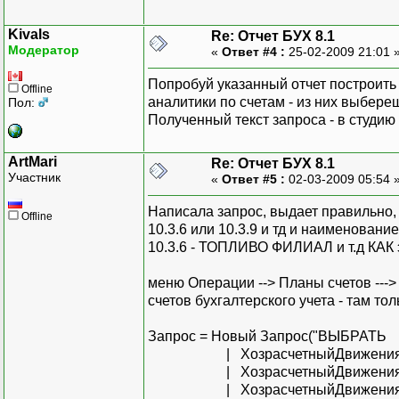
Kivals
Re: Отчет БУХ 8.1
Модератор
«
Ответ #4 :
25-02-2009 21:01 
Попробуй указанный отчет построить 
Offline
аналитики по счетам - из них выбереш
Пол:
Полученный текст запроса - в студию
ArtMari
Re: Отчет БУХ 8.1
Участник
«
Ответ #5 :
02-03-2009 05:54 
Написала запрос, выдает правильно, н
Offline
10.3.6 или 10.3.9 и тд и наименован
10.3.6 - ТОПЛИВО ФИЛИАЛ и т.д КАК 
меню Операции --> Планы счетов --->
счетов бухгалтерского учета - там тол
Запрос = Новый Запрос("ВЫБРАТЬ
| ХозрасчетныйДвиженияССубк
| ХозрасчетныйДвиженияССубк
| ХозрасчетныйДвиженияССубко