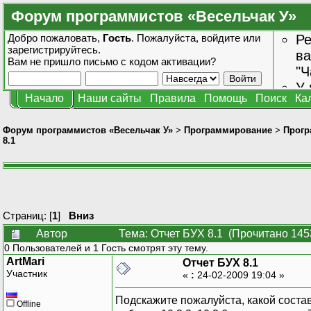
Форум программистов «Весельчак У»
Добро пожаловать,
Гость
. Пожалуйста,
войдите
или
Ре
зарегистрируйтесь
.
ва
Вам не пришло
письмо с кодом активации?
"Ч
У 
Начало
Наши сайты
Правила
Помощь
Поиск
Ка
от
зн
Форум программистов «Весельчак У»
>
Программирование
>
Прогр
8.1
Страниц: [
1
]
Вниз
Автор
Тема: Отчет БУХ 8.1 (Прочитано 145
0 Пользователей и 1 Гость смотрят эту тему.
ArtMari
Отчет БУХ 8.1
Участник
«
:
24-02-2009 19:04 »
Подскажите пожалуйста, какой состав
Offline