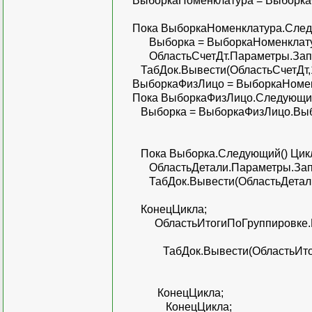
ВыборкаНоменклатура = ВыборкаСч
Пока ВыборкаНоменклатура.Следу
Выборка = ВыборкаНоменклатура
ОбластьСчетДт.Параметры.Запол
ТабДок.Вывести(ОбластьСчетДт,1
ВыборкаФизЛицо = ВыборкаНоменкл
Пока ВыборкаФизЛицо.Следующий
Выборка = ВыборкаФизЛицо.Выбр
Пока Выборка.Следующий() Цик
ОбластьДетали.Параметры.Запол
ТабДок.Вывести(ОбластьДетали
КонецЦикла;
ОбластьИтогиПоГруппировке.Пар
ТабДок.Вывести(ОбластьИтоги
КонецЦикла;
КонецЦикла;