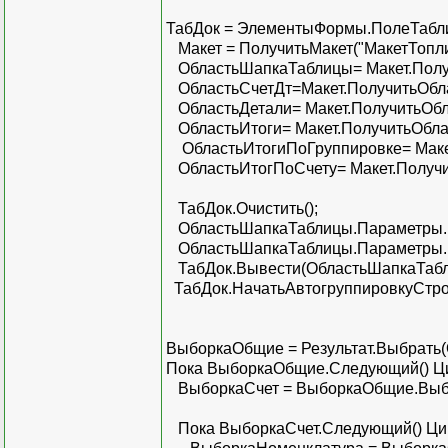
ТабДок = ЭлементыФормы.ПолеТабл
Макет = ПолучитьМакет("МакетТопли
ОбластьШапкаТаблицы= Макет.Получ
ОбластьСчетДт=Макет.ПолучитьОблас
ОбластьДетали= Макет.ПолучитьОбла
ОбластьИтоги= Макет.ПолучитьОблас
ОбластьИтогиПоГруппировке= Макет
ОбластьИтогПоСчету= Макет.Получит
ТабДок.Очистить();
ОбластьШапкаТаблицы.Параметры.На
ОбластьШапкаТаблицы.Параметры.Ко
ТабДок.Вывести(ОбластьШапкаТабл
ТабДок.НачатьАвтогруппировкуСтрок
ВыборкаОбщие = Результат.Выбрать(
Пока ВыборкаОбщие.Следующий() Ц
ВыборкаСчет = ВыборкаОбщие.Выбр
Пока ВыборкаСчет.Следующий() Ци