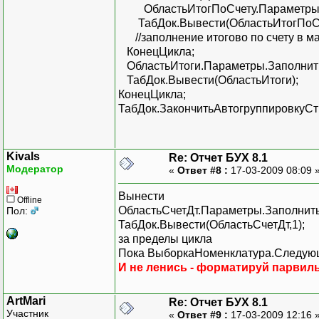
ОбластьИтогПоСчету.Параметры.З
ТабДок.Вывести(ОбластьИтогПоСч
//заполнение итогово по счету в ма
КонецЦикла;
ОбластьИтоги.Параметры.Заполнит
ТабДок.Вывести(ОбластьИтоги);
КонецЦикла;
ТабДок.ЗакончитьАвтогруппировкуСтр
Kivals
Re: Отчет БУХ 8.1
Модератор
«
Ответ #8 :
17-03-2009 08:09 
Вынести
Offline
ОбластьСчетДт.Параметры.Заполнит
Пол:
ТабДок.Вывести(ОбластьСчетДт,1);
за пределы цикла
Пока ВыборкаНоменклатура.Следую
И не ленись - форматируй парвиль
ArtMari
Re: Отчет БУХ 8.1
Участник
«
Ответ #9 :
17-03-2009 12:16 