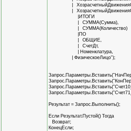
| ХозрасчетныйДвиженияССубк
| ХозрасчетныйДвиженияССубк
|ИТОГИ
| СУММА(Сумма),
| СУММА(Количество)
|ПО
| ОБЩИЕ,
| СчетДт,
| Номенклатура,
| ФизическоеЛицо");
Запрос.Параметры.Вставить("НачПер
Запрос.Параметры.Вставить("КонПер
Запрос.Параметры.Вставить("Счет10_
Запрос.Параметры.Вставить("Счет71_
Результат = Запрос.Выполнить();
Если Результат.Пустой() Тогда
Возврат;
КонецЕсли;