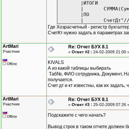
|ИТОГИ
|
СУММА(Су
|ПО
|
СчетДт"/
Где Хозрасчетный - регистр бухгалте
СчетКт нужно задать в параметрах з
ArtMari
Re: Отчет БУХ 8.1
Участник
«
Ответ #2 :
24-02-2009 21:00 
KIVALS
Offline
А из какой таблицы выбирать
Таб№, ФИО сотрудника, Документ, Н
получается.
Счет дт и кт известны, как их задать
ArtMari
Re: Отчет БУХ 8.1
Участник
«
Ответ #3 :
25-02-2009 07:26 
Подскажите с чего начать?
Offline
Вывод строк в таком отчете должен б