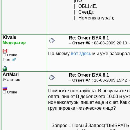
|ПО
| ОБЩИЕ,
| СчетДт,
| Номенклатура");
Kivals
Re: Отчет БУХ 8.1
Модератор
«
Ответ #6 :
08-03-2009 20:19 
По-моему
вот здесь
мы уже разобрали
Offline
Пол:
ArtMari
Re: Отчет БУХ 8.1
Участник
«
Ответ #7 :
16-03-2009 15:42 
Помогите пожалуйста. В результате в
Offline
опять пишет В дебет счета 10.03 и уж
номенклатуры пишет еще и счет. Как с
группировке Физическое лицо?
Запрос = Новый Запрос("ВЫБРАТЬ