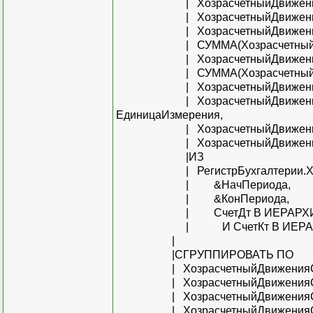
| ХозрасчетныйДвиженияССуб
| ХозрасчетныйДвиженияССубк
| ХозрасчетныйДвиженияССубк
| СУММА(ХозрасчетныйДвижен
| ХозрасчетныйДвиженияССубк
| СУММА(ХозрасчетныйДвижени
| ХозрасчетныйДвиженияССубк
| ХозрасчетныйДвиженияССубк
ЕдиницаИзмерения,
| ХозрасчетныйДвиженияССуб
| ХозрасчетныйДвиженияССубк
|ИЗ
| РегистрБухгалтерии.Хозра
| &НачПериода,
| &КонПериода,
| СчетДт В ИЕРАРХИИ (&
| И СчетКт В ИЕРАРХИИ (&Сч
|
|СГРУППИРОВАТЬ ПО
| ХозрасчетныйДвиженияССуб
| ХозрасчетныйДвиженияССуб
| ХозрасчетныйДвиженияССуб
| ХозрасчетныйДвиженияССуб