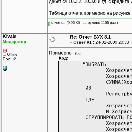
дебет сч 10.3.2, 10.3.6 и тд с кредита 
Таблица отчета примерно на рисунке
отчет.rar
(9.96 Кб - загружено 1155 раз.)
Kivals
Re: Отчет БУХ 8.1
Модератор
«
Ответ #1 :
24-02-2009 20:33 
Примерно так:
Offline
Код:
Пол:
"ВЫБРАТЬ
|
Хозрасче
|
Хозрасче
|
СУММА(Хо
|ИЗ
|
РегистрБ
|ГДЕ
|
Хозрасче
|
И Хозрас
|СГРУППИРОВАТЬ П
|
Хозрасче
|
Хозрасче