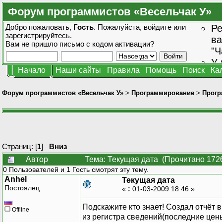
Форум программистов «Весельчак У»
Добро пожаловать,
Гость
. Пожалуйста,
войдите
или
Ре
зарегистрируйтесь
.
ва
Вам не пришло
письмо с кодом активации?
"Ч
У 
Начало
Наши сайты
Правила
Помощь
Поиск
Ка
от
зн
Форум программистов «Весельчак У»
>
Программирование
>
Прогр
Страниц: [
1
]
Вниз
Автор
Тема: Текущая дата (Прочитано 1726
0 Пользователей и 1 Гость смотрят эту тему.
Anhel
Текущая дата
Постоялец
«
:
01-03-2009 18:46 »
Подскажите кто знает! Создал отчёт
Offline
из регистра сведений(последние цены