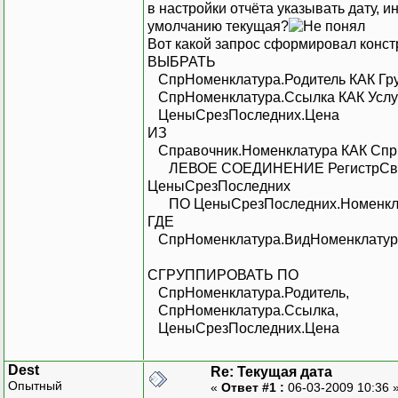
в настройки отчёта указывать дату, и
умолчанию текущая?
Вот какой запрос сформировал конст
ВЫБРАТЬ
СпрНоменклатура.Родитель КАК Гру
СпрНоменклатура.Ссылка КАК Услу
ЦеныСрезПоследних.Цена
ИЗ
Справочник.Номенклатура КАК Спр
ЛЕВОЕ СОЕДИНЕНИЕ РегистрСведен
ЦеныСрезПоследних
ПО ЦеныСрезПоследних.Номенклат
ГДЕ
СпрНоменклатура.ВидНоменклатур
СГРУППИРОВАТЬ ПО
СпрНоменклатура.Родитель,
СпрНоменклатура.Ссылка,
ЦеныСрезПоследних.Цена
Dest
Re: Текущая дата
Опытный
«
Ответ #1 :
06-03-2009 10:36 