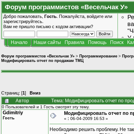
Форум программистов «Весельчак У»
Добро пожаловать,
Гость
. Пожалуйста,
войдите
или
Ре
зарегистрируйтесь
.
ва
Вам не пришло
письмо с кодом активации?
"Ч
У 
Начало
Наши сайты
Правила
Помощь
Поиск
Ка
от
зн
Форум программистов «Весельчак У»
>
Программирование
>
Прогр
Модифицировать отчет по продажам ТМЦ
Страниц: [
1
]
Вниз
Автор
Тема: Модифицировать отчет по пр
0 Пользователей и 1 Гость смотрят эту тему.
Gdimitriy
Модифицировать отчет по 
Гость
«
:
06-04-2009 16:53 »
Необходимо решить проблему. Не так