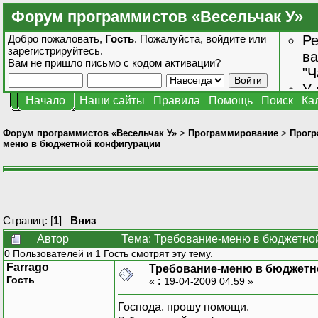
Форум программистов «Весельчак У»
Добро пожаловать,
Гость
. Пожалуйста,
войдите
или
Ре
зарегистрируйтесь
.
ва
Вам не пришло
письмо с кодом активации?
"Ч
У 
Начало
Наши сайты
Правила
Помощь
Поиск
Ка
от
зн
Форум программистов «Весельчак У»
>
Программирование
>
Прогр
меню в бюджетной конфигурации
Страниц: [
1
]
Вниз
Автор
Тема: Требование-меню в бюджетной
0 Пользователей и 1 Гость смотрят эту тему.
Farrago
Требование-меню в бюджетн
Гость
«
:
19-04-2009 04:59 »
Господа, прошу помощи.