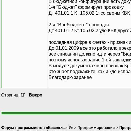
В бюджетной конфигурации есть доку
1-я "Бюджет" формирует проводку
Дт 401.01.1 Кт 105.02.1; со своим КБК
2-я "Внебюджент" проводка
Дт 401.01.2 Кт 105.02.2 уде КБК друго
последняя цифрв в счетах - признак
До 01.01.2009 все это работало прек
все списанин должно идти через "Бюдж
поэтому использование 1-ой закладк
В модуле документа явно признак Кре
Кто знает подскажите, как и кде испр
Благодарю заранее
Страниц: [
1
]
Вверх
Форум программистов «Весельчак У»
>
Программирование
>
Прогр