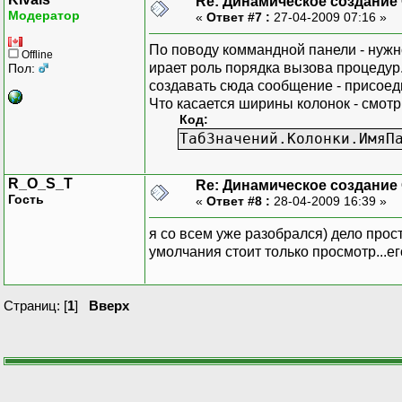
Re: Динамическое создание
Модератор
«
Ответ #7 :
27-04-2009 07:16 »
По поводу коммандной панели - нужно
Offline
ирает роль порядка вызова процедур.
Пол:
создавать сюда сообщение - присое
Что касается ширины колонок - смотр
Код:
ТабЗначений.Колонки.ИмяП
R_O_S_T
Re: Динамическое создание
Гость
«
Ответ #8 :
28-04-2009 16:39 »
я со всем уже разобрался) дело прост
умолчания стоит только просмотр...ег
Страниц: [
1
]
Вверх