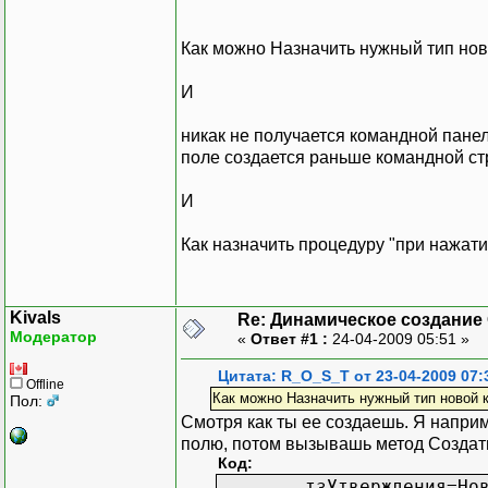
Как можно Назначить нужный тип нов
И
никак не получается командной панел
поле создается раньше командной ст
И
Как назначить процедуру "при нажати
Kivals
Re: Динамическое создание
Модератор
«
Ответ #1 :
24-04-2009 05:51 »
Цитата: R_O_S_T от 23-04-2009 07:
Offline
Как можно Назначить нужный тип новой 
Пол:
Смотря как ты ее создаешь. Я напри
полю, потом вызывашь метод Создать
Код:
тзУтверждения=Но