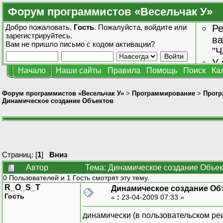
Форум программистов «Весельчак У»
Добро пожаловать,
Гость
. Пожалуйста,
войдите
или
Ре
зарегистрируйтесь
.
ва
Вам не пришло
письмо с кодом активации?
"Ч
У 
Начало
Наши сайты
Правила
Помощь
Поиск
Ка
от
зн
Форум программистов «Весельчак У»
>
Программирование
>
Прогр
Динамическое создание Объектов
Страниц: [
1
]
Вниз
Автор
Тема: Динамическое создание Объек
0 Пользователей и 1 Гость смотрят эту тему.
R_O_S_T
Динамическое создание Об
Гость
«
:
23-04-2009 07:33 »
динамически (в пользовательском реи