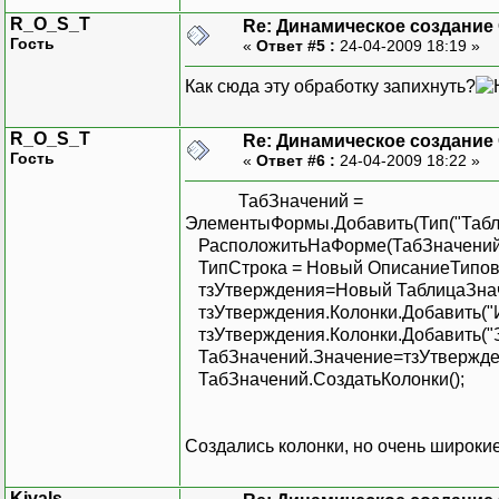
R_O_S_T
Re: Динамическое создание
Гость
«
Ответ #5 :
24-04-2009 18:19 »
Как сюда эту обработку запихнуть?
R_O_S_T
Re: Динамическое создание
Гость
«
Ответ #6 :
24-04-2009 18:22 »
ТабЗначений =
ЭлементыФормы.Добавить(Тип("Таб
РасположитьНаФорме(ТабЗначений, 3
ТипСтрока = Новый ОписаниеТипов(
тзУтверждения=Новый ТаблицаЗна
тзУтверждения.Колонки.Добавить("И
тзУтверждения.Колонки.Добавить("З
ТабЗначений.Значение=тзУтвержде
ТабЗначений.СоздатьКолонки();
Создались колонки, но очень широкие.
Kivals