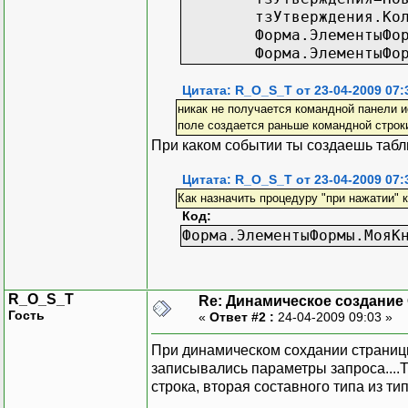
тзУтверждения.Ко
Форма.ЭлементыФо
Форма.ЭлементыФо
Цитата: R_O_S_T от 23-04-2009 07:
никак не получается командной панели и
поле создается раньше командной строк
При каком событии ты создаешь табл
Цитата: R_O_S_T от 23-04-2009 07:
Как назначить процедуру "при нажатии" 
Код:
Форма.ЭлементыФормы.МояК
R_O_S_T
Re: Динамическое создание
Гость
«
Ответ #2 :
24-04-2009 09:03 »
При динамическом сохдании страницы
записывались параметры запроса....Т
строка, вторая составного типа из типо