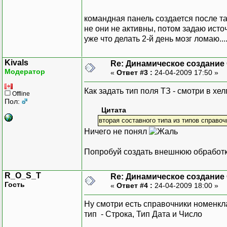
командная панель создается после т
не они не активны, потом задаю исто
уже что делать 2-й день мозг ломаю...
Kivals
Re: Динамическое создание
Модератор
«
Ответ #3 :
24-04-2009 17:50 »
Как задать тип поля ТЗ - смотри в хе
Offline
Пол:
Цитата
вторая составного типа из типов справочни
Ничего не понял
Попробуй создать внешнюю обработк
R_O_S_T
Re: Динамическое создание
Гость
«
Ответ #4 :
24-04-2009 18:00 »
Ну смотри есть справочники номенкл
тип - Строка, Тип Дата и Число