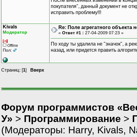
После внесенных изменений в конфиг
покупателя", данный документ не отк
исправить проблему!!!
Kivals
Re: Поле агрегатного объекта 
Модератор
«
Ответ #1 :
27-04-2009 07:23 »
По ходу ты удалила не "значок", а ре
Offline
назад, или придется править алгорит
Пол:
Страниц: [
1
]
Вверх
Форум программистов «Ве
У»
>
Программирование
>
(Модераторы:
Harry
,
Kivals
,
N