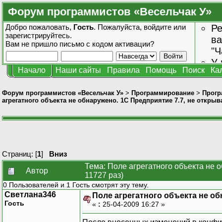
Форум программистов «Весельчак У»
Добро пожаловать,
Гость
. Пожалуйста,
войдите
или
Ре
зарегистрируйтесь
.
ва
Вам не пришло
письмо с кодом активации?
"Ч
У 
Начало
Наши сайты
Правила
Помощь
Поиск
Ка
от
зн
Форум программистов «Весельчак У»
>
Программирование
>
Прогр
агрегатного объекта не обнаружено. 1С Предприятие 7.7, не открыв
Страниц: [
1
]
Вниз
Тема: Поле агрегатного объекта не 
Автор
11727 раз)
0 Пользователей и 1 Гость смотрят эту тему.
Светлана346
Поле агрегатного объекта не об
Гость
«
:
25-04-2009 16:27 »