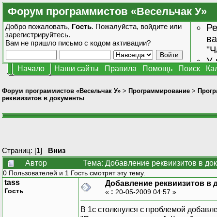
Форум программистов «Весельчак У»
Добро пожаловать,
Гость
. Пожалуйста,
войдите
или
Ре
зарегистрируйтесь
.
ва
Вам не пришло
письмо с кодом активации?
"Ч
У 
Начало
Наши сайты
Правила
Помощь
Поиск
Ка
от
зн
Форум программистов «Весельчак У»
>
Программирование
>
Прогр
реквиизитов в документы
Страниц: [
1
]
Вниз
Автор
Тема: Добавление реквиизитов в до
0 Пользователей и 1 Гость смотрят эту тему.
tass
Добавление реквиизитов в 
Гость
«
:
20-05-2009 04:57 »
В 1с столкнулся с проблемой добавл