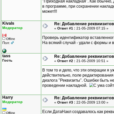
"Приходная накладная". Как обычно,
в программе, при сохранении накладн
может!!!
Kivals
Re: Добавление реквиизитов
Модератор
«
Ответ #1 :
21-05-2009 07:15 »
Проверь идентификатор вставленного
Offline
На всякий случай - удали с формы и 
Пол:
tass
Re: Добавление реквиизитов
Гость
«
Ответ #2 :
21-05-2009 10:51 »
В том то и дело, что эти операции я 
действительно, поле редактирования
диалога "Реквизиты". Ошибки быть н
проведении накладной.
Harry
Re: Добавление реквиизитов
Модератор
«
Ответ #3 :
22-05-2009 13:00 »
Если ДатаНакл создавалось как реквиз
Offline