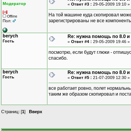
Модератор
«
Ответ #3 :
29-05-2009 19:10 »
На той машине куда скопировал может
Offline
зарегистрированы не все компоненты (
Пол:
berych
Re: нужна помощь по 8.0 и 
Гость
«
Ответ #4 :
29-05-2009 19:46 »
посмотрю, если будут глюки - отпишус
спасибо.
berych
Re: нужна помощь по 8.0 и 
Гость
«
Ответ #5 :
21-07-2009 12:30 »
все работает ровно, полет нормальны
таким же образом скопировал и поста
Страниц: [
1
]
Вверх