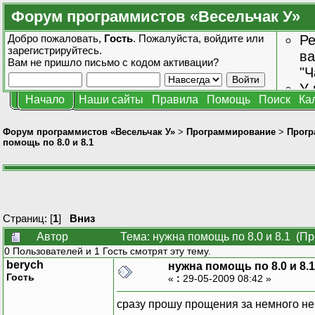
Форум программистов «Весельчак У»
Добро пожаловать,
Гость
. Пожалуйста,
войдите
или
Ре
зарегистрируйтесь
.
ва
Вам не пришло
письмо с кодом активации?
"Ч
У 
Начало
Наши сайты
Правила
Помощь
Поиск
Ка
от
зн
Форум программистов «Весельчак У»
>
Программирование
>
Прогр
помощь по 8.0 и 8.1
Страниц: [
1
]
Вниз
Автор
Тема: нужна помощь по 8.0 и 8.1 (Пр
0 Пользователей и 1 Гость смотрят эту тему.
berych
нужна помощь по 8.0 и 8.1
Гость
«
:
29-05-2009 08:42 »
сразу прошу прощения за немного не