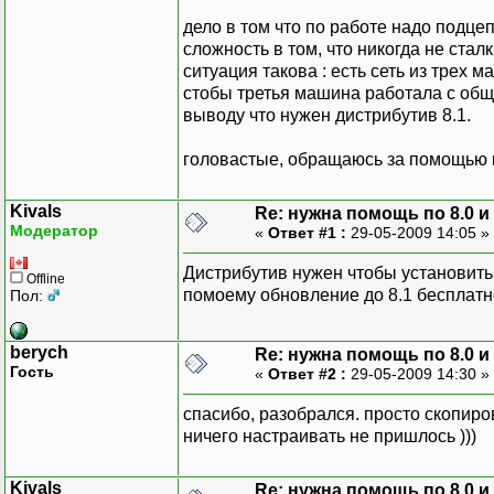
дело в том что по работе надо подце
сложность в том, что никогда не стал
ситуация такова : есть сеть из трех ма
стобы третья машина работала с обще
выводу что нужен дистрибутив 8.1.
головастые, обращаюсь за помощью к
Kivals
Re: нужна помощь по 8.0 и 
Модератор
«
Ответ #1 :
29-05-2009 14:05 »
Дистрибутив нужен чтобы установить
Offline
помоему обновление до 8.1 бесплатн
Пол:
berych
Re: нужна помощь по 8.0 и 
Гость
«
Ответ #2 :
29-05-2009 14:30 »
спасибо, разобрался. просто скопиро
ничего настраивать не пришлось )))
Kivals
Re: нужна помощь по 8.0 и 