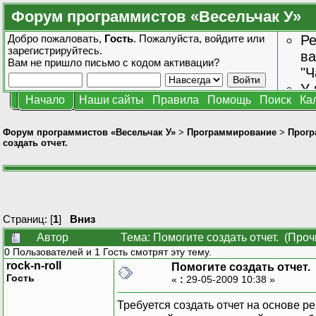
Форум программистов «Весельчак У»
Добро пожаловать,
Гость
. Пожалуйста,
войдите
или
Ре
зарегистрируйтесь
.
ва
Вам не пришло
письмо с кодом активации?
"Ч
У 
Начало
Наши сайты
Правила
Помощь
Поиск
Ка
от
зн
Форум программистов «Весельчак У»
>
Программирование
>
Прогр
создать отчет.
Страниц: [
1
]
Вниз
Автор
Тема: Помогите создать отчет. (Проч
0 Пользователей и 1 Гость смотрят эту тему.
rock-n-roll
Помогите создать отчет.
Гость
«
:
29-05-2009 10:38 »
Требуется создать отчет на основе р