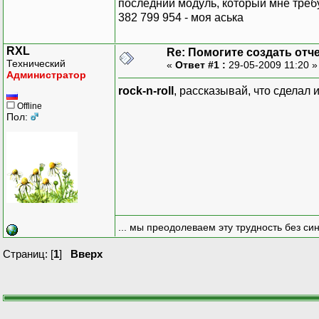
последний модуль, который мне треб
382 799 954 - моя аська
RXL
Re: Помогите создать отче
Технический
«
Ответ #1 :
29-05-2009 11:20 
Администратор
rock-n-roll
, рассказывай, что сделал и
Offline
Пол:
... мы преодолеваем эту трудность без си
Страниц: [
1
]
Вверх