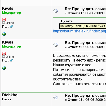
Kivals
Re: Прошу дать ссыл
Модератор
«
Ответ #1 :
06-06-2009 1
Цитата
Offline
По хелпу - поищи в инете ЕСИС
Пол:
https://forum.shelek.ru/index
Kivals
Re: Прошу дать ссыл
Модератор
«
Ответ #2 :
06-06-2009 1
В восьмерке сильно поменяла
Offline
реквизиты; вместо них - реги
Пол:
Начни изучение с нее.
Потом сильно расширена сист
события различаются от мес
обстоятельствах.
Синтаксис языка остался тот 
Dfcbkbq
Re: Прошу дать ссыл
Гость
«
Ответ #3 :
06-06-2009 2