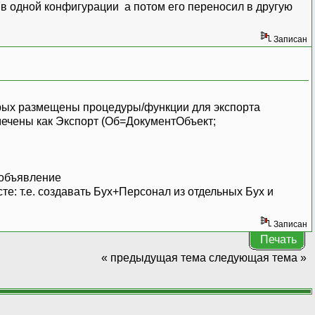
t) в одной конфигурации а потом его переносил в другую
Записан
торых размещены процедуры/функции для экспорта
мечены как Экспорт (Об=ДокументОбъект;
 объявление
е: т.е. создавать Бух+Персонал из отдельных Бух и
Записан
Печать
« предыдущая тема
следующая тема »