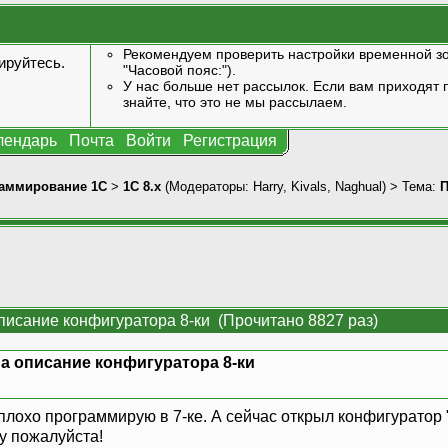
Рекомендуем проверить настройки временной зо
ируйтесь
.
"Часовой пояс:").
У нас больше нет рассылок. Если вам приходят п
знайте, что это не мы рассылаем.
лендарь
Почта
Войти
Регистрация
аммирование 1С
>
1С 8.x
(Модераторы:
Harry
,
Kivals
,
Naghual
) > Тема:
П
писание конфигуратора 8-ки (Прочитано 8827 раз)
а описание конфигуратора 8-ки
неплохо программирую в 7-ке. А сейчас открыл конфигурато
у пожалуйста!