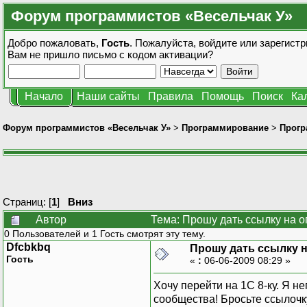
Форум программистов «Весельчак У»
Добро пожаловать,
Гость
. Пожалуйста,
войдите
или
зарегистр
Вам не пришло
письмо с кодом активации?
Начало
Наши сайты
Правила
Помощь
Поиск
Ка
Форум программистов «Весельчак У»
>
Программирование
>
Прогр
Страниц: [
1
]
Вниз
Автор
Тема: Прошу дать ссылку на о
0 Пользователей и 1 Гость смотрят эту тему.
Dfcbkbq
Прошу дать ссылку н
Гость
«
:
06-06-2009 08:29 »
Хочу перейти на 1С 8-ку. Я 
сообщества! Бросьте ссылочк