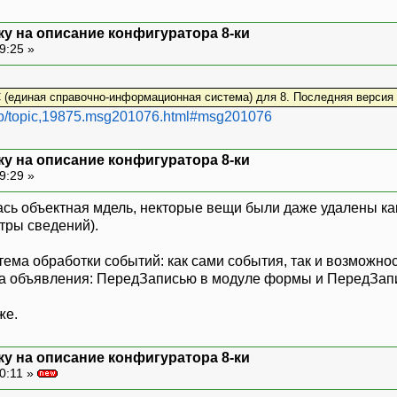
ку на описание конфигуратора 8-ки
9:25 »
 (единая справочно-информационная система) для 8. Последняя версия
.php/topic,19875.msg201076.html#msg201076
ку на описание конфигуратора 8-ки
9:29 »
сь объектная мдель, некторые вещи были даже удалены ка
стры сведений).
ема обработки событий: как сами события, так и возможнос
та объявления: ПередЗаписью в модуле формы и ПередЗап
же.
ку на описание конфигуратора 8-ки
0:11 »