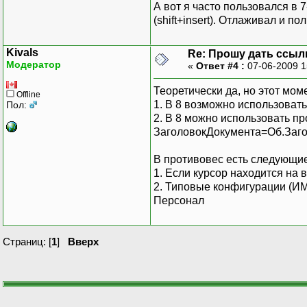
А вот я часто пользовался в 
(shift+insert). Отлаживал и п
Kivals
Re: Прошу дать ссыл
Модератор
«
Ответ #4 :
07-06-2009 1
Теоретически да, но этот мо
Offline
1. В 8 возможно использоват
Пол:
2. В 8 можно использовать п
ЗаголовокДокумента=Об.Заго
В противовес есть следующие
1. Если курсор находится на
2. Типовые конфигурации (ИМХ
Персонал
Страниц: [
1
]
Вверх