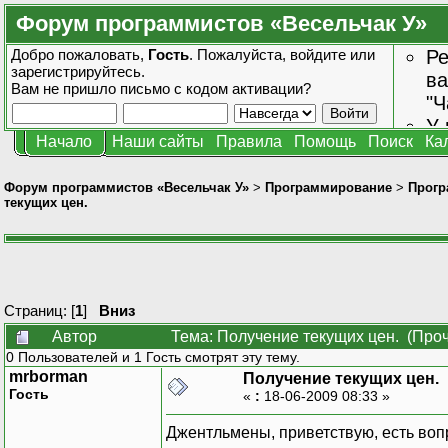
Форум программистов «Весельчак У»
Добро пожаловать,
Гость
. Пожалуйста,
войдите
или
Ре
зарегистрируйтесь
.
ва
Вам не пришло
письмо с кодом активации?
"Ч
У 
Начало
Наши сайты
Правила
Помощь
Поиск
Ка
от
зн
Форум программистов «Весельчак У»
>
Программирование
>
Прогр
текущих цен.
Страниц: [
1
]
Вниз
Автор
Тема: Получение текущих цен. (Проч
0 Пользователей и 1 Гость смотрят эту тему.
mrborman
Получение текущих цен.
Гость
«
:
18-06-2009 08:33 »
Джентльмены, приветствую, есть воп