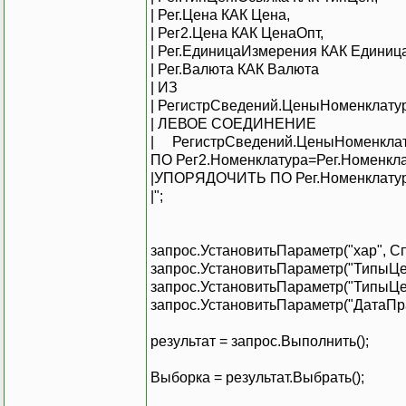
| Рег.Цена КАК Цена,
| Рег2.Цена КАК ЦенаОпт,
| Рег.ЕдиницаИзмерения КАК Единиц
| Рег.Валюта КАК Валюта
| ИЗ
| РегистрСведений.ЦеныНоменклату
| ЛЕВОЕ СОЕДИНЕНИЕ
| РегистрСведений.ЦеныНоменклату
ПО Рег2.Номенклатура=Рег.Номенкл
|УПОРЯДОЧИТЬ ПО Рег.Номенклатура
|";
запрос.УстановитьПараметр("хар", 
запрос.УстановитьПараметр("ТипыЦе
запрос.УстановитьПараметр("ТипыЦе
запрос.УстановитьПараметр("ДатаПра
результат = запрос.Выполнить();
Выборка = результат.Выбрать();