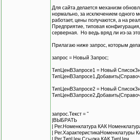
Для сайта делается механизм обновл
нормально, за исключением одного м
работает, цены получаются, а на реа
Предприятие, типовая конфигурация,
серверная. Но ведь вряд ли из-за это
Прилагаю ниже запрос, которым дела
запрос = Новый Запрос;
ТипЦенВЗапросе1 = Новый СписокЗн
ТипЦенВЗапросе1.Добавить(Справоч
ТипЦенВЗапросе2 = Новый СписокЗн
ТипЦенВЗапросе2.Добавить(Справоч
запрос.Текст = "
|ВЫБРАТЬ
| Рег.Номенклатура КАК Номенклатур
| Рег.ХарактеристикаНоменклатуры 
| Рег.ТипЦен.Ссылка КАК ТипЦен,