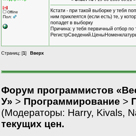
Кстати - при такой выборке у тебя п
Offline
ним приклеятся (если есть) те, у кот
Пол:
попадет в выборку
Причина: у тебя первичный отбор по
РегистрСведений.ЦеныНоменклатуры
Страниц: [
1
]
Вверх
Форум программистов «Ве
У»
>
Программирование
>
(Модераторы:
Harry
,
Kivals
,
N
текущих цен.