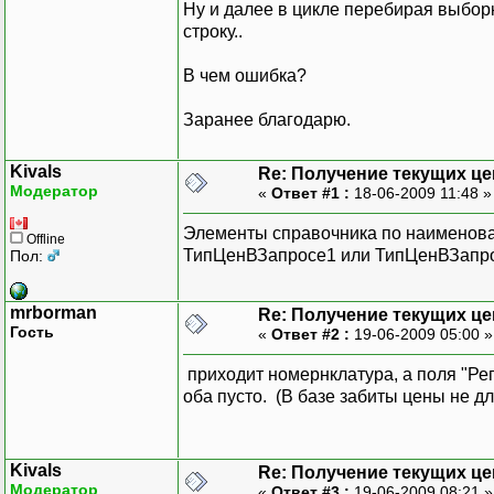
Ну и далее в цикле перебирая выбор
строку..
В чем ошибка?
Заранее благодарю.
Kivals
Re: Получение текущих це
Модератор
«
Ответ #1 :
18-06-2009 11:48 
Элементы справочника по наименован
Offline
ТипЦенВЗапросе1 или ТипЦенВЗапро
Пол:
mrborman
Re: Получение текущих це
Гость
«
Ответ #2 :
19-06-2009 05:00 
приходит номернклатура, а поля "Рег
оба пусто. (В базе забиты цены не для
Kivals
Re: Получение текущих це
Модератор
«
Ответ #3 :
19-06-2009 08:21 