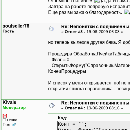
Огромное спасибо!!!
Я сама -
Завтра на работе попробую исправит
Еще раз выражаю благодарность.
soulseller76
Re: Непонятки с подчиненн
Гость
«
Ответ #3 :
19-06-2009 06:03 »
но теперь вылезла другая бяка. Я до
Процедура ОбработкаЯчейкиТаблицы
Флаг = 0;
ОткрытьФорму("Справочник.Матери
КонецПроцедуры
И список у меня открывается, но! не
открытии списка справочника - пози
Kivals
Re: Непонятки с подчиненн
Модератор
«
Ответ #4 :
19-06-2009 08:16 »
Код:
Offline
Конт = "";
Пол:
ОткрытьФорму("Справочник