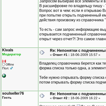
Запросом выбираю все элементы и вл
В расшифровке по владельцу пишу - 
Вопрос вот в чем: если я открываю В
при попытке открыть подчиненный ем
действия произвожу из справочника 
То есть - сам запрос информацию выд
открывается подчиненный справочник
открыт через отчет?! Это самое глав
Kivals
Re: Непонятки с подчиненн
Модератор
«
Ответ #1 :
18-06-2009 15:57 »
Владелец справочника берется как тек
Offline
форма списка только одна, а элемент
Пол:
Тебе нужно открывать форму списка 
потом открывать форму списка подчи
soulseller76
Re: Непонятки с подчиненн
Гость
«
Ответ #2 :
18-06-2009 16:22 »