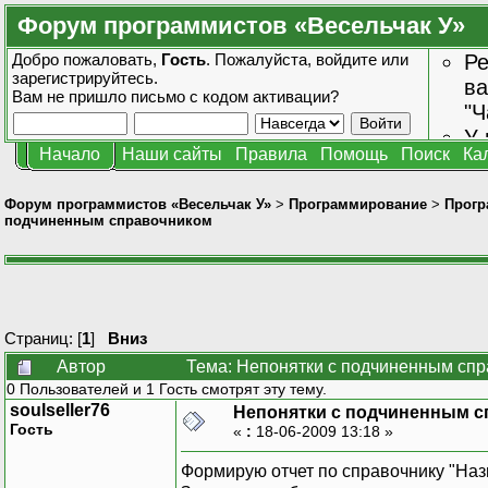
Форум программистов «Весельчак У»
Добро пожаловать,
Гость
. Пожалуйста,
войдите
или
Ре
зарегистрируйтесь
.
ва
Вам не пришло
письмо с кодом активации?
"Ч
У 
Начало
Наши сайты
Правила
Помощь
Поиск
Ка
от
зн
Форум программистов «Весельчак У»
>
Программирование
>
Прогр
подчиненным справочником
Страниц: [
1
]
Вниз
Автор
Тема: Непонятки с подчиненным спр
0 Пользователей и 1 Гость смотрят эту тему.
soulseller76
Непонятки с подчиненным 
Гость
«
:
18-06-2009 13:18 »
Формирую отчет по справочнику "Наз