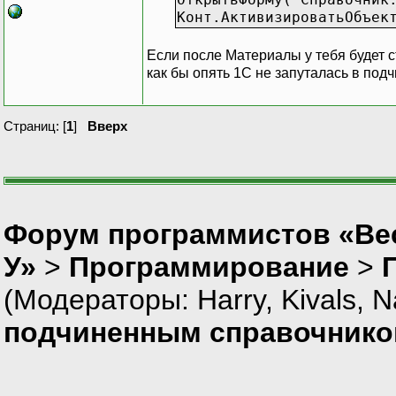
Конт.АктивизироватьОбъек
Если после Материалы у тебя будет ст
как бы опять 1С не запуталась в подч
Страниц: [
1
]
Вверх
Форум программистов «Ве
У»
>
Программирование
>
(Модераторы:
Harry
,
Kivals
,
N
подчиненным справочник