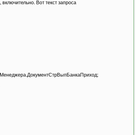
 включительно. Вот текст запроса
таМенеджера.ДокументСтрВыпБанкаПриход;
;