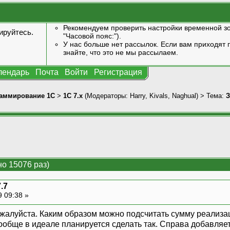
Рекомендуем проверить настройки временной зо
ируйтесь
.
"Часовой пояс:").
У нас больше нет рассылок. Если вам приходят п
знайте, что это не мы рассылаем.
лендарь
Почта
Войти
Регистрация
аммирование 1С
>
1С 7.x
(Модераторы:
Harry
,
Kivals
,
Naghual
) > Тема:
З
но 15076 раз)
.7
9 09:38 »
жалуйста. Каким образом можно подсчитать сумму реализа
ообще в идеале планируется сделать так. Справа добавляет