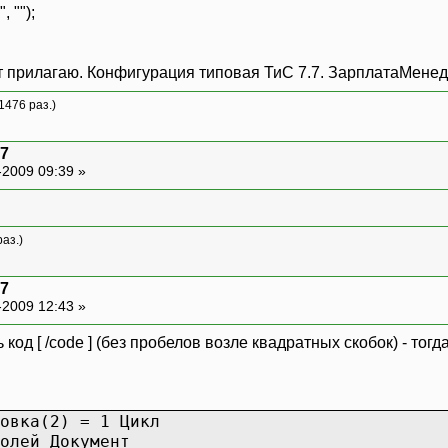
 "");
т прилагаю. Конфигурация типовая ТиС 7.7. ЗарплатаМенед
1476 раз.)
.7
-2009 09:39 »
аз.)
.7
-2009 12:43 »
 код [ /code ] (без пробелов возле квадратных скобок) - тогд
овка(2) = 1 Цикл
лей Документ