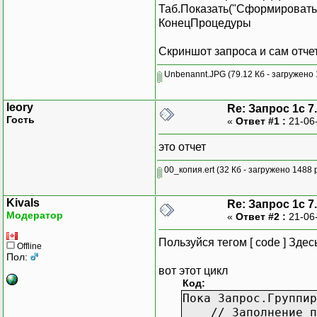
Таб.Показать("Сформировать",
КонецПроцедуры
Скриншот запроса и сам отче
Unbenannt.JPG
(79.12 Кб - загружено 
leory
Re: Запрос 1с 7
Гость
«
Ответ #1 :
21-06
это отчет
00_копия.ert
(32 Кб - загружено 1488 р
Kivals
Re: Запрос 1с 7
Модератор
«
Ответ #2 :
21-06
Пользуйся тегом [ code ] Здесь
Offline
Пол:
вот этот цикл
Код:
Пока Запрос.Группир
// Заполнение по