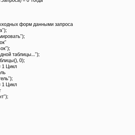
Запроса) = 0 Тогда
 выходных форм данными запроса
");
ировать");
ок"
к");
ной таблицы...");
лицы(), 0);
 1 Цикл
ель
ель");
 1 Цикл
т
т");