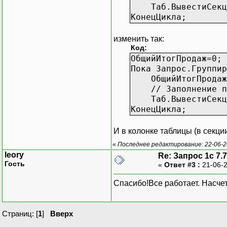
Таб.ВывестиСекци
КонецЦикла;
изменить так:
Код:
ОбщийИтогПродаж=0;
Пока Запрос.Группир
ОбщийИтогПродаж=О
// Заполнение по
Таб.ВывестиСекци
КонецЦикла;
И в колонке таблицы (в секц
«
Последнее редактирование: 22-06-20
leory
Re: Запрос 1с 7.7
Гость
«
Ответ #3 :
21-06-2
Спасибо!Все работает. Насчет
Страниц: [
1
]
Вверх