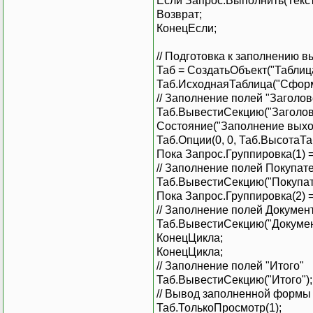
Если Запрос.Выполнить(Текст
Возврат;
КонецЕсли;
// Подготовка к заполнению
Таб = СоздатьОбъект("Таблица
Таб.ИсходнаяТаблица("Сформ
// Заполнение полей "Заголов
Таб.ВывестиСекцию("Заголово
Состояние("Заполнение выход
Таб.Опции(0, 0, Таб.ВысотаТаб
Пока Запрос.Группировка(1) =
// Заполнение полей Покупат
Таб.ВывестиСекцию("Покупат
Пока Запрос.Группировка(2) =
// Заполнение полей Докумен
Таб.ВывестиСекцию("Докумен
КонецЦикла;
КонецЦикла;
// Заполнение полей "Итого"
Таб.ВывестиСекцию("Итого");
// Вывод заполненной формы
Таб.ТолькоПросмотр(1);