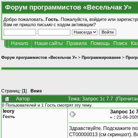
Форум программистов «Весельчак У»
Добро пожаловать,
Гость
. Пожалуйста,
войдите
или
зарегистр
Вам не пришло
письмо с кодом активации?
Начало
Наши сайты
Правила
Помощь
Поиск
Ка
Форум программистов «Весельчак У»
>
Программирование
>
Прогр
Страниц: [
1
]
Вниз
Автор
Тема: Запрос 1с 7.7 (Прочита
0 Пользователей и 1 Гость смотрят эту тему.
leory
Запрос 1с 7
Гость
«
:
21-06-200
Здравствуйте. Подскажите по
СТ00000013 (см скриншот). В