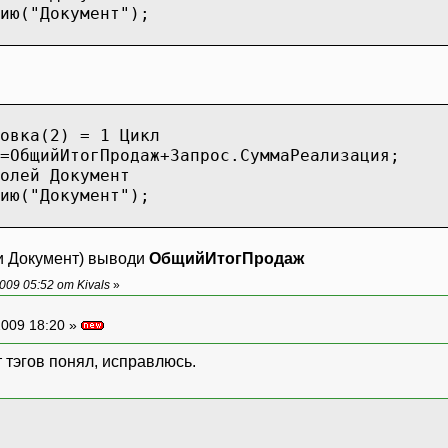
ю("Документ");
овка(2) = 1 Цикл
бщийИтогПродаж+Запрос.СуммаРеализация;
лей Документ
ю("Документ");
ии Документ) выводи
ОбщийИтогПродаж
09 05:52 от Kivals
»
009 18:20 »
 тэгов понял, исправлюсь.