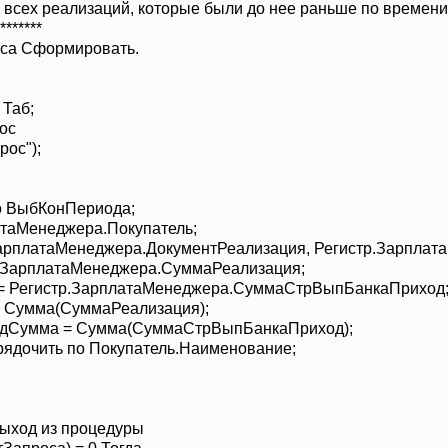
всех реализаций, которые были до нее раньше по времени,
********
оса Сформировать.
 Таб;
ос
рос");
о ВыбКонПериода;
атаМенеджера.Покупатель;
ЗарплатаМенеджера.ДокументРеализация, Регистр.Зарпла
р.ЗарплатаМенеджера.СуммаРеализация;
= Регистр.ЗарплатаМенеджера.СуммаСтрВыпБанкаПриход
= Сумма(СуммаРеализация);
одСумма = Сумма(СуммаСтрВыпБанкаПриход);
рядочить по Покупатель.Наименование;
 выход из процедуры