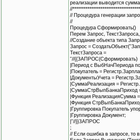
реализации выводится сумма 
//***********************************
// Процедура генерации запр
//
Процедура Сформировать()
Перем Запрос, ТекстЗапроса,
//Создание объекта типа Запр
Запрос = СоздатьОбъект("Зап
ТекстЗапроса =
"//{{ЗАПРОС(Сформировать)
|Период с ВыбНачПериода п
|Покупатель = Регистр.Зарпл
|ДокументыУчета = Регистр.
|СуммаРеализация = Регист
|СуммаСтрВыпБанкаПриход 
|Функция РеализацияСумма 
|Функция СтрВыпБанкаПрих
|Группировка Покупатель упо
|Группировка Документ;
|"//}}ЗАПРОС
;
// Если ошибка в запросе, то