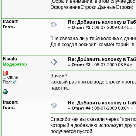
(Обрати внимание: в этом случае дос
ОформлениеСтроки.ДанныеСтроки)
tracert
Re: Добавить колонку в Та
Гость
«
Ответ #2 :
08-07-2009 08:41 »
"Не связана ли у тебя колонка с дан
Да я создал рекизит "комментарий" в 
Kivals
Re: Добавить колонку в Та
Модератор
«
Ответ #3 :
08-07-2009 08:54 »
Зачем?
Offline
каждый раз при выводе строки прогр
Пол:
памяти...
tracert
Re: Добавить колонку в Та
Гость
«
Ответ #4 :
08-07-2009 09:04 »
Спасибо как вы сказали через "при п
который я добавляю использует друго
получается пустой.