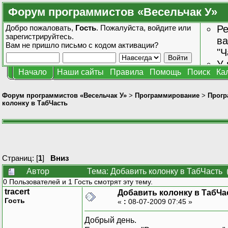
Форум программистов «Весельчак У»
Добро пожаловать,
Гость
. Пожалуйста,
войдите
или
Ре
зарегистрируйтесь
.
ва
Вам не пришло
письмо с кодом активации?
"Ч
У 
Начало
Наши сайты
Правила
Помощь
Поиск
Ка
от
зн
Форум программистов «Весельчак У»
>
Программирование
>
Прогр
колонку в ТабЧасть
Страниц: [
1
]
Вниз
Автор
Тема: Добавить колонку в ТабЧасть 
0 Пользователей и 1 Гость смотрят эту тему.
tracert
Добавить колонку в ТабЧа
Гость
«
:
08-07-2009 07:45 »
Добрый день.