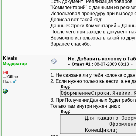
Есть документ "Реализация товаров" 
"Коммпентарий" с данными из рекизи
Использовал процедуру при выводе с
Дописал вот такой код:
ДанныеСтроки.Комментарий = Данны
После чего при заходе в документ н
Возможно использовать какой то друг
Заранее спасибо.
Kivals
Re: Добавить колонку в Та
Модератор
«
Ответ #1 :
08-07-2009 08:13 »
1. Не связана ли у тебя колонка с д
Offline
2. Если нужно только вывести, а не 
Пол:
Код:
ОформлениеСтроки.Ячейки.
3. ПриПолученииДанных будет работат
Только там внутри нужен цикл:
Код:
Для каждого Офор
Оформлен
КонецЦикла;