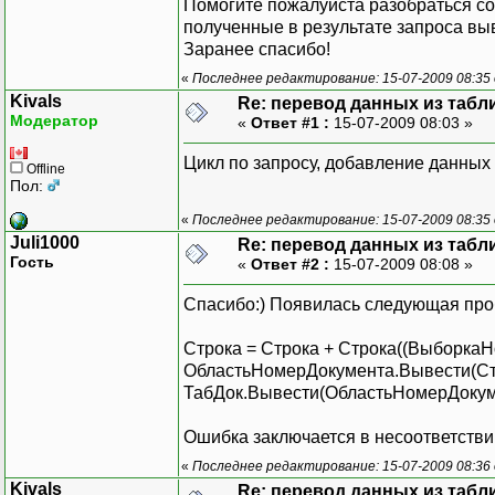
Помогите пожалуйста разобраться со
полученные в результате запроса выв
Заранее спасибо!
«
Последнее редактирование: 15-07-2009 08:35
Kivals
Re: перевод данных из табл
Модератор
«
Ответ #1 :
15-07-2009 08:03 »
Цикл по запросу, добавление данных 
Offline
Пол:
«
Последнее редактирование: 15-07-2009 08:35
Juli1000
Re: перевод данных из табл
Гость
«
Ответ #2 :
15-07-2009 08:08 »
Спасибо:) Появилась следующая проб
Строка = Строка + Строка((ВыборкаНо
ОбластьНомерДокумента.Вывести(Ст
ТабДок.Вывести(ОбластьНомерДокуме
Ошибка заключается в несоответстви
«
Последнее редактирование: 15-07-2009 08:36
Kivals
Re: перевод данных из табл