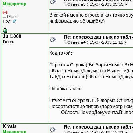
Модератор
«
Ответ #3 :
15-07-2009 09:59 »
В какой именно строке и как точно з
Offline
информацию об ошибке)
Пол:
Juli1000
Re: перевод данных из табл
Гость
«
Ответ #4 :
15-07-2009 11:16 »
Код такой:
Строка = Строка((ВыборкаНомер.ВхНом
ОбластьНомерДокумента.Вывести(Ст
ТабДок.Вывести(ОбластьНомерДокуме
Ошибка такая:
Отчет.АктГенеральный.Форма.Отчет2(
Несоответствие типов (параметр номе
ОбластьНомерДокумента.Вывести
Kivals
Re: перевод данных из табл
Модератор
«
Ответ #5 :
15-07-2009 12:01 »