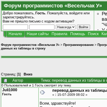
Форум программистов «Весельчак У»
Добро пожаловать,
Гость
. Пожалуйста,
войдите
или
Ре
зарегистрируйтесь
.
ва
Вам не пришло
письмо с кодом активации?
"Ч
У 
Начало
Наши сайты
Правила
Помощь
Поиск
Ка
от
зн
Форум программистов «Весельчак У»
>
Программирование
>
Прогр
данных из таблицы в строку
Страниц: [
1
]
Вниз
Автор
Тема: перевод данных из таблицы в 
0 Пользователей и 1 Гость смотрят эту тему.
Juli1000
перевод данных из таблицы
Гость
«
:
15-07-2009 08:02 »
Всем, здравствуйте!