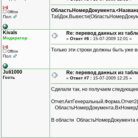
ОбластьНомерДокумента.<Назван
Offline
ТабДок.Вывести(ОбластьНомерДокуме
Пол:
Kivals
Re: перевод данных из табл
Модератор
«
Ответ #6 :
15-07-2009 12:01 »
Только эти строки должны быть уже в
Offline
Пол:
Juli1000
Re: перевод данных из табл
Гость
«
Ответ #7 :
15-07-2009 12:25 »
Сделали так, но получаем следующее
Отчет.АктГенеральный.Форма.Отчет2(
ОбластьНомерДокумента.ВхНомерДо
В области ОбластьНомерДокумента м