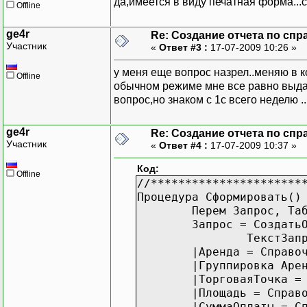
да,имеется в виду печатная форма..
Offline
ge4r
Re: Создание отчета по спр
Участник
«
Ответ #3 :
17-07-2009 10:26 »
у меня еще вопрос назрел..меняю в к
Offline
обычном режиме мне все равно выдае
вопрос,но знаком с 1с всего неделю ..
ge4r
Re: Создание отчета по спр
Участник
«
Ответ #4 :
17-07-2009 10:37 »
Код:
Offline
//**********************
Процедура Сформировать()
Перем Запрос, Та
Запрос = Создат
ТекстЗап
|Аренда = Справо
|Группировка Аре
|ТорговаяТочка =
|Площадь = Справ
|СуммаОплаты = С