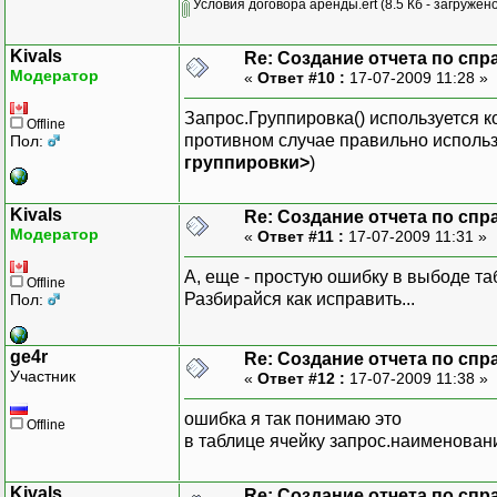
Условия договора аренды.ert
(8.5 Кб - загружен
Kivals
Re: Создание отчета по спр
Модератор
«
Ответ #10 :
17-07-2009 11:28 »
Запрос.Группировка() используется ко
Offline
противном случае правильно исполь
Пол:
группировки>
)
Kivals
Re: Создание отчета по спр
Модератор
«
Ответ #11 :
17-07-2009 11:31 »
А, еще - простую ошибку в выбоде 
Offline
Разбирайся как исправить...
Пол:
ge4r
Re: Создание отчета по спр
Участник
«
Ответ #12 :
17-07-2009 11:38 »
ошибка я так понимаю это
Offline
в таблице ячейку запрос.наименован
Kivals
Re: Создание отчета по спр