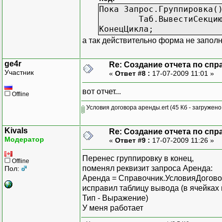
Пока Запрос.Группировка(
Таб.ВывестиСекци
КонецЦикла;
а так действительно форма не заполня
ge4r
Re: Создание отчета по спр
Участник
«
Ответ #8 :
17-07-2009 11:01 »
вот отчет...
Offline
Условия договора аренды.ert
(45 Кб - загружено
Kivals
Re: Создание отчета по спр
Модератор
«
Ответ #9 :
17-07-2009 11:26 »
Перенес группировку в конец,
Offline
поменял реквизит запроса Аренда:
Пол:
Аренда = Справочник.УсловияДогов
исправил таблицу вывода (в ячейках н
Тип - Выражение)
У меня работает