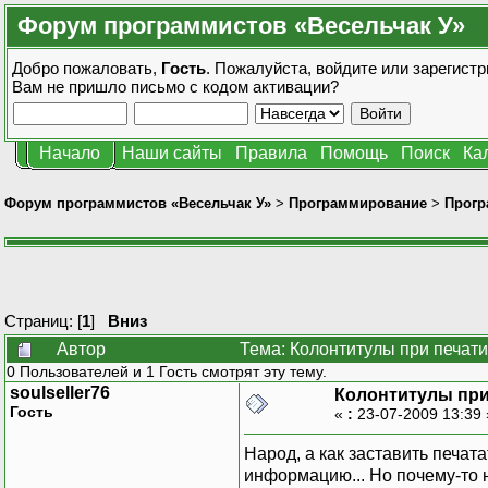
Форум программистов «Весельчак У»
Добро пожаловать,
Гость
. Пожалуйста,
войдите
или
зарегистр
Вам не пришло
письмо с кодом активации?
Начало
Наши сайты
Правила
Помощь
Поиск
Ка
Форум программистов «Весельчак У»
>
Программирование
>
Прогр
Страниц: [
1
]
Вниз
Автор
Тема: Колонтитулы при печати
0 Пользователей и 1 Гость смотрят эту тему.
soulseller76
Колонтитулы при
Гость
«
:
23-07-2009 13:39
Народ, а как заставить печат
информацию... Но почему-то н