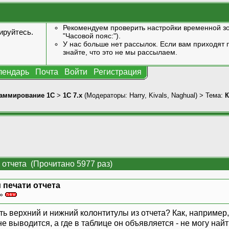
Рекомендуем проверить настройки временной зо
ируйтесь
.
"Часовой пояс:").
У нас больше нет рассылок. Если вам приходят п
знайте, что это не мы рассылаем.
лендарь
Почта
Войти
Регистрация
аммирование 1С
>
1С 7.x
(Модераторы:
Harry
,
Kivals
,
Naghual
) > Тема:
К
 отчета (Прочитано 5977 раз)
 печати отчета
 »
ать верхний и нижний колонтитулы из отчета? Как, наприме
е выводится, а где в таблице он объявляется - не могу най