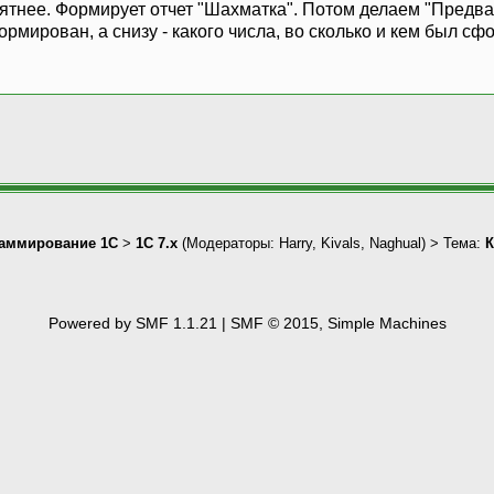
нятнее. Формирует отчет "Шахматка". Потом делаем "Предв
формирован, а снизу - какого числа, во сколько и кем был с
аммирование 1С
>
1С 7.x
(Модераторы:
Harry
,
Kivals
,
Naghual
) > Тема:
К
Powered by SMF 1.1.21
|
SMF © 2015, Simple Machines