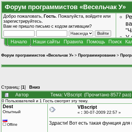
Форум программистов «Весельчак У»
Добро пожаловать,
Гость
. Пожалуйста,
войдите
или
Ре
зарегистрируйтесь
.
ва
Вам не пришло
письмо с кодом активации?
"Ч
У 
Начало
Наши сайты
Правила
Помощь
Поиск
Ка
от
зн
Форум программистов «Весельчак У»
>
Программирование
>
Прогр
Страниц: [
1
]
Вниз
Автор
Тема: VBscript (Прочитано 8577 раз)
0 Пользователей и 1 Гость смотрят эту тему.
Dest
VBscript
Опытный
«
:
30-07-2009 22:57 »
Здрасти! Вот есть такая функция дл
Offline