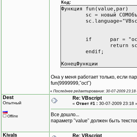
Код:
Функция fun(value,par)
sc = новый COMОб
sc.language="VBs
if par = "oct
return s
endif;
КонецФункции
Она у меня работает только, если пар
fun(9999999,"oct")
«
Последнее редактирование: 30-07-2009 23:18 
Dest
Re: VBscript
Опытный
«
Ответ #1 :
30-07-2009 23:18 
Все дошло...
Offline
параметр "value" должен быть тексто
Kivals
Re: VBscript