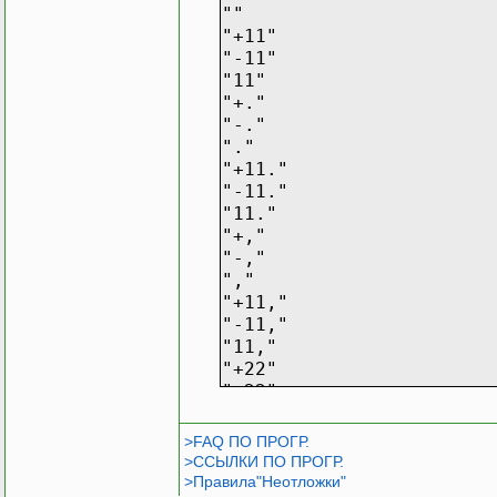
""
"+11"
"-11"
"11"
"+."
"-."
"."
"+11."
"-11."
"11."
"+,"
"-,"
","
"+11,"
"-11,"
"11,"
"+22"
"-22"
"22"
"+1122"
>FAQ ПО ПРОГР.
"-1122"
>ССЫЛКИ ПО ПРОГР.
"1122"
>Правила"Неотложки"