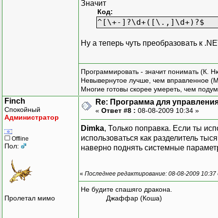
Значит
Код:
^[\+-]?\d+([\.,]\d+)?$
Ну а теперь чуть преобразовать к .N
Программировать - значит понимать (К. Н
Невывернутое лучше, чем вправленное (М
Многие готовы скорее умереть, чем подум
Finch
Re: Программа для управления
Спокойный
«
Ответ #8 :
08-08-2009 10:34 »
Администратор
Dimka
, Только поправка. Если ты исп
использоваться как разделитель тыся
Offline
Пол:
наверно поднять системные парамет
«
Последнее редактирование: 08-08-2009 10:37 
Не будите спашяго дракона.
Пролетал мимо
Джаффар (Коша)