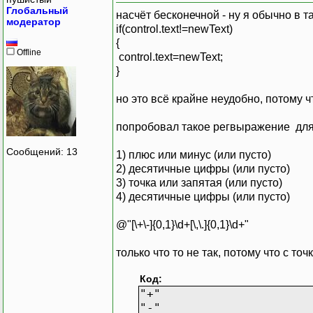
Глобальный
насчёт бесконечной - ну я обычно в т
модератор
if(control.text!=newText)
{
Offline
control.text=newText;
}
но это всё крайне неудобно, потому 
попробовал такое регвыражение для
Сообщений: 13
1) плюс или минус (или пусто)
2) десятичные цифры (или пусто)
3) точка или запятая (или пусто)
4) десятичные цифры (или пусто)
@"[\+\-]{0,1}\d+[\,\.]{0,1}\d+"
только что то не так, потому что с т
Код:
"+"
"-"