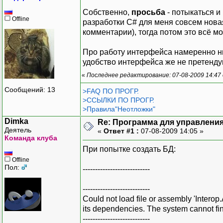
Собственно,
просьба
- потыкаться и
Offline
разработки C# для меня совсем новая
комментарии), тогда потом это всё м
Про работу интерфейса намеренно ниче
удобство интерфейса же не претенду
«
Последнее редактирование: 07-08-2009 14:47
Сообщений: 13
>FAQ ПО ПРОГР.
>ССЫЛКИ ПО ПРОГР.
>Правила"Неотложки"
Dimka
Re: Программа для управления
Деятель
«
Ответ #1 :
07-08-2009 14:05 »
Команда клуба
При попытке создать БД:
Offline
Пол:
---------------------------
---------------------------
Could not load file or assembly 'Intero
its dependencies. The system cannot find
---------------------------