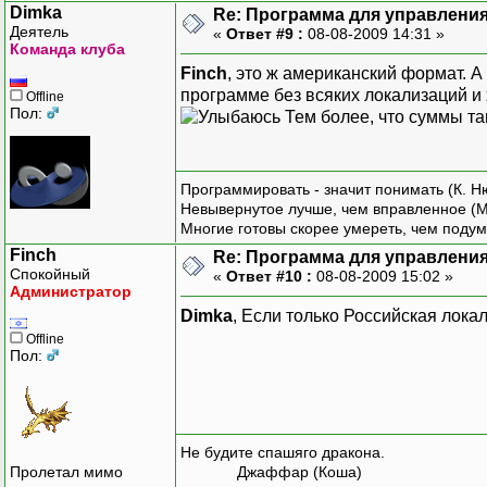
Dimka
Re: Программа для управления
Деятель
«
Ответ #9 :
08-08-2009 14:31 »
Команда клуба
Finch
, это ж американский формат. А
программе без всяких локализаций и 
Offline
Пол:
Тем более, что суммы т
Программировать - значит понимать (К. Н
Невывернутое лучше, чем вправленное (М
Многие готовы скорее умереть, чем подум
Finch
Re: Программа для управления
Спокойный
«
Ответ #10 :
08-08-2009 15:02 »
Администратор
Dimka
, Если только Российская лока
Offline
Пол:
Не будите спашяго дракона.
Пролетал мимо
Джаффар (Коша)