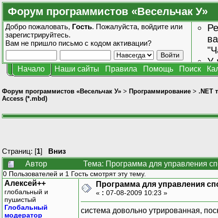
Форум программистов «Весельчак У»
Добро пожаловать,
Гость
. Пожалуйста,
войдите
или
Ре
зарегистрируйтесь
.
ва
Вам не пришло
письмо с кодом активации?
"Ч
У 
Начало
Наши сайты
Правила
Помощь
Поиск
Ка
от
зн
Форум программистов «Весельчак У»
>
Программирование
>
.NET 
Access (*.mbd)
Страниц: [
1
]
Вниз
Автор
Тема: Программа для управления сп
0 Пользователей и 1 Гость смотрят эту тему.
Алексей++
Программа для управления спо
глобальный и
«
:
07-08-2009 10:23 »
пушистый
Глобальный
система довольно утрированная, поск
модератор