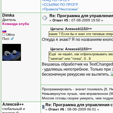
>FAQ ПО ПРОГР.
>ССЫЛКИ ПО ПРОГР.
>Правила"Неотложки"
Dimka
Re: Программа для управления
Деятель
«
Ответ #5 :
07-08-2009 19:50 »
Команда клуба
Цитата: Алексей1153++
какие ? Если бы я знал эти типовые опер
Offline
Пол:
Откуда я знаю? Я по названиям кноп
Цитата: Алексей1153++
Ещё не нашёл, как отфильтровывать вво
"запятая" или "точка", 0...9
Вешаешь обработчик на TextChanged
- удаляешь непотребное. Только при 
бесконечную рекурсию не вылететь.
Программировать - значит понимать (К. Н
Невывернутое лучше, чем вправленное (М
Многие готовы скорее умереть, чем подум
Алексей++
Re: Программа для управления с
глобальный и
«
Ответ #6 :
08-08-2009 06:01 »
пушистый