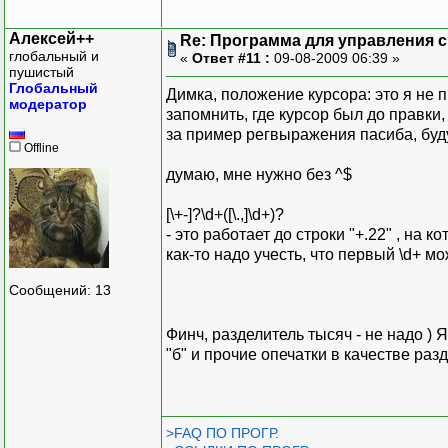
Алексей++
Re: Программа для управления с
глобальный и
«
Ответ #11 :
09-08-2009 06:39 »
пушистый
Глобальный
Димка, положение курсора: это я не п
модератор
запомнить, где курсор был до правки,
за пример регвыражения пасиба, буд
Offline
думаю, мне нужно без ^$
[\+-]?\d+([\.,]\d+)?
- это работает до строки "+.22" , на к
как-то надо учесть, что первый \d+ м
Сообщений: 13
Финч, разделитель тысяч - не надо ) 
"б" и прочие опечатки в качестве раз
>FAQ ПО ПРОГР.