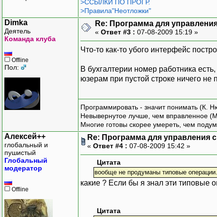
>ССЫЛКИ ПО ПРОГР.
>Правила"Неотложки"
Dimka
Re: Программа для управления
Деятель
«
Ответ #3 :
07-08-2009 15:19 »
Команда клуба
Что-то как-то убого интерфейс пост
Offline
Пол:
В бухгалтерии номер работника есть, 
юзерам при пустой строке ничего не п
Программировать - значит понимать (К. Н
Невывернутое лучше, чем вправленное (М
Многие готовы скорее умереть, чем подум
Алексей++
Re: Программа для управления с
глобальный и
«
Ответ #4 :
07-08-2009 15:42 »
пушистый
Глобальный
Цитата
модератор
вообще не продуманы типовые операции
какие ? Если бы я знал эти типовые о
Offline
Цитата