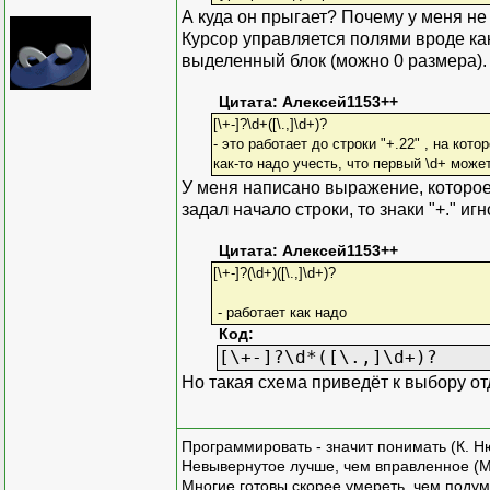
А куда он прыгает? Почему у меня не
Курсор управляется полями вроде как 
выделенный блок (можно 0 размера).
Цитата: Алексей1153++
[\+-]?\d+([\.,]\d+)?
- это работает до строки "+.22" , на кото
как-то надо учесть, что первый \d+ може
У меня написано выражение, которое 
задал начало строки, то знаки "+." и
Цитата: Алексей1153++
[\+-]?(\d+)([\.,]\d+)?
- работает как надо
Код:
[\+-]?\d*([\.,]\d+)?
Но такая схема приведёт к выбору от
Программировать - значит понимать (К. Н
Невывернутое лучше, чем вправленное (М
Многие готовы скорее умереть, чем подум