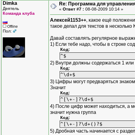
"+.22"
Dimka
Re: Программа для управления
"-.22"
Деятель
«
Ответ #7 :
08-08-2009 10:14 »
".22"
Команда клуба
"+11.22"
Алексей1153++
, какое ещё положени
"-11.22"
такое делал для текстов в несколько К
Offline
Пол:
"11.22"
"+,22"
Давай составлять регулярное выраж
"-,22"
1) Если тебе надо, чтобы в строке со
",22"
Код:
"+11,22"
^$
"-11,22"
2) Внутри должны содержаться 1 или
"11,22"
Код:
^\d+$
3) Цифры могут предваряться знаком, 
Значит
Код:
^[\+-]?\d+$
4) После цифр может находиться, а м
значит нужна группа
Код:
^[\+-]?\d+()?$
5) Дробная часть начинается с раздели