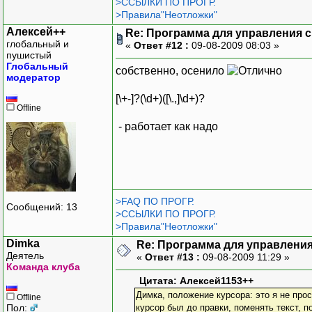
>ССЫЛКИ ПО ПРОГР.
>Правила"Неотложки"
Алексей++
Re: Программа для управления с
глобальный и
«
Ответ #12 :
09-08-2009 08:03 »
пушистый
Глобальный
собственно, осенило
модератор
[\+-]?(\d+)([\.,]\d+)?
Offline
- работает как надо
>FAQ ПО ПРОГР.
Сообщений: 13
>ССЫЛКИ ПО ПРОГР.
>Правила"Неотложки"
Dimka
Re: Программа для управления
Деятель
«
Ответ #13 :
09-08-2009 11:29 »
Команда клуба
Цитата: Алексей1153++
Димка, положение курсора: это я не прос
Offline
Пол:
курсор был до правки, поменять текст, п