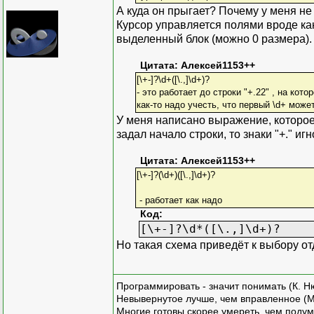
А куда он прыгает? Почему у меня не
Курсор управляется полями вроде как 
выделенный блок (можно 0 размера).
Цитата: Алексей1153++
[\+-]?\d+([\.,]\d+)?
- это работает до строки "+.22" , на кото
как-то надо учесть, что первый \d+ може
У меня написано выражение, которое 
задал начало строки, то знаки "+." и
Цитата: Алексей1153++
[\+-]?(\d+)([\.,]\d+)?
- работает как надо
Код:
[\+-]?\d*([\.,]\d+)?
Но такая схема приведёт к выбору от
Программировать - значит понимать (К. Н
Невывернутое лучше, чем вправленное (М
Многие готовы скорее умереть, чем подум