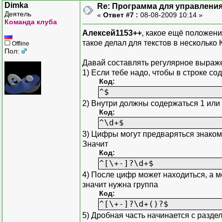
"+.22"
Dimka
Re: Программа для управления
"-.22"
Деятель
«
Ответ #7 :
08-08-2009 10:14 »
".22"
Команда клуба
"+11.22"
Алексей1153++
, какое ещё положени
"-11.22"
такое делал для текстов в несколько К
Offline
Пол:
"11.22"
"+,22"
Давай составлять регулярное выраж
"-,22"
1) Если тебе надо, чтобы в строке со
",22"
Код:
"+11,22"
^$
"-11,22"
2) Внутри должны содержаться 1 или
"11,22"
Код:
^\d+$
3) Цифры могут предваряться знаком, 
Значит
Код:
^[\+-]?\d+$
4) После цифр может находиться, а м
значит нужна группа
Код:
^[\+-]?\d+()?$
5) Дробная часть начинается с раздели