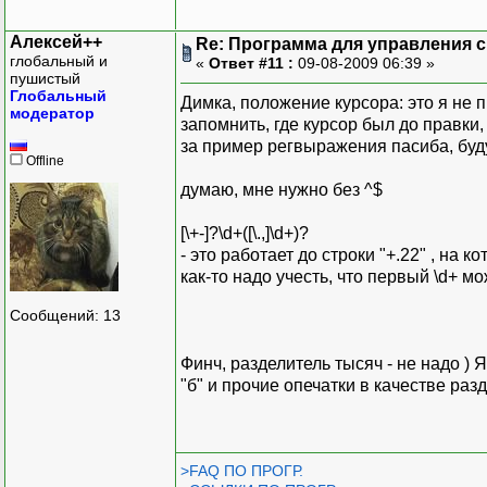
Алексей++
Re: Программа для управления с
глобальный и
«
Ответ #11 :
09-08-2009 06:39 »
пушистый
Глобальный
Димка, положение курсора: это я не п
модератор
запомнить, где курсор был до правки,
за пример регвыражения пасиба, буд
Offline
думаю, мне нужно без ^$
[\+-]?\d+([\.,]\d+)?
- это работает до строки "+.22" , на к
как-то надо учесть, что первый \d+ м
Сообщений: 13
Финч, разделитель тысяч - не надо ) 
"б" и прочие опечатки в качестве раз
>FAQ ПО ПРОГР.