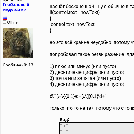
Глобальный
насчёт бесконечной - ну я обычно в т
модератор
if(control.text!=newText)
{
Offline
control.text=newText;
}
но это всё крайне неудобно, потому 
попробовал такое регвыражение для
Сообщений: 13
1) плюс или минус (или пусто)
2) десятичные цифры (или пусто)
3) точка или запятая (или пусто)
4) десятичные цифры (или пусто)
@"[\+\-]{0,1}\d+[\,\.]{0,1}\d+"
только что то не так, потому что с т
Код:
"+"
"-"