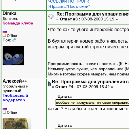
>ССЫЛКИ ПО ПРОГР.
>Правила"Неотложки"
Dimka
Re: Программа для управления
Деятель
«
Ответ #3 :
07-08-2009 15:19 »
Команда клуба
Что-то как-то убого интерфейс пост
Offline
Пол:
В бухгалтерии номер работника есть, 
юзерам при пустой строке ничего не п
Программировать - значит понимать (К. Н
Невывернутое лучше, чем вправленное (М
Многие готовы скорее умереть, чем подум
Алексей++
Re: Программа для управления с
глобальный и
«
Ответ #4 :
07-08-2009 15:42 »
пушистый
Глобальный
Цитата
модератор
вообще не продуманы типовые операции
какие ? Если бы я знал эти типовые о
Offline
Цитата