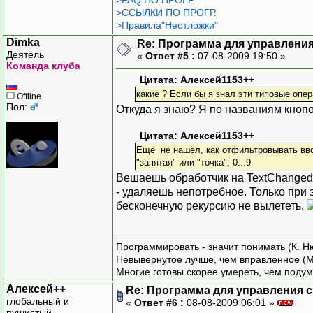
>FAQ ПО ПРОГР.
>ССЫЛКИ ПО ПРОГР.
>Правила"Неотложки"
Dimka
Re: Программа для управления
Деятель
«
Ответ #5 :
07-08-2009 19:50 »
Команда клуба
Цитата: Алексей1153++
какие ? Если бы я знал эти типовые опер
Offline
Пол:
Откуда я знаю? Я по названиям кноп
Цитата: Алексей1153++
Ещё не нашёл, как отфильтровывать вво
"запятая" или "точка", 0...9
Вешаешь обработчик на TextChanged
- удаляешь непотребное. Только при 
бесконечную рекурсию не вылететь.
Программировать - значит понимать (К. Н
Невывернутое лучше, чем вправленное (М
Многие готовы скорее умереть, чем подум
Алексей++
Re: Программа для управления с
глобальный и
«
Ответ #6 :
08-08-2009 06:01 »
пушистый