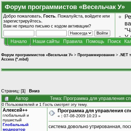
Форум программистов «Весельчак У»
Добро пожаловать,
Гость
. Пожалуйста,
войдите
или
Ре
зарегистрируйтесь
.
ва
Вам не пришло
письмо с кодом активации?
"Ч
У 
Начало
Наши сайты
Правила
Помощь
Поиск
Ка
от
зн
Форум программистов «Весельчак У»
>
Программирование
>
.NET 
Access (*.mbd)
Страниц: [
1
]
Вниз
Автор
Тема: Программа для управления сп
0 Пользователей и 1 Гость смотрят эту тему.
Алексей++
Программа для управления спо
глобальный и
«
:
07-08-2009 10:23 »
пушистый
Глобальный
система довольно утрированная, поск
модератор