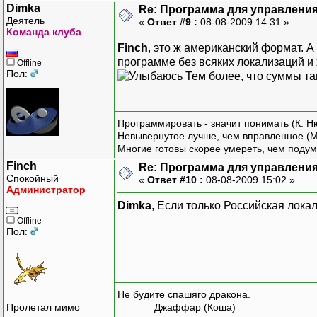
Dimka
Re: Программа для управления
Деятель
«
Ответ #9 :
08-08-2009 14:31 »
Команда клуба
Finch
, это ж американский формат. А
программе без всяких локализаций и 
Offline
Пол:
Тем более, что суммы т
Программировать - значит понимать (К. Н
Невывернутое лучше, чем вправленное (М
Многие готовы скорее умереть, чем подум
Finch
Re: Программа для управления
Спокойный
«
Ответ #10 :
08-08-2009 15:02 »
Администратор
Dimka
, Если только Российская лока
Offline
Пол:
Не будите спашяго дракона.
Пролетал мимо
Джаффар (Коша)