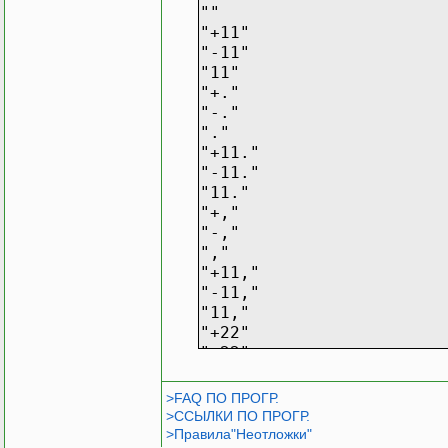
""
"+11"
"-11"
"11"
"+."
"-."
"."
"+11."
"-11."
"11."
"+,"
"-,"
","
"+11,"
"-11,"
"11,"
"+22"
"-22"
"22"
"+1122"
>FAQ ПО ПРОГР.
"-1122"
>ССЫЛКИ ПО ПРОГР.
"1122"
>Правила"Неотложки"