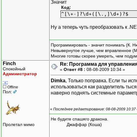
Значит
Код:
^[\+-]?\d+([\.,]\d+)?$
Ну а теперь чуть преобразовать к .N
Программировать - значит понимать (К. Н
Невывернутое лучше, чем вправленное (М
Многие готовы скорее умереть, чем подум
Finch
Re: Программа для управления
Спокойный
«
Ответ #8 :
08-08-2009 10:34 »
Администратор
Dimka
, Только поправка. Если ты исп
использоваться как разделитель тыся
Offline
Пол:
наверно поднять системные парамет
«
Последнее редактирование: 08-08-2009 10:37 
Не будите спашяго дракона.
Пролетал мимо
Джаффар (Коша)