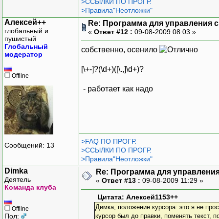
>ССЫЛКИ ПО ПРОГР.
>Правила"Неотложки"
Алексей++
Re: Программа для управления с
глобальный и
«
Ответ #12 :
09-08-2009 08:03 »
пушистый
Глобальный
собственно, осенило
модератор
[\+-]?(\d+)([\.,]\d+)?
Offline
- работает как надо
>FAQ ПО ПРОГР.
Сообщений: 13
>ССЫЛКИ ПО ПРОГР.
>Правила"Неотложки"
Dimka
Re: Программа для управления
Деятель
«
Ответ #13 :
09-08-2009 11:29 »
Команда клуба
Цитата: Алексей1153++
Димка, положение курсора: это я не прос
Offline
Пол:
курсор был до правки, поменять текст, п