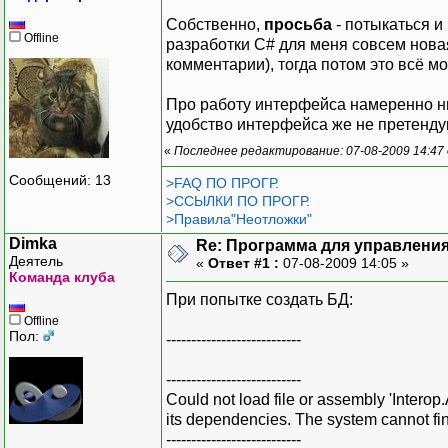
Собственно,
просьба
- потыкаться и
Offline
разработки C# для меня совсем новая
комментарии), тогда потом это всё м
Про работу интерфейса намеренно ниче
удобство интерфейса же не претенду
«
Последнее редактирование: 07-08-2009 14:47
Сообщений: 13
>FAQ ПО ПРОГР.
>ССЫЛКИ ПО ПРОГР.
>Правила"Неотложки"
Dimka
Re: Программа для управления
Деятель
«
Ответ #1 :
07-08-2009 14:05 »
Команда клуба
При попытке создать БД:
Offline
Пол:
---------------------------
---------------------------
Could not load file or assembly 'Intero
its dependencies. The system cannot find
---------------------------