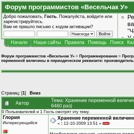
Форум программистов «Весельчак У»
Добро пожаловать,
Гость
. Пожалуйста,
войдите
или
Ре
зарегистрируйтесь
.
ва
Вам не пришло
письмо с кодом активации?
"Ч
У 
Начало
Наши сайты
Правила
Помощь
Поиск
Ка
от
зн
Форум программистов «Весельчак У»
>
Программирование
>
Прогр
переменной величины в периодическом реквизите: производитель
Страниц: [
1
]
Вниз
Тема: Хранение переменной величин
Автор
6460 раз)
0 Пользователей и 1 Гость смотрят эту тему.
Глория
Хранение переменной величин
Интересующийся
«
:
12-10-2009 13:51 »