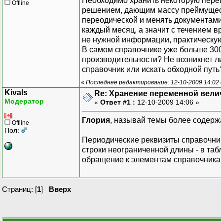
Необходимо хранить некоторую пере
Offline
решением, дающим массу преймущест
переодической и менять документами.
каждый месяц, а значит с течением 
не нужной информации, практическую 
В самом справочнике уже больше 300
производительности? Не возникнет л
справочник или искать обходной путь
«
Последнее редактирование: 12-10-2009 14:02 
Kivals
Re: Хранение переменной вели
Модератор
«
Ответ #1 :
12-10-2009 14:06 »
Глория
, называй темы более содерж
Offline
Пол:
Периодические реквизиты справочник
строки неограниченной длины - в таб
обращение к элементам справочника 
Страниц: [
1
]
Вверх