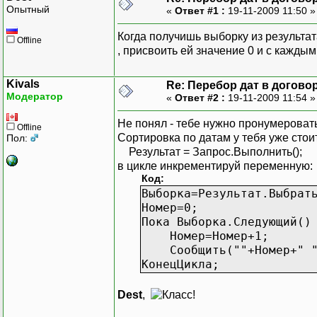
Опытный
«
Ответ #1 :
19-11-2009 11:50 
Когда получишь выборку из результата
Offline
, присвоить ей значение 0 и с кажды
Kivals
Re: Перебор дат в догово
Модератор
«
Ответ #2 :
19-11-2009 11:54 
Не понял - тебе нужно пронумеровать
Offline
Сортировка по датам у тебя уже стоит
Пол:
Результат = Запрос.Выполнить();
в цикле инкрементируй переменную:
Код:
Выборка=Результат.Выбрат
Номер=0;
Пока Выборка.Следующий()
Номер=Номер+1;
Сообщить(""+Номер+" "+
КонецЦикла;
Dest
,