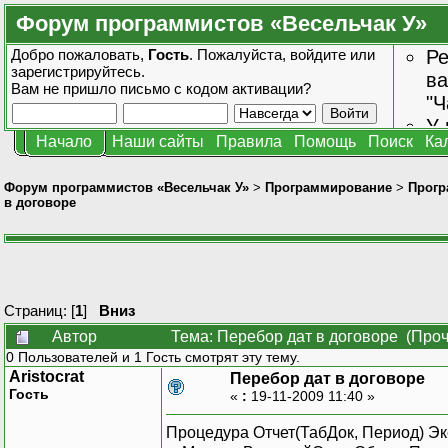
Форум программистов «Весельчак У»
Добро пожаловать,
Гость
. Пожалуйста,
войдите
или
Ре
зарегистрируйтесь
.
ва
Вам не пришло
письмо с кодом активации?
"Ч
У 
Начало
Наши сайты
Правила
Помощь
Поиск
Ка
от
зн
Форум программистов «Весельчак У»
>
Программирование
>
Прогр
в договоре
Страниц: [
1
]
Вниз
Автор
Тема: Перебор дат в договоре (Проч
0 Пользователей и 1 Гость смотрят эту тему.
Aristocrat
Перебор дат в договоре
Гость
«
:
19-11-2009 11:40 »
Процедура Отчет(ТабДок, Период) Эк