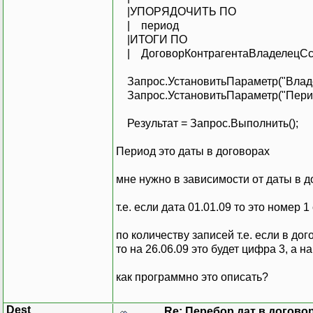
|УПОРЯДОЧИТЬ ПО
| период
|ИТОГИ ПО
| ДоговорКонтрагентаВладелецСс
Запрос.УстановитьПараметр("Владе
Запрос.УстановитьПараметр("Перио
Результат = Запрос.Выполнить();
Период это даты в договорах
мне нужно в зависимости от даты в д
т.е. если дата 01.01.09 то это номер 
по количеству записей т.е. если в дог
то на 26.06.09 это будет цифра 3, а на
как программно это описать?
Dest
Re: Перебор дат в догово