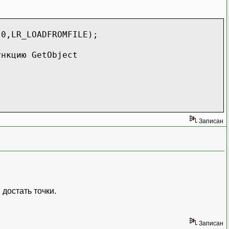
,0,LR_LOADFROMFILE);
ункцию GetObject
Записан
 достать точки.
Записан