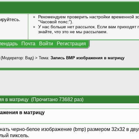
Рекомендуем проверить настройки временной зо
ируйтесь
.
"Часовой пояс:").
У нас больше нет рассылок. Если вам приходят п
знайте, что это не мы рассылаем.
лендарь
Почта
Войти
Регистрация
(Модератор:
Вад
) > Тема:
Запись BMP изображения в матрицу
я в матрицу (Прочитано 73682 раз)
ажения в матрицу
»
егнать черно-белое изображение (bmp) размером 32х32 в д
елый пиксель.