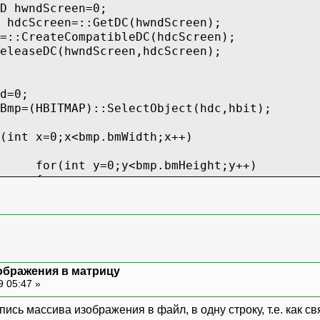
D hwndScreen=0;
 hdcScreen=::GetDC(hwndScreen);
=::CreateCompatibleDC(hdcScreen);
eleaseDC(hwndScreen,hdcScreen);
d=0;
Bmp=(HBITMAP)::SelectObject(hdc,hbit);
(int x=0;x<bmp.bmWidth;x++)
for(int y=0;y<bmp.bmHeight;y++)
{
dwd=::GetPixel(hdc,x,y);
}
ect(hdc,oldBmp);
ображения в матрицу
hdc);
9 05:47 »
пись массива изображения в файл, в одну строку, т.е. как 