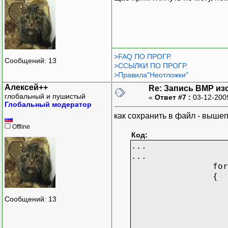
fclose( file );
>FAQ ПО ПРОГР.
Сообщений: 13
>ССЫЛКИ ПО ПРОГР.
>Правила"Неотложки"
Алексей++
Re: Запись BMP из
глобальный и пушистый
«
Ответ #7 :
03-12-200
Глобальный модератор
как сохранить в файл - выше
Offline
Код:
...
...
for
{
Сообщений: 13