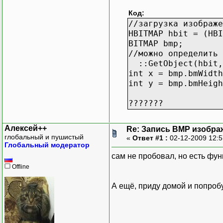
Код:
//загрузка изображе
HBITMAP hbit = (HBI
BITMAP bmp;
//можно определить 
::GetObject(hbit,
int x = bmp.bmWidth
int y = bmp.bmHeigh
???????
Алексей++
Re: Запись BMP изобра
глобальный и пушистый
«
Ответ #1 :
02-12-2009 12:
Глобальный модератор
сам не пробовал, но есть фун
Offline
А ещё, приду домой и попробу