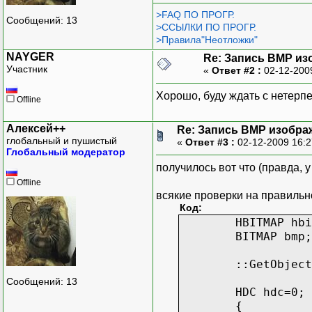
>FAQ ПО ПРОГР.
Сообщений: 13
>ССЫЛКИ ПО ПРОГР.
>Правила"Неотложки"
NAYGER
Re: Запись BMP из
Участник
«
Ответ #2 :
02-12-200
Хорошо, буду ждать с нетерп
Offline
Алексей++
Re: Запись BMP изобра
глобальный и пушистый
«
Ответ #3 :
02-12-2009 16:
Глобальный модератор
получилось вот что (правда, 
Offline
всякие проверки на правильн
Код:
HBITMAP hbi
BITMAP bmp;
::GetObject
Сообщений: 13
HDC hdc=0;
{