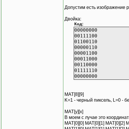
::DeleteObj
hbit=0;
Допустим есть изображение 
Двойка:
Код:
00000000
00111100
01100110
00000110
00001100
00011000
00110000
01111110
00000000
MAT[8][9]
K=1 - черный пиксель, L=0 - 
MAT[y][x]
В моем с лучае это координат
MAT[0][0] MAT[0][1] MAT[0][2] MA
MAT[1][0] MAT[1][1] MAT[1][2] MA