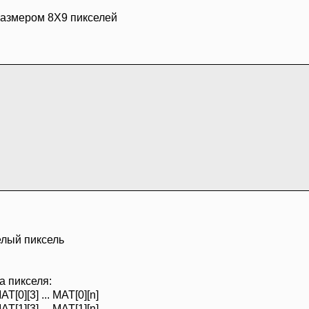
ect(hbit);
размером 8Х9 пикселей
белый пиксель
а пикселя:
T[0][3] ... MAT[0][n]
T[1][3] ... MAT[1][n]