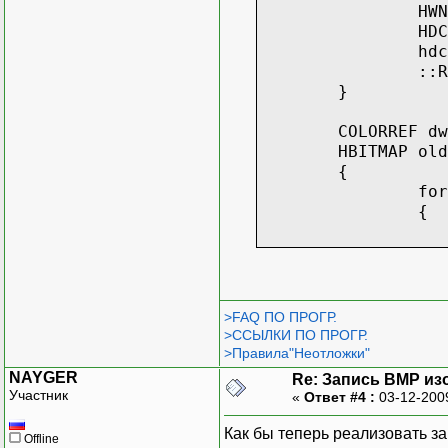
HWN
HDC
hdc
::R
}
COLORREF dw
HBITMAP old
{
for
{
}
>FAQ ПО ПРОГР.
>ССЫЛКИ ПО ПРОГР.
}
>Правила"Неотложки"
::SelectObj
NAYGER
Re: Запись BMP из
::DeleteDC(
Участник
«
Ответ #4 :
03-12-200
hdc=0;
Как бы теперь реализовать за
Offline