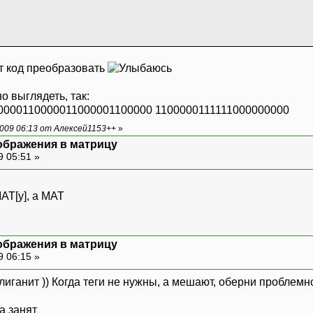
от код преобразовать
 выглядеть, так:
0000110000011000001100000 1100000111111000000000
009 06:13 от Алексей1153++
»
ображения в матрицу
9 05:51 »
AT[y], а MAT
ображения в матрицу
9 06:15 »
улиганит )) Когда теги не нужны, а мешают, оберни проблемное
а занят