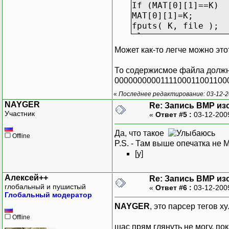
If (MAT[0][1]==K)
MAT[0][1]=K;
fputs( K, file );
else
MAT[0][1]=L;
Может как-то легче можно эт
fputs( L, file );
То содержисмое файла должно
If (MAT[0][2]==K)
0000000000111100011001100
MAT[0][2]=K;
«
Последнее редактирование: 03-12-2
fputs( K, file );
NAYGER
Re: Запись BMP из
else
Участник
«
Ответ #5 :
03-12-200
MAT[0][2]=L;
fputs( L, file );
Да, что такое
Offline
P.S. - Там выше опечатка не M
If (MAT[0][3]==K)
[y]
MAT[0][3]=K;
fputs( K, file );
Алексей++
else
Re: Запись BMP из
глобальный и пушистый
«
Ответ #6 :
03-12-200
MAT[0][3]=L;
Глобальный модератор
fputs( L, file );
NAYGER
, это парсер тегов х
Offline
... //и т.д.
щас прям глянуть не могу, пок