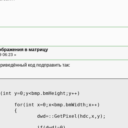
ображения в матрицу
9 06:23 »
приведённый код подправить так:
(int y=0;y<bmp.bmHeight;y++)
for(int x=0;x<bmp.bmWidth;x++)
{
dwd=::GetPixel(hdc,x,y);
if(dwd!=0)