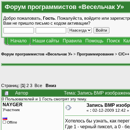
Форум программистов «Весельчак У»
Добро пожаловать,
Гость
. Пожалуйста,
войдите
или
зарегистр
Вам не пришло
письмо с кодом активации?
Начало
Наши сайты
Правила
Помощь
Поиск
Ка
Форум программистов «Весельчак У»
>
Программирование
>
C/C++
Страниц: [
1
]
2
3
Все
Вниз
Автор
Тема: Запись BMP изображени
0 Пользователей и 1 Гость смотрят эту тему.
NAYGER
Запись BMP изобр
Участник
«
:
02-12-2009 12:42 
Хотелось бы узнать, как пер
Offline
Где 1 - черный пиксел, а 0 - б