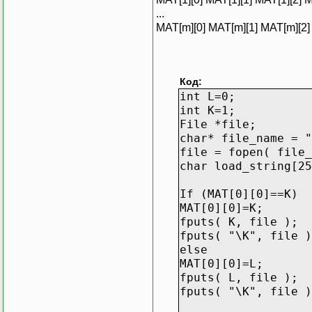
...
MAT[m][0] MAT[m][1] MAT[m][2] 
Код:
int L=0;
int K=1;
File *file;
char* file_name = "
file = fopen( file_
char load_string[25
If (MAT[0][0]==K)
MAT[0][0]=K;
fputs( K, file );
fputs( "\K", file )
else
MAT[0][0]=L;
fputs( L, file );
fputs( "\K", file )