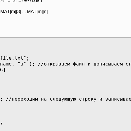
MAT[m][3] ... MAT[m][n]
file.txt";
name, "a" ); //открываем файл и дописываем е
6]
; //переходим на следующую строку и записыва
;