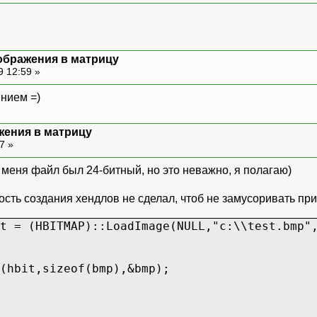
ображения в матрицу
9 12:59 »
ением =)
жения в матрицу
27 »
у меня файл был 24-битный, но это неважно, я полагаю)
ость создания хендлов не сделал, чтоб не замусоривать пр
t = (HBITMAP)::LoadImage(NULL,"c:\\test.bmp"
(hbit,sizeof(bmp),&bmp);