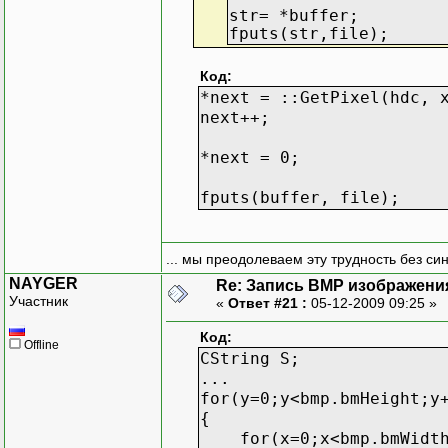
str= *buffer;
fputs(str,file);
Код:
*next = ::GetPixel(hdc, 
next++;
*next = 0;
fputs(buffer, file);
... мы преодолеваем эту трудность без си
NAYGER
Re: Запись BMP изображени
Участник
«
Ответ #21 :
05-12-2009 09:25 »
Код:
Offline
CString S;
...
for(y=0;y<bmp.bmHeight;y
{
for(x=0;x<bmp.bmWidth