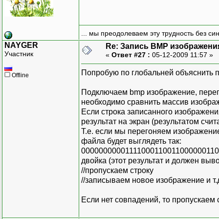
... мы преодолеваем эту трудность без си
NAYGER
Re: Запись BMP изображени
Участник
«
Ответ #27 :
05-12-2009 11:57 »
Попробую по глобальней объяснить п
Offline
Подключаем bmp изображение, перего
необходимо сравнить массив изображен
Если строка записанного изображени
результат на экран (результатом счи
Т.е. если мы перегоняем изображение
файла будет выглядеть так:
00000000001111000110011000000110
двойка (этот результат и должен выво
//пропускаем строку
//записываем новое изображение и т.
Если нет совпадений, то пропускаем