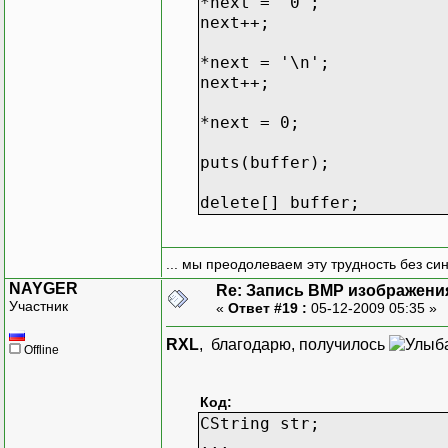
*next = '0';
next++;
*next = '\n';
next++;
*next = 0;
puts(buffer);
delete[] buffer;
... мы преодолеваем эту трудность без си
NAYGER
Re: Запись BMP изображени
Участник
«
Ответ #19 :
05-12-2009 05:35 »
RXL
, благодарю, получилось
Offline
Код:
CString str;
...