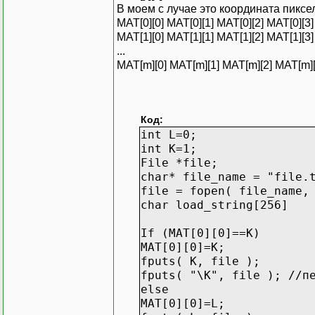
В моем с лучае это координата пиксе
MAT[0][0] MAT[0][1] MAT[0][2] MAT[0][3] 
MAT[1][0] MAT[1][1] MAT[1][2] MAT[1][3] 
...
MAT[m][0] MAT[m][1] MAT[m][2] MAT[m][3
Код:
int L=0;
int K=1;
File *file;
char* file_name = "file.
file = fopen( file_name,
char load_string[256]
If (MAT[0][0]==K)
MAT[0][0]=K;
fputs( K, file );
fputs( "\K", file ); //п
else
MAT[0][0]=L;