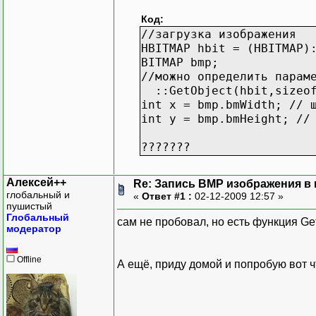
Код:
//загрузка изображения
HBITMAP hbit = (HBITMAP)
BITMAP bmp;
//можно определить парам
::GetObject(hbit,sizeof
int x = bmp.bmWidth; // 
int y = bmp.bmHeight; //
???????
Алексей++
Re: Запись BMP изображения в
глобальный и
«
Ответ #1 :
02-12-2009 12:57 »
пушистый
Глобальный
сам не пробовал, но есть функция Ge
модератор
Offline
А ещё, приду домой и попробую вот чт