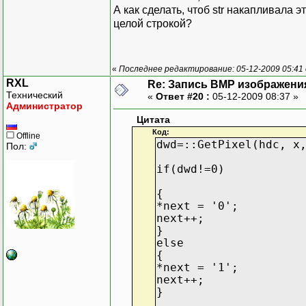
fputs(str,file);
А как сделать, чтоб str накапливала э
}
целой строкой?
}
fputs("\n", file); // пр
«
Последнее редактирование: 05-12-2009 05:41 
RXL
Re: Запись BMP изображени
Технический
«
Ответ #20 :
05-12-2009 08:37 »
Администратор
Цитата
Код:
Offline
dwd=::GetPixel(hdc, x
Пол:
if(dwd!=0)
{
*next = '0';
next++;
}
else
{
*next = '1';
next++;
}