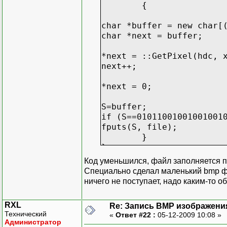
{
char *buffer = new char[
char *next = buffer;
*next = ::GetPixel(hdc, 
next++;
*next = 0;
S=buffer;
if (S==01011001001001001
fputs(S, file);
}
}
Код уменьшился, файл заполняется п
Специально сделал маленький bmp 
ничего не поступает, надо каким-то обра
RXL
Re: Запись BMP изображени
Технический
«
Ответ #22 :
05-12-2009 10:08 »
Администратор