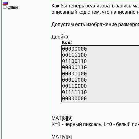
Как бы теперь реализовать запись мас
Offline
::DeleteObject(h
описанный код с тем, что написанно 
hbit=0;
Допустим есть изображение размеро
Двойка:
Код:
00000000
00111100
01100110
00000110
00001100
00011000
00110000
01111110
00000000
MAT[8][9]
K=1 - черный пиксель, L=0 - белый пи
MAT[y][x]