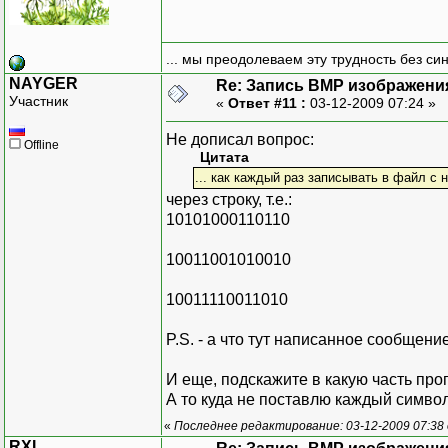
... мы преодолеваем эту трудность без си
NAYGER
Re: Запись BMP изображени
Участник
«
Ответ #11 :
03-12-2009 07:24 »
Не дописал вопрос:
Offline
Цитата
... как каждый раз записывать в файл с 
через строку, т.е.:
10101000110110
10011001010010
10011110011010
P.S. - а что тут написанное сообщени
И еще, подскажите в какую часть програ
А то куда не поставлю каждый символ
«
Последнее редактирование: 03-12-2009 07:38 
RXL