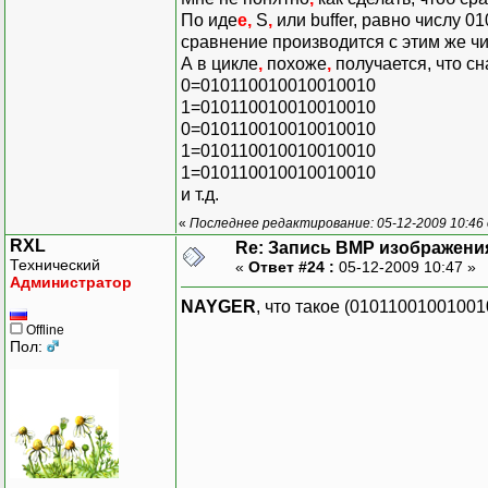
По иде
е,
S
,
или buffer, равно числу 0
сравнение производится с этим же ч
А в цикле
,
похоже
,
получается, что сн
0=010110010010010010
1=010110010010010010
0=010110010010010010
1=010110010010010010
1=010110010010010010
и т.д.
«
Последнее редактирование: 05-12-2009 10:46 
RXL
Re: Запись BMP изображени
Технический
«
Ответ #24 :
05-12-2009 10:47 »
Администратор
NAYGER
, что такое (01011001001001
Offline
Пол: