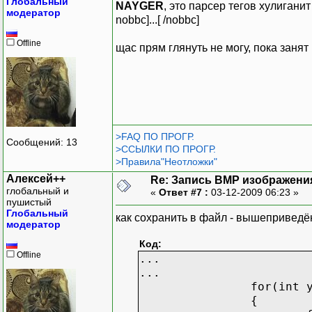
Глобальный
NAYGER
, это парсер тегов хулигани
модератор
nobbc]...[ /nobbc]
... //и т.д.
Offline
щас прям глянуть не могу, пока занят
fclose( file );
>FAQ ПО ПРОГР.
Сообщений: 13
>ССЫЛКИ ПО ПРОГР.
>Правила"Неотложки"
Алексей++
Re: Запись BMP изображени
глобальный и
«
Ответ #7 :
03-12-2009 06:23 »
пушистый
Глобальный
как сохранить в файл - вышеприведё
модератор
Код:
Offline
...
...
for(int 
{