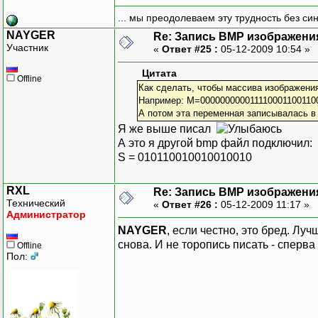
... мы преодолеваем эту трудность без си
NAYGER
Re: Запись BMP изображени
Участник
«
Ответ #25 :
05-12-2009 10:54 »
Цитата
Offline
Как сделать, чтобы массива изображени
Например: M=000000000011110001100110
А потом эта переменная записывалась в
Я же выше писал
А это я другой bmp файл подключил:
S = 010110010010010010
RXL
Re: Запись BMP изображени
Технический
«
Ответ #26 :
05-12-2009 11:17 »
Администратор
NAYGER
, если честно, это бред. Лу
снова. И не торопись писать - сперва
Offline
Пол: