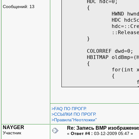
HDC hdc=0;
Сообщений: 13
{
HWND hwn
HDC hdcS
hdc=::Cr
::Releas
}
COLORREF dwd=0;
HBITMAP oldBmp=(
{
for(int 
{
}
>FAQ ПО ПРОГР.
>ССЫЛКИ ПО ПРОГР.
}
>Правила"Неотложки"
::SelectObject(h
NAYGER
Re: Запись BMP изображени
::DeleteDC(hdc);
Участник
«
Ответ #4 :
03-12-2009 05:47 »
hdc=0;