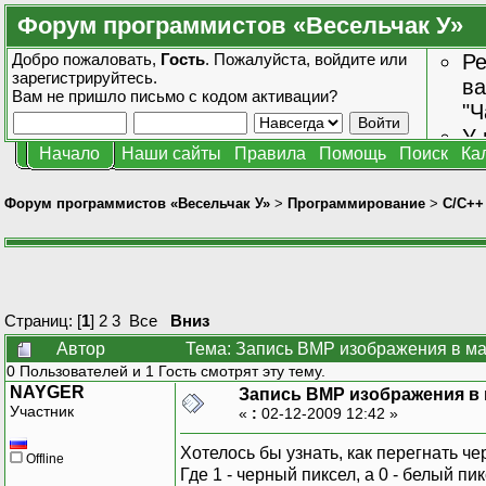
Форум программистов «Весельчак У»
Добро пожаловать,
Гость
. Пожалуйста,
войдите
или
Ре
зарегистрируйтесь
.
ва
Вам не пришло
письмо с кодом активации?
"Ч
У 
Начало
Наши сайты
Правила
Помощь
Поиск
Ка
от
зн
Форум программистов «Весельчак У»
>
Программирование
>
C/C++
Страниц: [
1
]
2
3
Все
Вниз
Автор
Тема: Запись BMP изображения в ма
0 Пользователей и 1 Гость смотрят эту тему.
NAYGER
Запись BMP изображения в
Участник
«
:
02-12-2009 12:42 »
Хотелось бы узнать, как перегнать 
Offline
Где 1 - черный пиксел, а 0 - белый пик