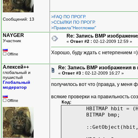
>FAQ ПО ПРОГР.
Сообщений: 13
>ССЫЛКИ ПО ПРОГР.
>Правила"Неотложки"
NAYGER
Re: Запись BMP изображени
Участник
«
Ответ #2 :
02-12-2009 12:59 »
Хорошо, буду ждать с нетерпением =)
Offline
Алексей++
Re: Запись BMP изображения в
глобальный и
«
Ответ #3 :
02-12-2009 16:27 »
пушистый
Глобальный
получилось вот что (правда, у меня 
модератор
всякие проверки на правильность со
Offline
Код:
HBITMAP hbit = (
BITMAP bmp;
::GetObject(hbit