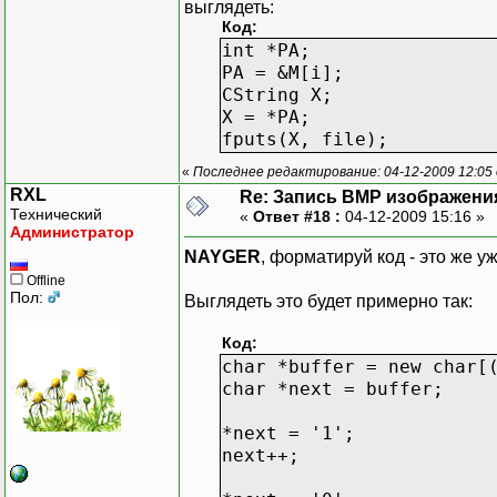
выглядеть:
Код:
int *PA;
PA = &M[i];
CString X;
X = *PA;
fputs(X, file);
«
Последнее редактирование: 04-12-2009 12:0
RXL
Re: Запись BMP изображени
Технический
«
Ответ #18 :
04-12-2009 15:16 »
Администратор
NAYGER
, форматируй код - это же уж
Offline
Пол:
Выглядеть это будет примерно так:
Код:
char *buffer = new char[
char *next = buffer;
*next = '1';
next++;