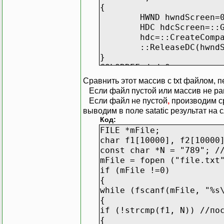
{
HWND hwndScreen=
HDC hdcScreen=::
hdc=::CreateComp
::ReleaseDC(hwnd
}
COLORREF dwd=0;
HBITMAP oldBmp=(HBITMAP)
Сравнить этот массив с txt файлом, п
{
Если файл пустой или массив не равен
for(y=0;y<bmp.bm
Если файл не пустой
,
производим ср
{
выводим в поле satatic результат на с
for(x=0;
Код:
{
FILE *mFile;
char f1[10000], f2[10000
char *buffer = new char[
const char *N = "789"; /
char *next = buffer;
mFile = fopen ("file.txt
if (mFile !=0)
*next = ::GetPixel(hdc, 
{
next++;
while (fscanf(mFile, "%s
*next = 0;
{
if (!strcmp(f1, N)) //по
fputs(buffer, file);
{