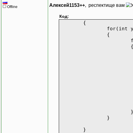
Алексей1153++
, респектище вам
Offline
Код:
{
for(int 
{
}
}