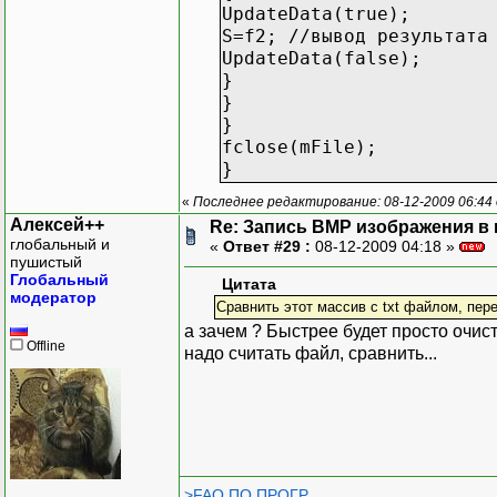
}
UpdateData(true)
}
S=f2; //вывод результата
UpdateData(false);
UpdateData(true);
}
k=edit; // вводим назван
}
UpdateData(false);
}
fputs("\n", file); // пр
fclose(mFile);
fputs(":", file); //запи
}
fputs(k, file); //записы
«
Последнее редактирование: 08-12-2009 06:44 
fputs("\n", file); //про
Алексей++
Re: Запись BMP изображения в
fputs("\n", file); //про
глобальный и
«
Ответ #29 :
08-12-2009 04:18 »
пушистый
}
Глобальный
Цитата
fclose(file);
модератор
Сравнить этот массив с txt файлом, пере
::SelectObject(hdc,oldBm
а зачем ? Быстрее будет просто очис
::DeleteDC(hdc);
Offline
надо считать файл, сравнить...
hdc=0;
::DeleteObject(hbit);
hbit=0;
}
>FAQ ПО ПРОГР.