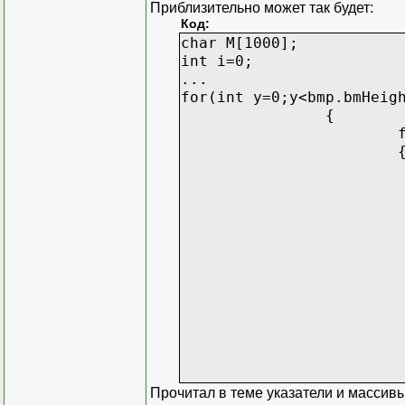
Приблизительно может так будет:
Код:
char M[1000];
int i=0;
...
for(int y=0;y<bmp.bmHeig
{
M[i]=M
M[i]
M[i]=M
M[i]
Прочитал в теме указатели и массивы,