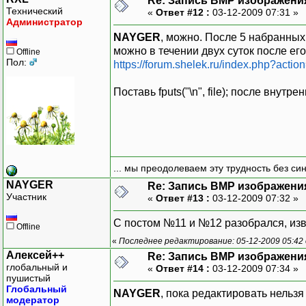
Re: Запись BMP изображени
Технический
«
Ответ #12 :
03-12-2009 07:31 »
Администратор
NAYGER
, можно. После 5 набранных
можно в течении двух суток после его
Offline
Пол:
https://forum.shelek.ru/index.php?acti
Поставь fputs("\n", file); после внутре
... мы преодолеваем эту трудность без си
NAYGER
Re: Запись BMP изображени
Участник
«
Ответ #13 :
03-12-2009 07:32 »
С постом №11 и №12 разобрался, из
Offline
«
Последнее редактирование: 05-12-2009 05:42 
Алексей++
Re: Запись BMP изображени
глобальный и
«
Ответ #14 :
03-12-2009 07:34 »
пушистый
Глобальный
NAYGER
, пока редактировать нельзя 
модератор