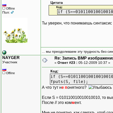
Цитата
Код:
Offline
if (S==01011001001001
Пол:
Ты уверен, что понимаешь синтакси
... мы преодолеваем эту трудность без си
NAYGER
Re: Запись BMP изображени
Участник
«
Ответ #23 :
05-12-2009 10:37 »
Код:
Offline
if (S==01011001001001001
fputs(S, file);
А что тут н
е п
онятного?
Если S = 010110010010010010, то вы
После // это ком
м
ент.
Мне не понятно
,
как сделать, чтоб ср