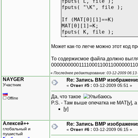
fputs( L, file );
fputs( "\K", file );
If (MAT[0][1]==K)
MAT[0][1]=K;
fputs( K, file );
else
MAT[0][1]=L;
Может как-то легче можно этот код п
fputs( L, file );
То содержисмое файла должно выгляд
If (MAT[0][2]==K)
00000000001111000110011000000110
MAT[0][2]=K;
«
Последнее редактирование: 03-12-2009 06:13
fputs( K, file );
NAYGER
Re: Запись BMP изображени
else
Участник
«
Ответ #5 :
03-12-2009 05:51 »
MAT[0][2]=L;
fputs( L, file );
Да, что такое
Offline
P.S. - Там выше опечатка не MAT[y], 
If (MAT[0][3]==K)
[y]
MAT[0][3]=K;
fputs( K, file );
Алексей++
else
Re: Запись BMP изображени
глобальный и
«
Ответ #6 :
03-12-2009 06:15 »
MAT[0][3]=L;
пушистый
fputs( L, file );