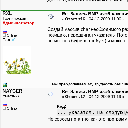
RXL
Re: Запись BMP изображени
Технический
«
Ответ #16 :
04-12-2009 11:06 »
Администратор
Создай массив char необходимого ра
позицию, передвигая указатель. Потом
Offline
Пол:
но место в буфере требует) и можно 
... мы преодолеваем эту трудность без си
NAYGER
Re: Запись BMP изображени
Участник
«
Ответ #17 :
04-12-2009 11:19 »
Код:
Offline
... указатель на следующ
Не совсем понятно, как это программ