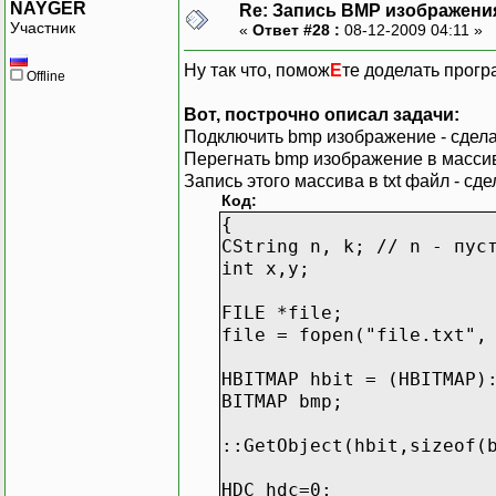
NAYGER
Re: Запись BMP изображени
Участник
«
Ответ #28 :
08-12-2009 04:11 »
Ну так что, помож
Е
те доделать прог
Offline
Вот, построчно описал задачи:
Подключить bmp изображение - сдел
Перегнать bmp изображение в массив
Запись этого массива в txt файл - сде
Код:
{
CString n, k; // n - пус
int x,y;
FILE *file;
file = fopen("file.txt",
HBITMAP hbit = (HBITMAP)
BITMAP bmp;
::GetObject(hbit,sizeof(
HDC hdc=0;