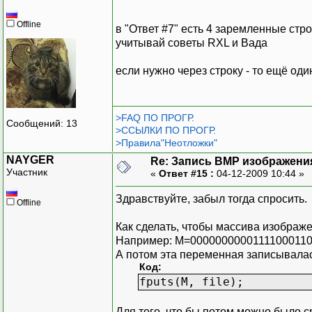
Offline
в "Ответ #7" есть 4 заремленные стро
учитывай советы RXL и Вада
если нужно через строку - то ещё од
>FAQ ПО ПРОГР.
Сообщений: 13
>ССЫЛКИ ПО ПРОГР.
>Правила"Неотложки"
NAYGER
Re: Запись BMP изображени
Участник
«
Ответ #15 :
04-12-2009 10:44 »
Здравствуйте, забыл тогда спросить.
Offline
Как сделать, чтобы массива изображ
Например: M=0000000000111100011
А потом эта переменная записывалас
Код:
fputs(M, file);
Для того, что бы потом можно было 