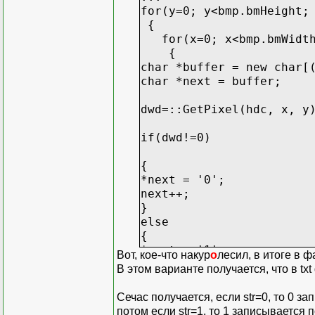
for(y=0; y<bmp.bmHeight;
{
for(x=0; x<bmp.bmWidth
{
char *buffer = new char[
char *next = buffer;
dwd=::GetPixel(hdc, x, y
if(dwd!=0)
{
*next = '0';
next++;
}
else
{
*next = '1';
Вот, кое-что накур
о
лесил, в итоге в 
next++;
В этом варианте получается, что в tx
}
Сечас получается, если str=0, то 0 за
str= *buffer;
потом если str=1, то 1 записывается по