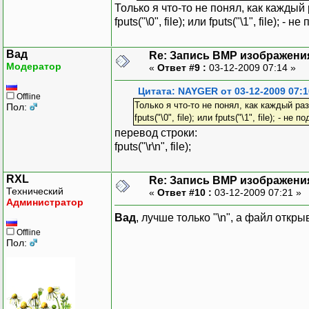
Только я что-то не понял, как кажды
fputs("\0", file); или fputs("\1", file); - н
Вад
Re: Запись BMP изображени
Модератор
«
Ответ #9 :
03-12-2009 07:14 »
Цитата: NAYGER от 03-12-2009 07:1
Offline
Только я что-то не понял, как каждый р
Пол:
fputs("\0", file); или fputs("\1", file); - не п
перевод строки:
fputs("\r\n", file);
RXL
Re: Запись BMP изображени
Технический
«
Ответ #10 :
03-12-2009 07:21 »
Администратор
Вад
, лучше только "\n", а файл откры
Offline
Пол: