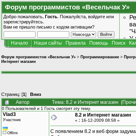
Форум программистов «Весельчак У»
Добро пожаловать,
Гость
. Пожалуйста,
войдите
или
Ре
зарегистрируйтесь
.
ва
Вам не пришло
письмо с кодом активации?
"Ч
У 
Начало
Наши сайты
Правила
Помощь
Поиск
Ка
от
зн
Форум программистов «Весельчак У»
>
Программирование
>
Прогр
Интернет магазин
Страниц: [
1
]
Вниз
Автор
Тема: 8.2 и Интернет магазин (Прочи
0 Пользователей и 1 Гость смотрят эту тему.
Vlad3
8.2 и Интернет магазин
Участник
«
:
16-12-2009 08:58 »
С появлением 8.2 и веб форм задума
Offline