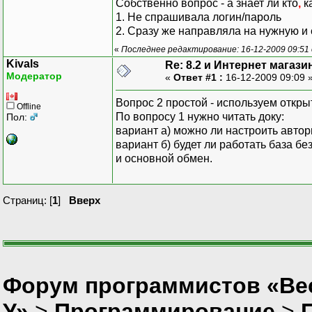
Собственно вопрос - а знает ли кто
,
ка
1. Не спрашивала логин/пароль
2. Сразу же направляла на нужную и
«
Последнее редактирование: 16-12-2009 09:51 
Kivals
Re: 8.2 и Интернет магази
Модератор
«
Ответ #1 :
16-12-2009 09:09 
Вопрос 2 простой - используем откр
Offline
По вопросу 1 нужно читать доку:
Пол:
вариант а) можно ли настроить авто
вариант б) будет ли работать база б
и основной обмен.
Страниц: [
1
]
Вверх
Форум программистов «Ве
У»
>
Программирование
>