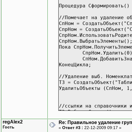
Процедура Сформировать()
//ссылки на справочники 
ТЗ.ВыбратьСтроки();
//Помечает на удаление о
Пока ТЗ.ПолучитьСтроку()
СпНом = СоздатьОбъект("С
СпрНом = СоздатьОбъект("
Объект = ТЗ.Полу
СпрНом.ИспользоватьРодит
ТипОбъекта = ТипЗначен
СпрНом.ВыбратьЭлементы()
ВидОбъекта = Объект.В
Пока СпрНом.ПолучитьЭлем
ВремОбъект = СоздатьОбъ
СпрНом.Удалить(0
Если ТипОбъекта = "Спр
СпНом.ДобавитьЗначени
Элем=ВремОбъект.Найт
КонецЦикла;
ВремОбъект.Удалить(0)
н1=н1+1;
//Удаление выб. Номенкла
СсылкиНа
ТЗ = СоздатьОбъект("Табл
ИначеЕсли ТипОбъекта =
УдалитьОбъекты (СпНом, 1
Докум=ВремОбъект.Най
ВремОбъект.Удалить
н1=н1+1;
//ссылки на справочники 
СсылкиНа
ТЗ.ВыбратьСтроки();
КонецЕсли;
Пока ТЗ.ПолучитьСтроку()
Сообщить(н1);
regAlex2
Re: Правильное удаление гру
КонецЦикла;
Гость
«
Ответ #3 :
22-12-2009 09:17 »
Объект = ТЗ.Пол