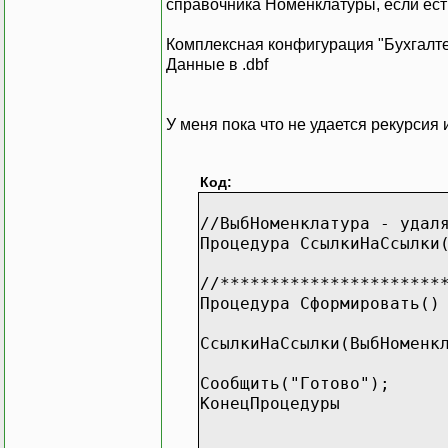
справочника Номенклатуры, если есть 
Комплексная конфигурация "Бухгалт
Данные в .dbf
У меня пока что не удается рекурсия 
Код:
//ВыбНоменклатура - удал
Процедура СсылкиНаСсылки
//**********************
Процедура Сформировать()
СсылкиНаСсылки(ВыбНоменк
Сообщить("Готово");
КонецПроцедуры