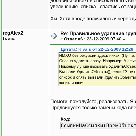
добавили объект в список и опять вы
увеличению" списка - спастись от за
Хм. Хотя вроде получилось и через 
regAlex2
Re: Правильное удаление гру
Гость
«
Ответ #6 :
23-12-2009 07:40 »
Цитата: Kivals от 22-12-2009 12:26
ИМХО без рекурсии здесь никак. (Ну т.е.
Опасно удалять сразу. Например: А ссыл
Помоему лучше вызывать УдалитьОбъекты(
Вызвали УдалитьОбъекты(), если ТЗ не п
список и опять вызвали УдалитьОбъекты(
зацикливания.
Помоги, пожалуйста, реализовать. Я 
Продвинулся только замены кода вве
Код:
СсылкиНаСсылки(ВремОбъек