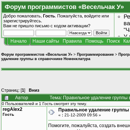
Форум программистов «Весельчак У»
Добро пожаловать,
Гость
. Пожалуйста,
войдите
или
Ре
зарегистрируйтесь
.
ва
Вам не пришло
письмо с кодом активации?
"Ч
У 
Начало
Наши сайты
Правила
Помощь
Поиск
Ка
от
зн
Форум программистов «Весельчак У»
>
Программирование
>
Прогр
удаление группы в справочнике Номенклатура
Страниц: [
1
]
Вниз
Автор
Тема: Правильное удаление группы 
0 Пользователей и 1 Гость смотрят эту тему.
regAlex2
Правильное удаление группы
Гость
«
:
21-12-2009 09:56 »
Помогите, пожалуйста, создать вне