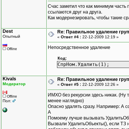
Сообщить("КонецО
Счас заметил что как минимум часть п
//Определяем какой объек
КонецПроцедуры
ссылаются друг на друга.
ТипОбъекта = ТипЗначен
Как модернезировать, чтобы такие ср
ВидОбъекта = Объект.В
ВремОбъект = СоздатьОбъ
Dest
Re: Правильное удаление гру
Опытный
«
Ответ #4 :
22-12-2009 12:19 »
//Помечаем на удаление
Если ТипОбъекта = "Спр
Непосредственное удаление
Элем=ВремОбъект.Найт
Offline
ВремОбъект.Удалить(0)
Код:
ИначеЕсли ТипОбъекта =
СпрНом.Удалить(1);
Докум=ВремОбъект.Най
ВремОбъект.Удалить
КонецЕсли;
Kivals
Re: Правильное удаление гру
Модератор
«
Ответ #5 :
22-12-2009 12:26 »
КонецЦикла;
ИМХО без рекурсии здесь никак. (Ну т
Offline
менее наглядно)
Пол:
Опасно удалять сразу. Например: А сс
Сообщить("Готово");
А
Помоему лучше вызывать УдалитьОбъек
КонецПроцедуры
Вызвали УдалитьОбъекты(), если ТЗ н