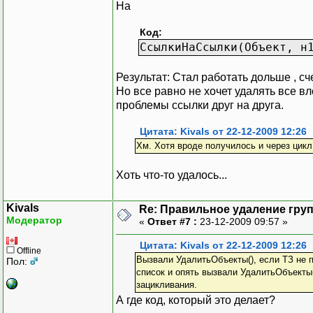
На
Код:
СсылкиНаСсылки(Объект, н
Результат: Стал работать дольше , сч
Но все равно не хочет удалять все вл
проблемы ссылки друг на друга.
Цитата: Kivals от 22-12-2009 12:26
Хм. Хотя вроде получилось и через цик
Хоть что-то удалось...
Kivals
Re: Правильное удаление гру
Модератор
«
Ответ #7 :
23-12-2009 09:57 »
Цитата: Kivals от 22-12-2009 12:26
Offline
Вызвали УдалитьОбъекты(), если ТЗ не п
Пол:
список и опять вызвали УдалитьОбъекты(
зацикливания.
А где код, который это делает?