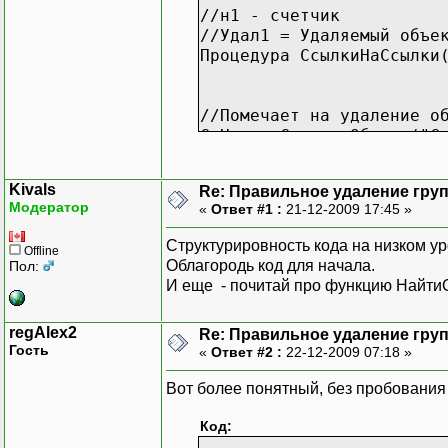
//н1 - счетчик
//Удал1 = Удаляемый объе
Процедура СсылкиНаСсылки
//Помечает на удаление о
СпНом = СоздатьОбъект("С
СпрНом = СоздатьОбъект("
Kivals
Re: Правильное удаление гру
СпрНом.ВыбратьЭлементы()
Модератор
«
Ответ #1 :
21-12-2009 17:45 »
Пока СпрНом.ПолучитьЭлем
Если СпрНом.Теку
Структурировность кода на низком ур
Offline
СпрНом.Удалить(0
Облагородь код для начала.
Пол:
СпНом.ДобавитьЗначение
И еще - почитай про функцию Найти
КонецЕсли;
КонецЦикла;
regAlex2
Re: Правильное удаление гру
Гость
«
Ответ #2 :
22-12-2009 07:18 »
//Удаление выб. Номенкла
ТЗ = СоздатьОбъект("Табл
Вот более понятный, без пробования 
УдалитьОбъекты (СпНом, 1
Код: