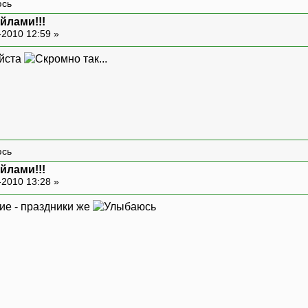
КонецРазговора,
йлами!!!
Потрачено
-2010 12:59 »
рачено:
квизиты:
уйста
НаименованиеУслуги,
ЦенаУслуги.
 я и прописываю код):
ытка
визиты:
Оператор.
йлами!!!
-2010 13:28 »
ерения:
Телефон,
ние - праздники же
Услуга.
урсы:
Потрачено.
орых мне надо перенести информацию в базу. С
 на части словом "Контракт" и пустыми строка
ока в этом перечне начинается с ",,"; Эту ин