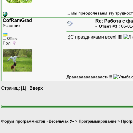
выглядит:
... мы преодолеваем эту труднос
___________________
CofRamGrad
Re: Работа с фа
Участник
«
Ответ #3 :
06-01
,,"Вхідні дзві
,,"Вхідні дзві
;)С праздниками всех!!!!!!
,,"Вхідні дзві
Offline
Пол:
,,"Вхідні дзві
,,"Вхідні дзві
,,"Вхідні дзві
,,"Вихідні дзвінки
,,"Вихідні дзвінки
,,"Вхідні дзві
Драаааааааааааасти!!!
,,"Вихідні дзві
Страниц: [
1
]
Вверх
___________________
то, что я заношу в 
___________________
Форум программистов «Весельчак У»
>
Программирование
>
Прогр
Контракт № 00000
Ціновий пакет: GSM 