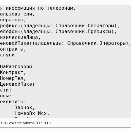
я информация по телефонам.
ользователи,
ераторы,
ефиксы(владельцы: Справочник.Операторы),
лефоны(владельцы: Справочник.Префиксы),
зическиеЛица,
новойПакет(владельцы: Справочник.Операторы)
нтракты,
луги.
НаРазговоры
Контракт,
мерТел,
новойПакет
сти:
овы:
квизиты:
Звонок,
НомерВх_Исх,
Тариф,
010 12:49 от Алексей1153++
»
ДатаВызова,
НачалоРазговора,