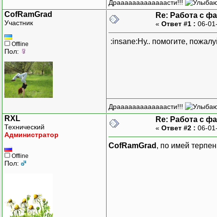
Драаааааааааааасти!!!
CofRamGrad
Re: Работа с фа
Участник
«
Ответ #1 :
06-01
Пот
Ре
:insane:Ну.. помогите, пожал
Offline
Пол:
Обработка(в которой
Файлик3_поп
Рек
Драаааааааааааасти!!!
Регистр накопления:
RXL
Re: Работа с фа
Разговоры:
Технический
«
Ответ #2 :
06-01
Администратор
Изм
CofRamGrad
, по имей терпе
Offline
Пол:
Рес
Есть 3 файла, с кот
Эти файлы разделены
звонков, каждая стр