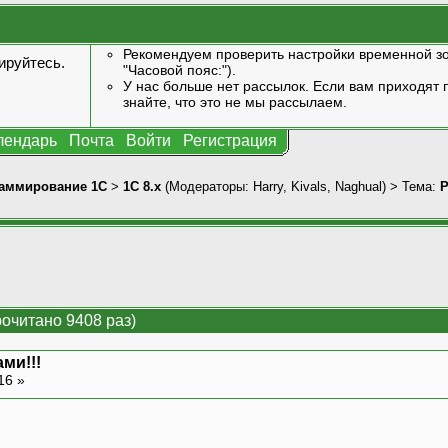
Рекомендуем проверить настройки временной зо
ируйтесь
.
"Часовой пояс:").
У нас больше нет рассылок. Если вам приходят п
знайте, что это не мы рассылаем.
лендарь
Почта
Войти
Регистрация
аммирование 1С
>
1С 8.x
(Модераторы:
Harry
,
Kivals
,
Naghual
) > Тема:
Р
рочитано 9408 раз)
ми!!!
16 »