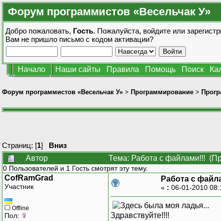
Форум программистов «Весельчак У»
Добро пожаловать,
Гость
. Пожалуйста,
войдите
или
зарегистр
Вам не пришло
письмо с кодом активации?
Начало
Наши сайты
Правила
Помощь
Поиск
Ка
Форум программистов «Весельчак У»
>
Программирование
>
Прогр
Страниц: [
1
]
Вниз
Автор
Тема: Работа с файлами!!! (П
0 Пользователей и 1 Гость смотрят эту тему.
CofRamGrad
Работа с файла
Участник
«
:
06-01-2010 08:
Offline
Здравствуйте!!!!
Пол: