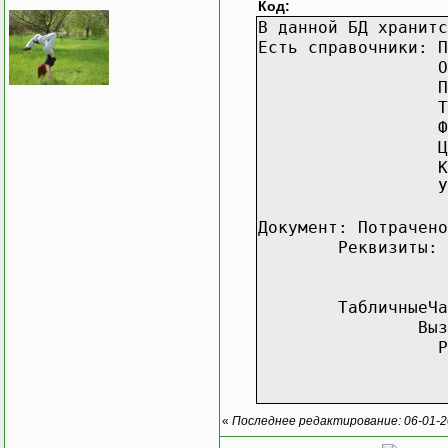
Код:
В данной БД хранитс
Есть справочники: П
Оп
Пр
Те
Фи
Це
Ко
Ус
Документ: Потрачено
Реквизиты: 
Но
Це
ТабличныеЧа
Выз
Ре
«
Последнее редактирование: 06-01-2