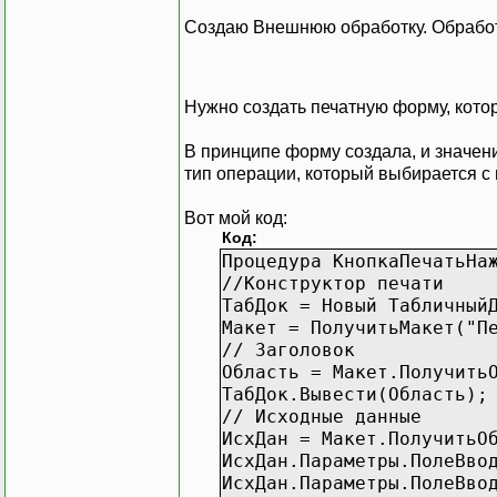
Создаю Внешнюю обработку. Обработ
Нужно создать печатную форму, котор
В принципе форму создала, и значен
тип операции, который выбирается 
Вот мой код:
Код:
Процедура КнопкаПечатьНа
//Конструктор печати
ТабДок = Новый Табличный
Макет = ПолучитьМакет("П
// Заголовок
Область = Макет.Получить
ТабДок.Вывести(Область);
// Исходные данные
ИсхДан = Макет.ПолучитьО
ИсхДан.Параметры.ПолеВво
ИсхДан.Параметры.ПолеВво