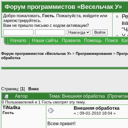
Форум программистов «Весельчак У»
Добро пожаловать,
Гость
. Пожалуйста,
войдите
или
Ре
зарегистрируйтесь
.
ва
Вам не пришло
письмо с кодом активации?
"Ч
У 
Начало
Наши сайты
Правила
Помощь
Поиск
Ка
от
зн
Форум программистов «Весельчак У»
>
Программирование
>
Прогр
обработка
Страниц: [
1
]
Вниз
Автор
Тема: Внешняя обработка (Прочитан
0 Пользователей и 1 Гость смотрят эту тему.
TiNa4ka
Внешняя обработка
Гость
«
:
09-01-2010 18:04 »
Всем привет!