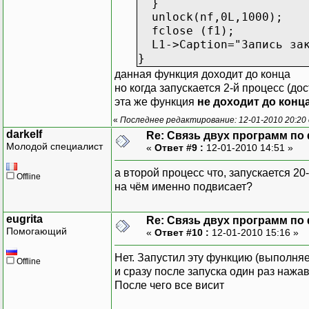
}
unlock(nf,0L,1000);
fclose (f1);
L1->Caption="Запись зак
}
данная функция доходит до конца
но когда запускается 2-й процесс (до
эта же функция
не доходит до конца
«
Последнее редактирование: 12-01-2010 20:20
darkelf
Re: Связь двух программ по
Молодой специалист
«
Ответ #9 :
12-01-2010 14:51 »
а второй процесс что, запускается 20-
Offline
на чём именно подвисает?
eugrita
Re: Связь двух программ по
Помогающий
«
Ответ #10 :
12-01-2010 15:16 »
Нет. Запустил эту функцию (выполняе
Offline
и сразу после запуска один раз нажа
После чего все висит