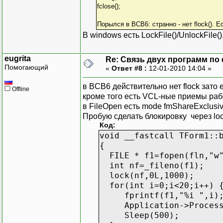
fclose();
Порылся в BCB6: странно - нет flock(). Есть
В windows есть LockFile()/UnlockFile(
eugrita
Re: Связь двух программ по
Помогающий
«
Ответ #8 :
12-01-2010 14:04 »
в BCB6 действительно нет flock зато ес
Offline
кроме того есть VCL-ные приемы рабо
в FileOpen есть mode fmShareExclusiv
Пробую сделать блокировку через loc
Код:
void __fastcall TForm1::
{
FILE * f1=fopen(fln,"w
int nf=_fileno(f1);
lock(nf,0L,1000);
for(int i=0;i<20;i++) 
fprintf(f1,"%i ",i)
Application->ProcessM
Sleep(500);