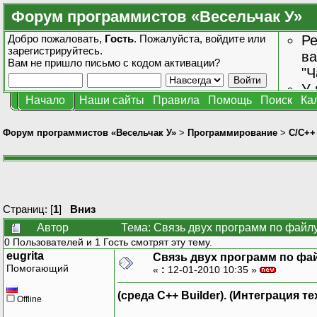
Форум программистов «Весельчак У»
Добро пожаловать,
Гость
. Пожалуйста,
войдите
или
Ре
зарегистрируйтесь
.
ва
Вам не пришло
письмо с кодом активации?
"Ч
У 
Начало
Наши сайты
Правила
Помощь
Поиск
Ка
от
зн
Форум программистов «Весельчак У»
>
Программирование
>
C/C++
Страниц: [
1
]
Вниз
Автор
Тема: Связь двух программ по файл
0 Пользователей и 1 Гость смотрят эту тему.
eugrita
Связь двух программ по фа
Помогающий
«
:
12-01-2010 10:35 »
(среда С++ Builder). (Интеграция 
Offline