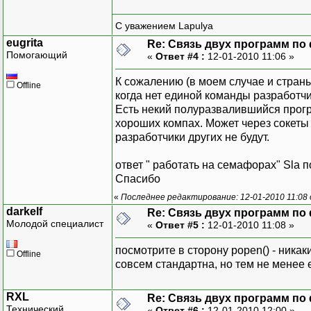
С уважением Lapulya
eugrita
Re: Связь двух программ по
Помогающий
«
Ответ #4 :
12-01-2010 11:06 »
К сожалению (в моем случае и страны
Offline
когда нет единой команды разработчи
Есть некий полуразвалившийся прогр
хороших компах. Может через сокеты 
разработчики других не будут.
ответ " работать на семафорах" Sla 
Спасибо
«
Последнее редактирование: 12-01-2010 11:08 о
darkelf
Re: Связь двух программ по
Молодой специалист
«
Ответ #5 :
12-01-2010 11:08 »
посмотрите в сторону popen() - ника
Offline
совсем стандартна, но тем не менее 
RXL
Re: Связь двух программ по
Технический
«
Ответ #6 :
12-01-2010 12:00 »