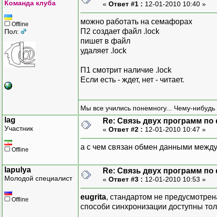
Команда клуба
«
Ответ #1 :
12-01-2010 10:40 »
можно работать на семафорах
Offline
П2 создает файл .lock
Пол:
пишет в файл
удаляет .lock
П1 смотрит наличие .lock
Если есть - ждет, нет - читает.
Мы все учились понемногу... Чему-нибудь 
lag
Re: Связь двух программ по
Участник
«
Ответ #2 :
12-01-2010 10:47 »
а с чем связан обмен данными межд
Offline
lapulya
Re: Связь двух программ по
Молодой специалист
«
Ответ #3 :
12-01-2010 10:53 »
eugrita
, стандартом не предусмотрен
Offline
способи синхронизации доступны толь