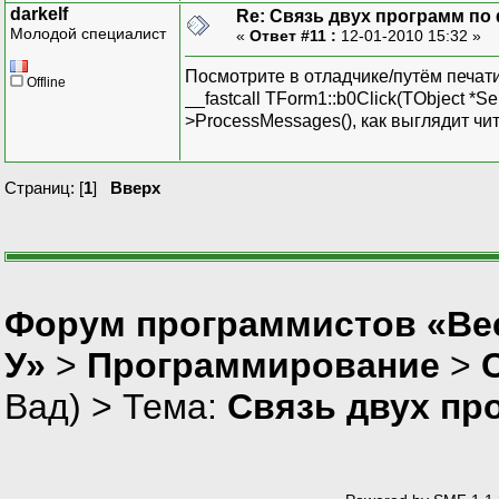
darkelf
Re: Связь двух программ по
Молодой специалист
«
Ответ #11 :
12-01-2010 15:32 »
Посмотрите в отладчике/путём печат
Offline
__fastcall TForm1::b0Click(TObject *S
>ProcessMessages(), как выглядит чи
Страниц: [
1
]
Вверх
Форум программистов «Ве
У»
>
Программирование
>
Вад
) > Тема:
Связь двух пр