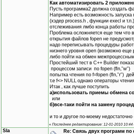
Как автоматизировать 2 приложен
Пусть программа2 должна создать фа
Например есть возможность запуска
(хэдер process.h , функции execl и т.
отслеживания лмбо конца работы про
Проблема осложняется еще тем что 
открытия файлов fopen не предусмот
надо переписывать процедуры работ
ниэнего уровня open (возможно еще
либо пойти на обмен межпроцессными
Простейший тест в С++ Builder пока
процессом записи по fopen (fln,"w")
попытка чтения по f=fopen (fln,"r") 
т.е f<> NULL однако операторы чтения
Итак , как лучше поступить
а)использовать приемы обмена 
или
б)все-таки пойти на замену проц
и то и другое по-моему недостаточн
«
Последнее редактирование: 12-01-2010 10:44 
Sla
Re: Связь двух программ по