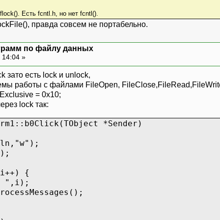
ck(). Есть fcntl.h, но нет fcntl().
ockFile(), правда совсем не портабельно.
ограмм по файлу данных
 14:04 »
 зато есть lock и unlock,
мы работы с файлами FileOpen, FileClose,FileRead,FileWrit
Exclusive = 0x10;
рез lock так:
rm1::b0Click(TObject *Sender)
ln,"w");
);
i++) {
",i);
cessMessages();