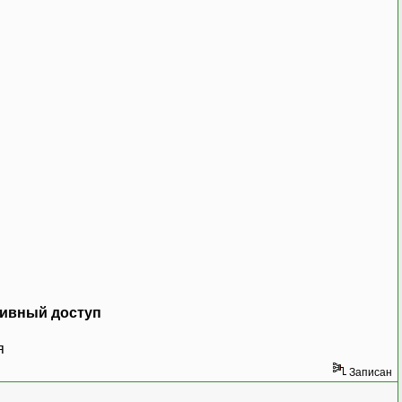
зивный доступ
я
Записан