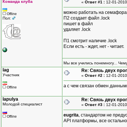
Команда клуба
«
Ответ #1 :
12-01-2010
можно работать на семафора
Offline
П2 создает файл .lock
Пол:
пишет в файл
удаляет .lock
П1 смотрит наличие .lock
Если есть - ждет, нет - читает.
Мы все учились понемногу... Чему
lag
Re: Связь двух пр
Участник
«
Ответ #2 :
12-01-2010
а с чем связан обмен данны
Offline
lapulya
Re: Связь двух пр
Молодой специалист
«
Ответ #3 :
12-01-2010
eugrita
, стандартом не преду
Offline
API платформы, все остальное