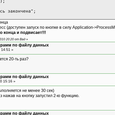
);
сь закончена";
онца
есс (доступен запуск по кнопке в силу Application->Process
о конца и подвисает!!!
010 20:20 от Вад
»
ограмм по файлу данных
 14:51 »
ется 20-ть раз?
ограмм по файлу данных
0 15:16 »
ыполняется не менее 30 сек)
аз нажав на кнопку запустил 2-ю функцию.
ограмм по файлу данных