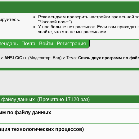
Рекомендуем проверить настройки временной зо
ируйтесь
.
"Часовой пояс:").
У нас больше нет рассылок. Если вам приходят п
знайте, что это не мы рассылаем.
лендарь
Почта
Войти
Регистрация
>
ANSI С/С++
(Модератор:
Вад
) > Тема:
Связь двух программ по фай
о файлу данных (Прочитано 17120 раз)
мм по файлу данных
грация технологических процессов)