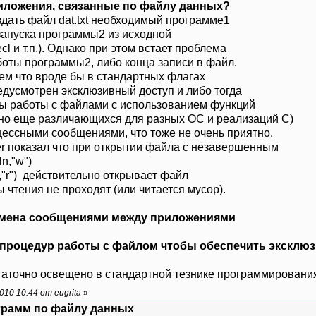
риложения, связанные по файлу данных?
дать файл dat.txt необходимый программе1
запуска программы2 из исходной
cl и т.п.). Однако при этом встает проблема
оты программы2, либо конца записи в файл.
ем что вроде бы в стандартных флагах
едусмотрен эксклюзивный доступ и либо тогда
ы работы с файлами с использованием функций
жно еще различающихся для разных ОС и реализаций С)
ессными сообщениями, что тоже не очень приятно.
er показал что при открытии файла c незавершенным
n,"w")
n,"r") действительно открывает файл
ы чтения не проходят (или читается мусор).
бмена сообщениями между приложениями
у процедур работы с файлом чтобы обеспечить эксклю
статочно освещено в стандартной тезнике программировани
10 10:44 от eugrita
»
ограмм по файлу данных