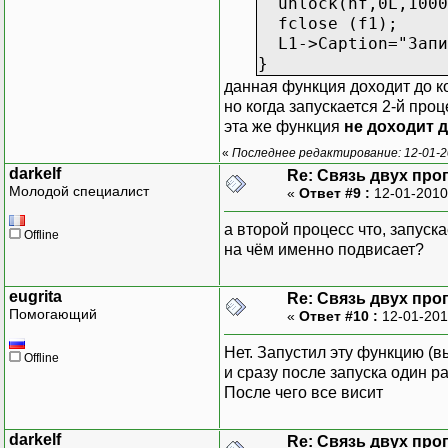
unlock(nf,0L,1000
fclose (f1);
L1->Caption="Запи
}
данная функция доходит до к
но когда запускается 2-й проц
эта же функция
не доходит д
«
Последнее редактирование: 12-01-2
darkelf
Re: Связь двух пр
Молодой специалист
«
Ответ #9 :
12-01-2010
а второй процесс что, запуска
Offline
на чём именно подвисает?
eugrita
Re: Связь двух пр
Помогающий
«
Ответ #10 :
12-01-201
Нет. Запустил эту функцию (в
Offline
и сразу после запуска один р
После чего все висит
darkelf
Re: Связь двух пр