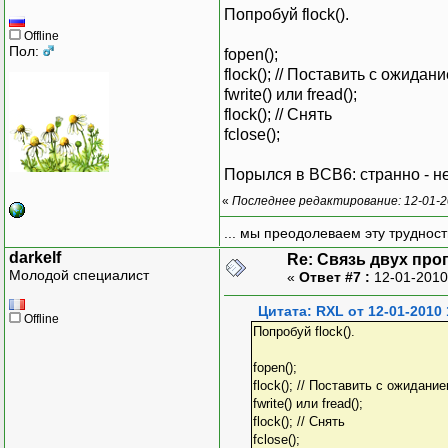
Попробуй flock().
Offline
Пол:
fopen();
flock(); // Поставить с ожидан
fwrite() или fread();
flock(); // Снять
fclose();
Порылся в BCB6: странно - нет fl
«
Последнее редактирование: 12-01-2
... мы преодолеваем эту труднос
darkelf
Re: Связь двух пр
Молодой специалист
«
Ответ #7 :
12-01-2010
Цитата: RXL от 12-01-2010 
Offline
Попробуй flock().
fopen();
flock(); // Поставить с ожидани
fwrite() или fread();
flock(); // Снять
fclose();