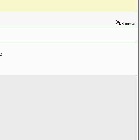
Записан
e