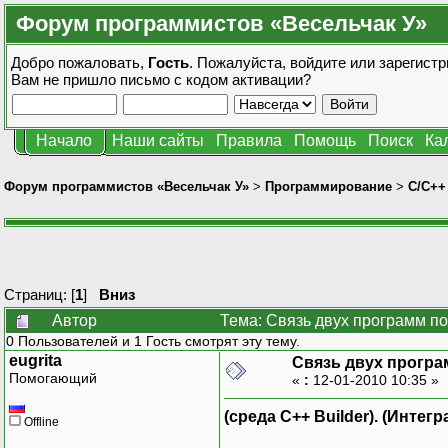
Форум программистов «Весельчак У»
Добро пожаловать,
Гость
. Пожалуйста,
войдите
или
зарегистр
Вам не пришло
письмо с кодом активации?
Начало
Наши сайты
Правила
Помощь
Поиск
Ка
Форум программистов «Весельчак У»
>
Программирование
>
C/C++
Страниц: [
1
]
Вниз
Автор
Тема: Связь двух программ п
0 Пользователей и 1 Гость смотрят эту тему.
eugrita
Связь двух програ
Помогающий
«
:
12-01-2010 10:35 »
(среда С++ Builder). (Инте
Offline