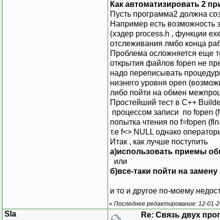
Как автоматизировать 2 п
Пусть программа2 должна соз
Например есть возможность 
(хэдер process.h , функции exe
отслеживания лмбо конца раб
Проблема осложняется еще т
открытия файлов fopen не пр
надо переписывать процедур
ниэнего уровня open (возмо
либо пойти на обмен межпроц
Простейший тест в С++ Build
процессом записи по fopen (fl
попытка чтения по f=fopen (fl
т.е f<> NULL однако оператор
Итак , как лучше поступить
а)использовать приемы о
или
б)все-таки пойти на замен
и то и другое по-моему недо
«
Последнее редактирование: 12-01-20
Sla
Re: Связь двух пр