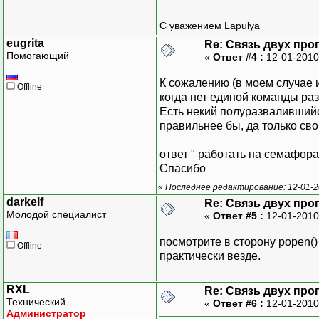
С уважением Lapulya
eugrita
Re: Связь двух пр
Помогающий
«
Ответ #4 :
12-01-2010
К сожалению (в моем случае и
Offline
когда нет единой команды ра
Есть некий полуразвалившийс
правильнее бы, да только сво
ответ " работать на семафор
Спасибо
«
Последнее редактирование: 12-01-20
darkelf
Re: Связь двух пр
Молодой специалист
«
Ответ #5 :
12-01-2010
посмотрите в сторону popen()
Offline
практически везде.
RXL
Re: Связь двух пр
Технический
«
Ответ #6 :
12-01-2010
Администратор