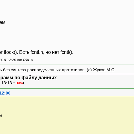
ием
ock(). Есть fcntl.h, но нет fcntl().
010 12:20 от RXL
»
ть без синтеза распределенных прототипов. (с) Жуков М.С.
ограмм по файлу данных
 13:13 »
12:00
ем