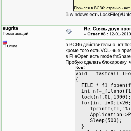
Порылся в BCB6: странно - нет flo
В windows есть LockFile()/Unl
eugrita
Re: Связь двух пр
Помогающий
«
Ответ #8 :
12-01-2010
в BCB6 действительно нет flock
Offline
кроме того есть VCL-ные прие
в FileOpen есть mode fmShare
Пробую сделать блокировку че
Код:
void __fastcall TFo
{
FILE * f1=fopen(f
int nf=_fileno(f1
lock(nf,0L,1000);
for(int i=0;i<20;
fprintf(f1,"%i 
Application->Pro
Sleep(500);
}