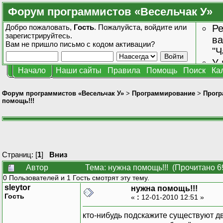
Форум программистов «Весельчак У»
Добро пожаловать,
Гость
. Пожалуйста,
войдите
или
Ре
зарегистрируйтесь
.
ва
Вам не пришло
письмо с кодом активации?
"Ч
У 
Начало
Наши сайты
Правила
Помощь
Поиск
Ка
от
зн
Форум программистов «Весельчак У»
>
Программирование
>
Прогр
помощь!!!
Страниц: [
1
]
Вниз
Автор
Тема: нужна помощь!!! (Прочитано 6
0 Пользователей и 1 Гость смотрят эту тему.
sleytor
нужна помощь!!!
Гость
«
:
12-01-2010 12:51 »
кто-нибудь подскажите существуют дв