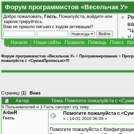
Форум программистов «Весельчак У»
Добро пожаловать,
Гость
. Пожалуйста,
войдите
или
Ре
зарегистрируйтесь
.
ва
Вам не пришло
письмо с кодом активации?
"Ч
У 
Начало
Наши сайты
Правила
Помощь
Поиск
Ка
от
зн
Форум программистов «Весельчак У»
>
Программирование
>
Прогр
пожалуйста с <СуммаПрописью>!!!
Страниц: [
1
]
Вниз
Автор
Тема: Помогите пожалуйста с <Сумм
0 Пользователей и 1 Гость смотрят эту тему.
ArbeR
Помогите пожалуйста с <Су
Гость
«
:
14-01-2010 06:09 »
Помогите пожалуйста с Конфигурацие 