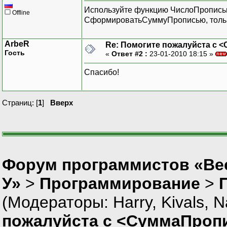
Используйте функцию ЧислоПрописью 
Offline
СформироватьСуммуПрописью, только 
ArbeR
Re: Помогите пожалуйста с 
Гость
«
Ответ #2 :
23-01-2010 18:15 »
Спасибо!
Страниц: [
1
]
Вверх
Форум программистов «Ве
У»
>
Программирование
>
(Модераторы:
Harry
,
Kivals
,
N
пожалуйста с <СуммаПропи