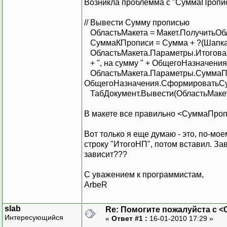
Возникла проблемма с "СуммаПропис
// Вывести Сумму прописью
ОбластьМакета = Макет.ПолучитьОб
СуммаКПрописи = Сумма + ?(Шапка
ОбластьМакета.Параметры.Итоговая
+ ", на сумму " + ОбщегоНазначен
ОбластьМакета.Параметры.СуммаП
ОбщегоНазначения.СформироватьСу
ТабДокумент.Вывести(ОбластьМакет
В макете все правильно <СуммаПропи
Вот только я еще думаю - это, по-мо
строку "ИтогоНП", потом вставил. З
зависит???
С уважением к программистам,
ArbeR
slab
Re: Помогите пожалуйста с 
Интересующийся
«
Ответ #1 :
16-01-2010 17:29 »