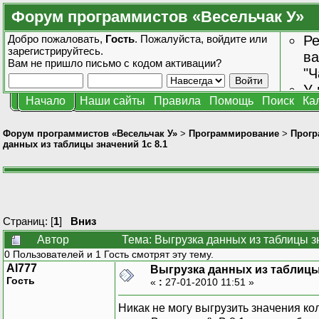
Форум программистов «Весельчак У»
Добро пожаловать,
Гость
. Пожалуйста,
войдите
или
Ре
зарегистрируйтесь
.
ва
Вам не пришло
письмо с кодом активации?
"Ч
У 
Начало
Наши сайты
Правила
Помощь
Поиск
Ка
от
зн
Форум программистов «Весельчак У»
>
Программирование
>
Прогр
данных из таблицы значений 1с 8.1
Страниц: [
1
]
Вниз
Автор
Тема: Выгрузка данных из таблицы з
0 Пользователей и 1 Гость смотрят эту тему.
Al777
Выгрузка данных из таблицы 
Гость
«
:
27-01-2010 11:51 »
Никак не могу выгрузить значения кол