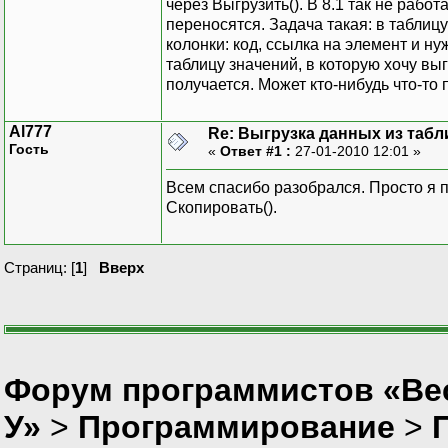
через Выгрузить(). В 8.1 так не работ
переносятся. Задача такая: в табли
колонки: код, ссылка на элемент и ну
таблицу значений, в которую хочу выг
получается. Может кто-нибудь что-то 
Al777
Re: Выгрузка данных из табл
Гость
«
Ответ #1 :
27-01-2010 12:01 »
Всем спасибо разобрался. Просто я п
Скопировать().
Страниц: [
1
]
Вверх
Форум программистов «Ве
У»
>
Программирование
>