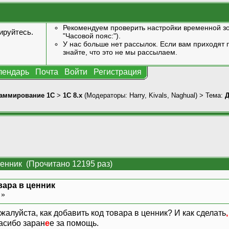
Рекомендуем проверить настройки временной зо
ируйтесь
.
"Часовой пояс:").
У нас больше нет рассылок. Если вам приходят п
знайте, что это не мы рассылаем.
лендарь
Почта
Войти
Регистрация
аммирование 1С
>
1С 8.x
(Модераторы:
Harry
,
Kivals
,
Naghual
) > Тема:
Д
ценник (Прочитано 12195 раз)
вара в ценник
 »
жалуйста, как добавить код товара в ценник? И как сделать
,
асибо заран
е
е за помощь.