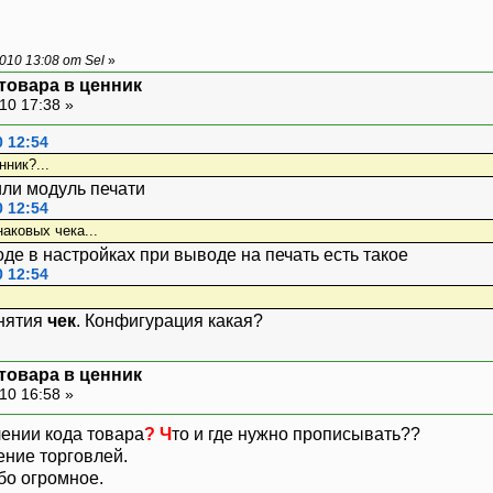
10 13:08 от Sel
»
 товара в ценник
10 17:38 »
0 12:54
нник?...
ли модуль печати
0 12:54
наковых чека...
оде в настройках при выводе на печать есть такое
0 12:54
онятия
чек
. Конфигурация какая?
 товара в ценник
10 16:58 »
ении кода товара
? Ч
то и где нужно прописывать??
ние торговлей.
бо огромное.