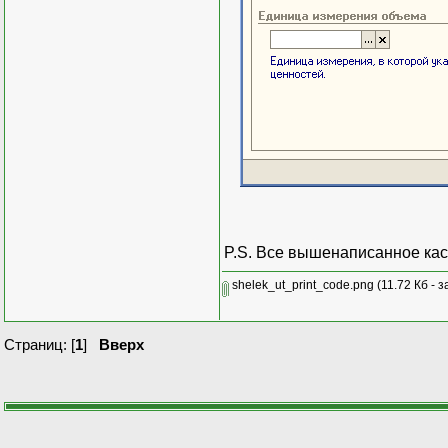
P.S. Все вышенаписанное кас
shelek_ut_print_code.png
(11.72 Кб - 
Страниц: [
1
]
Вверх