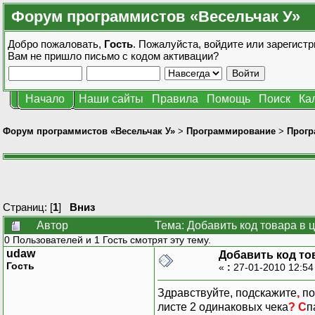
Форум программистов «Весельчак У»
Добро пожаловать,
Гость
. Пожалуйста,
войдите
или
зарегистр
Вам не пришло
письмо с кодом активации?
Начало
Наши сайты
Правила
Помощь
Поиск
Ка
Форум программистов «Весельчак У»
>
Программирование
>
Прогр
Страниц: [
1
]
Вниз
Автор
Тема: Добавить код товара в 
0 Пользователей и 1 Гость смотрят эту тему.
udaw
Добавить код то
Гость
«
:
27-01-2010 12:54
Здравствуйте, подскажите
,
по
листе 2 одинаковых чека
? С
п