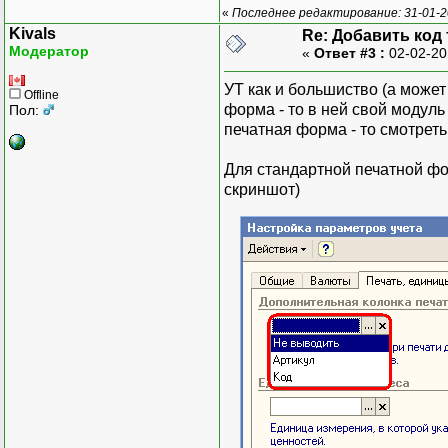
«
Последнее редактирование: 31-01-20
Kivals
Re: Добавить код
Модератор
«
Ответ #3 :
02-02-20
УТ как и большиство (а може
Offline
форма - то в ней свой модуль
Пол:
печатная форма - то смотрет
Для стандартной печатной ф
скриншот)