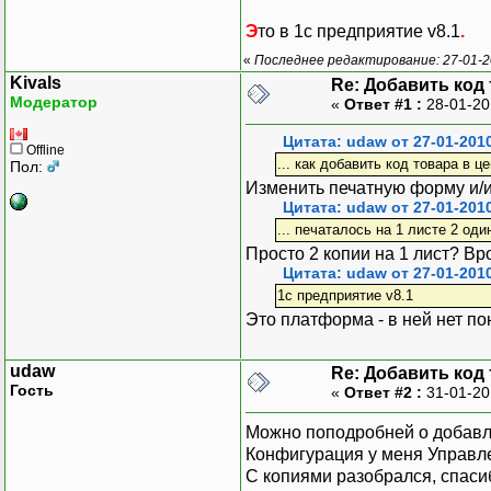
Э
то в 1с предприятие v8.1
.
«
Последнее редактирование: 27-01-20
Kivals
Re: Добавить код
Модератор
«
Ответ #1 :
28-01-20
Цитата: udaw от 27-01-201
Offline
... как добавить код товара в це
Пол:
Изменить печатную форму и/и
Цитата: udaw от 27-01-201
... печаталось на 1 листе 2 оди
Просто 2 копии на 1 лист? Вр
Цитата: udaw от 27-01-201
1с предприятие v8.1
Это платформа - в ней нет п
udaw
Re: Добавить код
Гость
«
Ответ #2 :
31-01-20
Можно поподробней о добавл
Конфигурация у меня Управле
С копиями разобрался, спаси