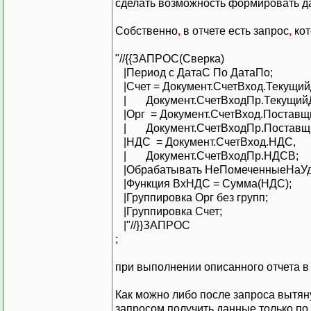
сделать возможность формировать да
Собственно
,
в отчете есть запрос
,
кот
"//{{ЗАПРОС(Сверка)
|Период с ДатаС По ДатаПо;
|Счет = Документ.СчетВход.Текущий
| Документ.СчетВходПр.ТекущийД
|Орг = Документ.СчетВход.Поставщ
| Документ.СчетВходПр.Поставщ
|НДС = Документ.СчетВход.НДС,
| Документ.СчетВходПр.НДСВ;
|Обрабатывать НеПомеченныеНаУд
|Функция ВхНДС = Сумма(НДС);
|Группировка Орг без групп;
|Группировка Счет;
|"//}}ЗАПРОС
;
при выполнении описанного отчета в
Как можно либо после запроса вытян
запросом получить данные только по