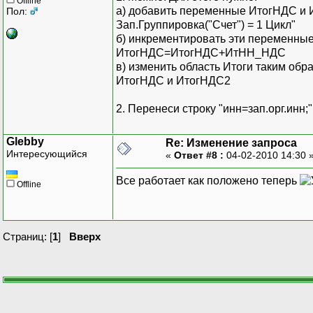
Offline
а) добавить переменные ИтогНДС и 
Пол:
Зап.Группировка("Счет") = 1 Цикл"
б) инкрементировать эти переменные 
ИтогНДС=ИтогНДС+ИтНН_НДС
в) изменить область Итоги таким об
ИтогНДС и ИтогНДС2
2. Перенеси строку "инн=зап.орг.инн;
КонецЦик
Glebby
Re: Изменение запроса
Таб.Выве
Интересующийся
«
Ответ #8 :
04-02-2010 14:30 
ИтогНДС2
ИтогНДС=
Все работает как положено теперь
Offline
КонецЦикла;
Страниц: [
1
]
Вверх