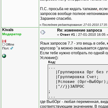
П.С. просьба не кидать тапками
,
если 
запросов вообще полное непонимани
Заранее спасибо.
«
Последнее редактирование: 27-01-2010 17:35 
Kivals
Re: изменение запроса
Модератор
«
Ответ #1 :
27-01-2010 16:05 
Язык запросов 7.7 - это вещь в себе,
Offline
кругозор "а можно оказывается сделат
Пол:
Если тебе нужно отобрать по одной о
Условие():
Код:
...
|Группировка Орг без г
|Группировка Счет;
|Условие (Орг=ВыбОрг)
|"//}}ЗАПРОС
;
...
где ВыбОрг - любая переменная, вид
соответствующим значением. В под