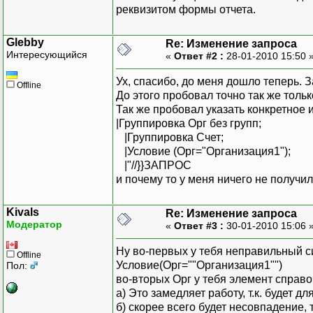
реквизитом формы отчета.
Glebby
Re: Изменение запроса
Интересующийся
«
Ответ #2 :
28-01-2010 15:50 
Ух, спасибо, до меня дошло теперь. 
Offline
До этого пробовал точно так же толь
Так же пробовал указать конкретное 
|Группировка Орг без групп;
|Группировка Счет;
|Условие (Орг="Организация1");
|"//}}ЗАПРОС
и почему то у меня ничего не получил
Kivals
Re: Изменение запроса
Модератор
«
Ответ #3 :
30-01-2010 15:06 
Ну во-первых у тебя неправильный си
Offline
Условие(Орг=""Организация1"")
Пол:
во-вторых Орг у тебя элемент справо
а) Это замедляет работу, т.к. будет 
б) скорее всего будет несовпадение,