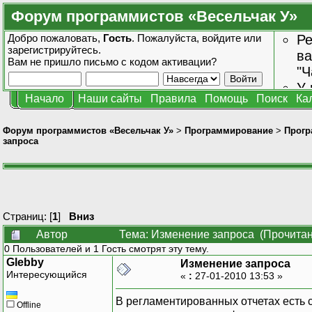
Форум программистов «Весельчак У»
Добро пожаловать,
Гость
. Пожалуйста,
войдите
или
Ре
зарегистрируйтесь
.
ва
Вам не пришло
письмо с кодом активации?
"Ч
У 
Начало
Наши сайты
Правила
Помощь
Поиск
Ка
от
зн
Форум программистов «Весельчак У»
>
Программирование
>
Прогр
запроса
Страниц: [
1
]
Вниз
Автор
Тема: Изменение запроса (Прочитан
0 Пользователей и 1 Гость смотрят эту тему.
Glebby
Изменение запроса
Интересующийся
«
:
27-01-2010 13:53 »
В регламентированных отчетах есть 
Offline