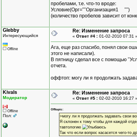
пробелами, т.е. что-то вроде:
Условие(Орг=""Организация1 "")
(количество пробелов зависит от кон
Glebby
Re: Изменение запроса
Интересующийся
«
Ответ #4 :
01-02-2010 07:31 
Ага, еще раз спасибо, понял свои оши
Offline
этого не написали).
В пятницу сделал все с помощью "Ус
отчета.
оффтоп: могу ли я продолжать задава
Kivals
Re: Изменение запроса
Модератор
«
Ответ #5 :
02-02-2010 16:27 
Offtopic:
Offline
Пол:
>могу ли я продолжать задавать свои во
Я склонен к тому чтобы для каждой отде
тавтологию
Так что если вопрос касасется чего-то д