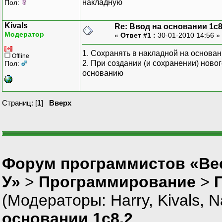
накладную
Пол:
Kivals
Re: Ввод на основании 1с8
Модератор
«
Ответ #1 :
30-01-2010 14:56 »
1. Сохранять в накладной на основа
Offline
2. При создании (и сохранении) ново
Пол:
основанию
Страниц: [
1
]
Вверх
Форум программистов «Ве
У»
>
Программирование
>
(Модераторы:
Harry
,
Kivals
,
N
основании 1с8.2