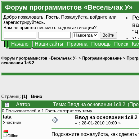
Форум программистов «Весельчак У»
Добро пожаловать,
Гость
. Пожалуйста,
войдите
или
Ре
зарегистрируйтесь
.
ва
Вам не пришло
письмо с кодом активации?
"Ч
У 
Начало
Наши сайты
Правила
Помощь
Поиск
Ка
от
зн
Форум программистов «Весельчак У»
>
Программирование
>
Прогр
основании 1с8.2
Страниц: [
1
]
Вниз
Автор
Тема: Ввод на основании 1с8.2 (Про
0 Пользователей и 1 Гость смотрят эту тему.
tata
Ввод на основании 1с8.2
Участник
«
:
28-01-2010 10:00 »
Подскажите пожалуйста, как сделать 
Offline