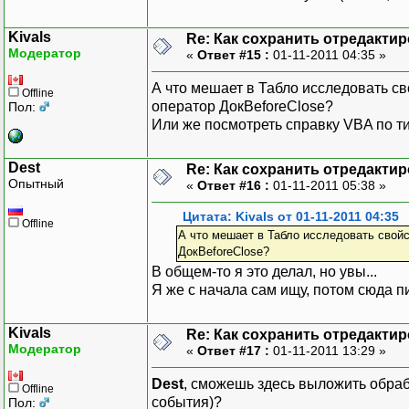
Kivals
Re: Как сохранить отредакти
Модератор
«
Ответ #15 :
01-11-2011 04:35 »
А что мешает в Табло исследовать с
Offline
оператор ДокBeforeClose?
Пол:
Или же посмотреть справку VBA по ти
Dest
Re: Как сохранить отредакти
Опытный
«
Ответ #16 :
01-11-2011 05:38 »
Цитата: Kivals от 01-11-2011 04:35
Offline
А что мешает в Табло исследовать свойс
ДокBeforeClose?
В общем-то я это делал, но увы...
Я же с начала сам ищу, потом сюда п
Kivals
Re: Как сохранить отредакти
Модератор
«
Ответ #17 :
01-11-2011 13:29 »
Dest
, сможешь здесь выложить обрабо
Offline
события)?
Пол: