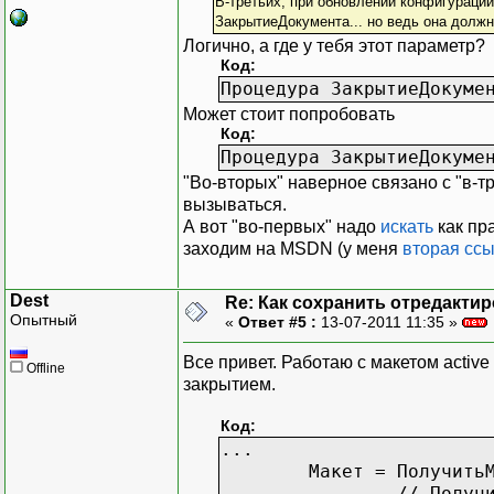
В-третьих, при обновлении конфигурации
ЗакрытиеДокумента... но ведь она должн
Логично, а где у тебя этот параметр?
Код:
Процедура ЗакрытиеДокуме
Может стоит попробовать
Код:
Процедура ЗакрытиеДокуме
"Во-вторых" наверное связано с "в-тр
вызываться.
А вот "во-первых" надо
искать
как пр
заходим на MSDN (у меня
вторая сс
Dest
Re: Как сохранить отредакти
Опытный
«
Ответ #5 :
13-07-2011 11:35 »
Все привет. Работаю с макетом activ
Offline
закрытием.
Код:
...
Макет = Получить
// Получ