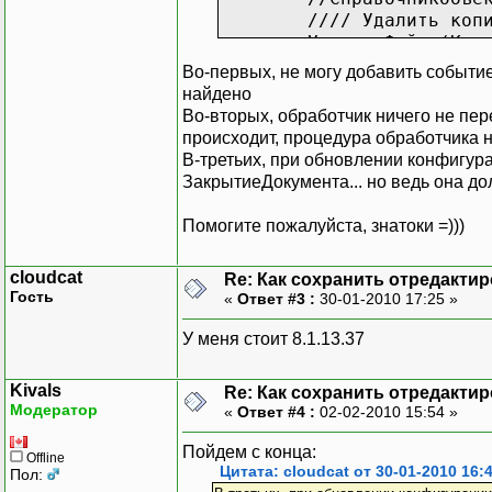
//// Удалить коп
УдалитьФайлы(Коп
// Сохранить имя
Во-первых, не могу добавить событие
ВременныйФайл = 
найдено
КонецПроцедуры
Во-вторых, обработчик ничего не пер
происходит, процедура обработчика н
В-третьих, при обновлении конфигура
ЗакрытиеДокумента... но ведь она до
Помогите пожалуйста, знатоки =)))
cloudcat
Re: Как сохранить отредакти
Гость
«
Ответ #3 :
30-01-2010 17:25 »
У меня стоит 8.1.13.37
Kivals
Re: Как сохранить отредакти
Модератор
«
Ответ #4 :
02-02-2010 15:54 »
Пойдем с конца:
Offline
Цитата: cloudcat от 30-01-2010 16:
Пол: