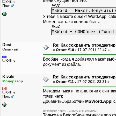
Меня смущает вот это:
Offline
Код:
Пол:
MSWord = Макет.Получить(
У тебя в макете объект Word.Applicat
Может все-таки должно быть:
Код:
MSWord = COMОбъект("Word
Dest
Re: Как сохранить отредакти
Опытный
«
Ответ #10 :
17-07-2011 22:47 »
Вообще, когда я добавлял макет выби
Offline
документ из файла.
Kivals
Re: Как сохранить отредакти
Модератор
«
Ответ #11 :
17-07-2011 23:31 »
Методом тыка и по аналогии с синта
Offline
точки нет):
Пол:
ДобавитьОбработчик
MSWord.Applic
Добавлено через 1 минуту и 43 секунды:
Только на BeforeSave ругнулся про к