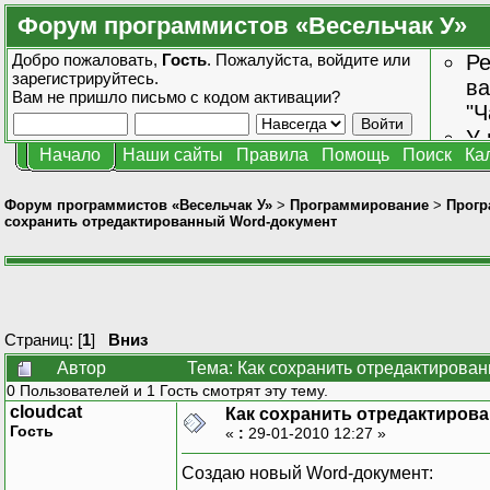
Форум программистов «Весельчак У»
Добро пожаловать,
Гость
. Пожалуйста,
войдите
или
Ре
зарегистрируйтесь
.
ва
Вам не пришло
письмо с кодом активации?
"Ч
У 
Начало
Наши сайты
Правила
Помощь
Поиск
Ка
от
зн
Форум программистов «Весельчак У»
>
Программирование
>
Прогр
сохранить отредактированный Word-документ
Страниц: [
1
]
Вниз
Автор
Тема: Как сохранить отредактирова
0 Пользователей и 1 Гость смотрят эту тему.
cloudcat
Как сохранить отредактиров
Гость
«
:
29-01-2010 12:27 »
Создаю новый Word-документ: