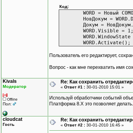
Код:
WORD = Новый COM
НовДокум = WORD.
Докум = НовДокум
WORD.Visible = 1
WORD.WindowState
WORD.Activate();
Пользователь его редактирует, сохран
Вопрос - как мне перехватить имя с
Kivals
Re: Как сохранить отредакти
Модератор
«
Ответ #1 :
30-01-2010 15:01 »
Используй обработчики событий объ
Offline
Платформа 8.Х это позволяет делать.
Пол:
cloudcat
Re: Как сохранить отредакти
Гость
«
Ответ #2 :
30-01-2010 16:45 »