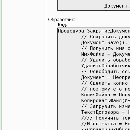
Документ
Документ
Иначе
Обработчик:
Предупре
Код:
КонецЕсли;
Процедура ЗакрытиеДокуме
КонецПроцедуры
// Сохранить док
Документ.Save();
// Получить имя 
ИмяФайла = Докум
// Удалить обраб
УдалитьОбработчи
// Освободить сс
Документ = Неопр
// Сделать копию
// поэтому его н
КопияФайла = Пол
КопироватьФайл(И
// Загрузить изм
ТекстДоговора = 
//// Получить те
//ИзвлТекста = Н
//СправочникОбъе