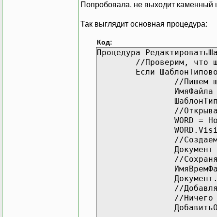
Попробовала, не выходит каменный ц
Так выглядит основная процедура:
Код:
Процедура РедактироватьШ
//Проверим, что 
Если ШаблонТипов
//Пишем 
ИмяФайла
ШаблонТи
//Открыв
WORD = Н
WORD.Vis
//Создае
Документ
//Сохран
ИмяВремФ
Документ
//Добавл
//Ничего
Добавить