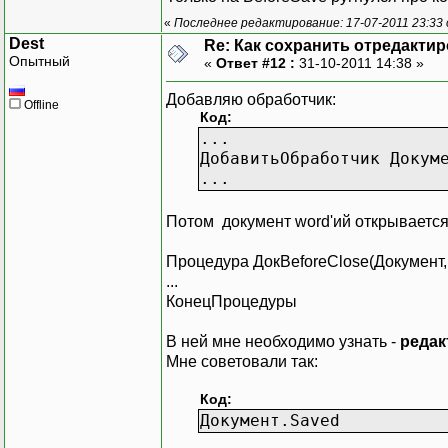
«
Последнее редактирование: 17-07-2011 23:33 
Dest
Re: Как сохранить отредакти
Опытный
«
Ответ #12 :
31-10-2011 14:38 »
Добавляю обработчик:
Offline
Код:
...
ДобавитьОбработчик Докум
...
Потом документ word'ий открывается
Процедура ДокBeforeClose(Документ,
...
КонецПроцедуры
В ней мне необходимо узнать -
редак
Мне советовали так:
Код:
Документ.Saved