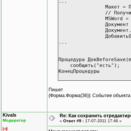
...
Макет = Получить
// Получ
MSWord =
Документ
Документ
ДобавитьОбработчик
...
Процедура ДокBeforeSave(
сообщить("есть");
КонецПроцедуры
Пишет
{Форма.Форма(36)}: Событие объекта
Kivals
Re: Как сохранить отредакти
Модератор
«
Ответ #9 :
17-07-2011 17:46 »