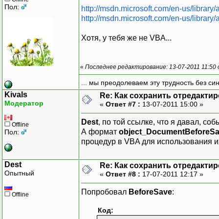
Пол:
http://msdn.microsoft.com/en-us/libra
http://msdn.microsoft.com/en-us/libra
Хотя, у тебя же не VBA...
«
Последнее редактирование: 13-07-2011 11:50
... мы преодолеваем эту трудность без си
Kivals
Re: Как сохранить отредакти
Модератор
«
Ответ #7 :
13-07-2011 15:00 »
Dest
, по той ссылке, что я давал, с
Offline
А формат
object_DocumentBeforeS
Пол:
процедур в VBA для использования и
Dest
Re: Как сохранить отредакти
Опытный
«
Ответ #8 :
17-07-2011 12:17 »
Попробовал
BeforeSave
:
Offline
Код: