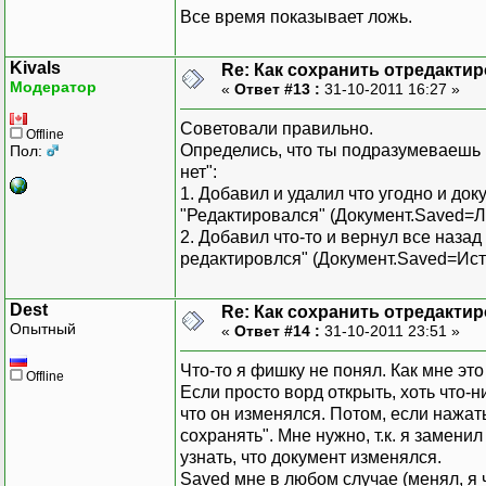
Все время показывает ложь.
Kivals
Re: Как сохранить отредакти
Модератор
«
Ответ #13 :
31-10-2011 16:27 »
Советовали правильно.
Offline
Определись, что ты подразумеваешь 
Пол:
нет":
1. Добавил и удалил что угодно и док
"Редактировался" (Документ.Saved=Л
2. Добавил что-то и вернул все назад
редактировлся" (Документ.Saved=Ист
Dest
Re: Как сохранить отредакти
Опытный
«
Ответ #14 :
31-10-2011 23:51 »
Что-то я фишку не понял. Как мне эт
Offline
Если просто ворд открыть, хоть что-н
что он изменялся. Потом, если нажать
сохранять". Мне нужно, т.к. я заменил
узнать, что документ изменялся.
Saved мне в любом случае (менял, я 