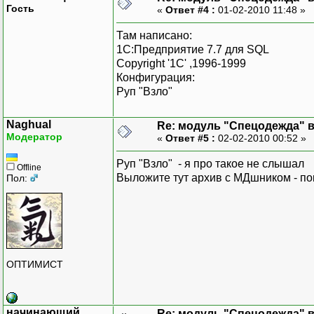
Гость
«
Ответ #4 :
01-02-2010 11:48 »
Там написано:
1С:Предприятие 7.7 для SQL (7
Copyright '1C' ,1996-1999
Конфигурация:
Руп "Взло"
Naghual
Re: модуль "Спецодежда" в 
Модератор
«
Ответ #5 :
02-02-2010 00:52 »
Руп "Взло" - я про такое не слышал
Offline
Выложите тут архив с МДшником - пок
Пол:
ОПТИМИСТ
начинающий
Re: модуль "Спецодежда" в 