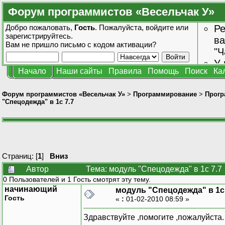
Форум программистов «Весельчак У»
Добро пожаловать,
Гость
. Пожалуйста,
войдите
или
Ре
зарегистрируйтесь
.
ва
Вам не пришло
письмо с кодом активации?
"Ч
У 
Начало
Наши сайты
Правила
Помощь
Поиск
Ка
от
зн
Форум программистов «Весельчак У»
>
Программирование
>
Прогр
"Спецодежда" в 1с 7.7
Страниц: [
1
]
Вниз
Автор
Тема: модуль "Спецодежда" в 1с 7.7
0 Пользователей и 1 Гость смотрят эту тему.
начинающий
модуль "Спецодежда" в 1с 
Гость
«
:
01-02-2010 08:59 »
Здравствуйте ,помогите ,пожалуйста.