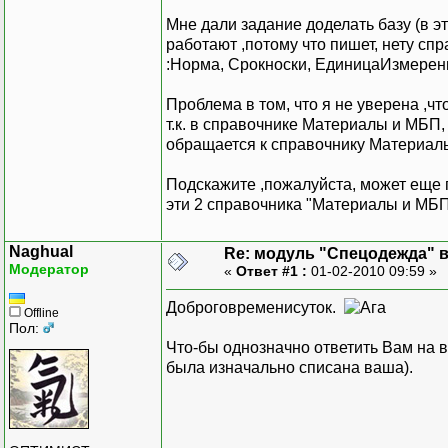
Мне дали задание доделать базу (в э
работают ,потому что пишет, нету сп
:Норма, Срокноски, ЕдиницаИзмерен
Проблема в том, что я не уверена ,чт
т.к. в справочнике Материалы и МБП,
обращается к справочнику Материал
Подскажите ,пожалуйста, может еще г
эти 2 справочника "Материалы и МБП
Naghual
Re: модуль "Спецодежда" в 
Модератор
«
Ответ #1 :
01-02-2010 09:59 »
Доброговременисуток.
Offline
Пол:
Что-бы однозначно ответить Вам на в
была изначально списана ваша).