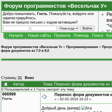
Форум программистов «Весельчак У»
Добро пожаловать,
Гость
. Пожалуйста,
войдите
или
Ре
зарегистрируйтесь
.
ва
Вам не пришло
письмо с кодом активации?
"Ч
У 
Начало
Наши сайты
Правила
Помощь
Поиск
Ка
от
зн
Форум программистов «Весельчак У»
>
Программирование
>
Прогр
форм документов из 7,0 в 8,0
Страниц: [
1
]
Вниз
Автор
Тема: Перенос форм документов из 7
0 Пользователей и 1 Гость смотрят эту тему.
666999
Перенос форм документов из
Гость
«
:
02-02-2010 16:23 »
Добрый день (вечер)