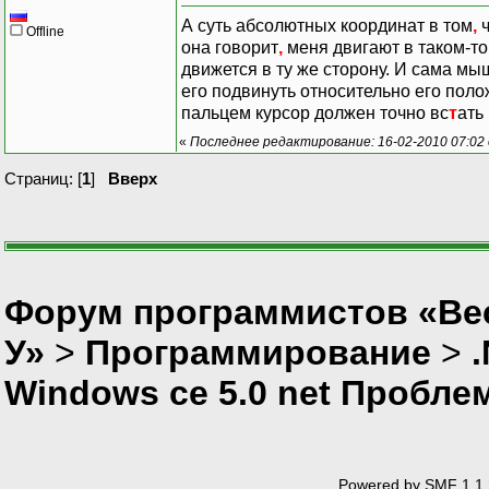
А суть абсолютных координат в том
,
ч
Offline
она говорит
,
меня двигают в таком-то
движется в ту же сторону. И сама м
его подвинуть относительно его полож
пальцем курсор должен точно вс
т
ать
«
Последнее редактирование: 16-02-2010 07:02 
Страниц: [
1
]
Вверх
Форум программистов «Ве
У»
>
Программирование
>
Windows ce 5.0 net Пробл
Powered by SMF 1.1.