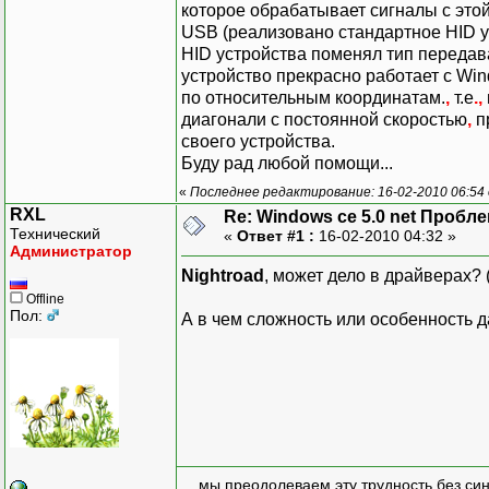
которое обрабатывает сигналы с это
USB (реализовано стандартное HID 
HID устройства поменял тип переда
устройство прекрасно работает с Wind
по относительным координатам.
,
т.е
.,
диагонали с постоянной скоростью
,
п
своего устройства.
Буду рад любой помощи...
«
Последнее редактирование: 16-02-2010 06:54 
RXL
Re: Windows ce 5.0 net Проб
Технический
«
Ответ #1 :
16-02-2010 04:32 »
Администратор
Nightroad
, может дело в драйверах?
Offline
Пол:
А в чем сложность или особенность
... мы преодолеваем эту трудность без си