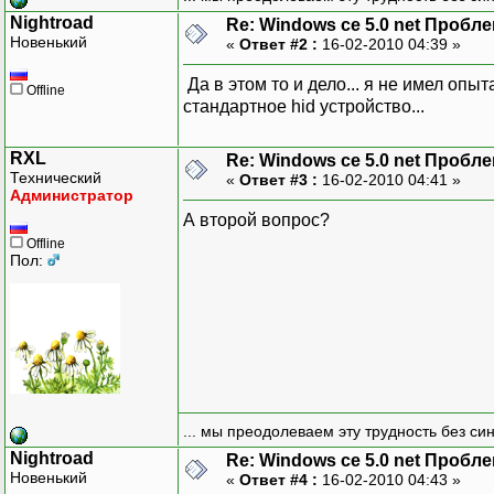
Nightroad
Re: Windows ce 5.0 net Проб
Новенький
«
Ответ #2 :
16-02-2010 04:39 »
Да в этом то и дело... я не имел опы
Offline
стандартное hid устройство...
RXL
Re: Windows ce 5.0 net Проб
Технический
«
Ответ #3 :
16-02-2010 04:41 »
Администратор
А второй вопрос?
Offline
Пол:
... мы преодолеваем эту трудность без си
Nightroad
Re: Windows ce 5.0 net Проб
Новенький
«
Ответ #4 :
16-02-2010 04:43 »