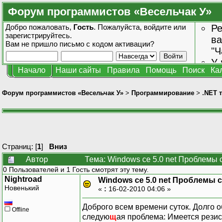
Форум программистов «Весельчак У»
Добро пожаловать,
Гость
. Пожалуйста,
войдите
или
Ре
зарегистрируйтесь
.
ва
Вам не пришло
письмо с кодом активации?
"Ч
У 
Начало
Наши сайты
Правила
Помощь
Поиск
Ка
от
зн
Форум программистов «Весельчак У»
>
Программирование
>
.NET 
Страниц: [
1
]
Вниз
Автор
Тема: Windows ce 5.0 net Проблемы 
0 Пользователей и 1 Гость смотрят эту тему.
Nightroad
Windows ce 5.0 net Проблемы 
Новенький
«
:
16-02-2010 04:06 »
Доброго всем времени суток. Долго о
Offline
следую
щ
ая проблема: Имеется резис