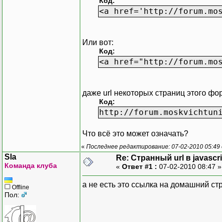
Код:
<a href='http://forum.mo
Или вот:
Код:
<a href="http://forum.mo
даже url некоторых страниц этого фор
Код:
http://forum.moskvichtun
Что всё это может означать?
«
Последнее редактирование: 07-02-2010 05:49
Sla
Re: Странный url в javascri
Команда клуба
«
Ответ #1 :
07-02-2010 08:47 
а не есть это ссылка на домашний с
Offline
Пол: