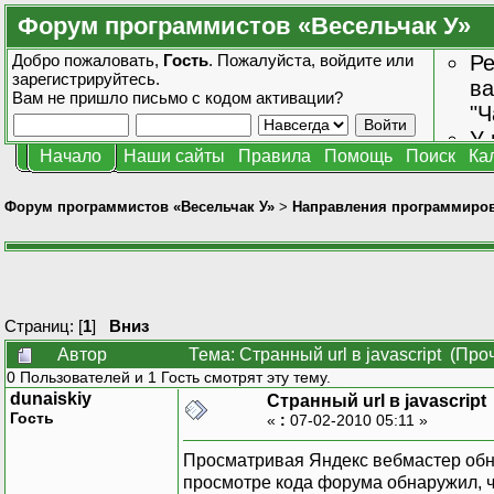
Форум программистов «Весельчак У»
Добро пожаловать,
Гость
. Пожалуйста,
войдите
или
Ре
зарегистрируйтесь
.
ва
Вам не пришло
письмо с кодом активации?
"Ч
У 
Начало
Наши сайты
Правила
Помощь
Поиск
Ка
от
зн
Форум программистов «Весельчак У»
>
Направления программиро
Страниц: [
1
]
Вниз
Автор
Тема: Странный url в javascript (Про
0 Пользователей и 1 Гость смотрят эту тему.
dunaiskiy
Странный url в javascript
Гость
«
:
07-02-2010 05:11 »
Просматривая Яндекс вебмастер обн
просмотре кода форума обнаружил, что