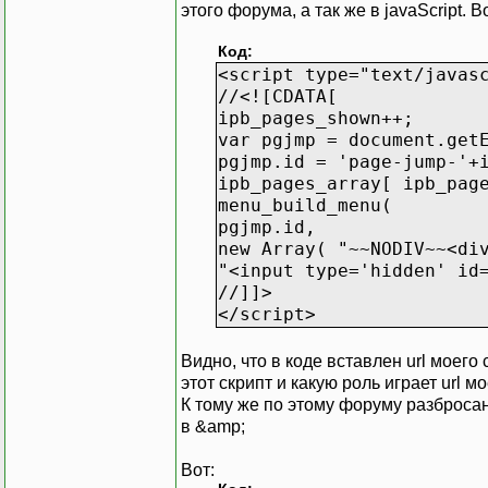
этого форума, а так же в javaScript. 
Код:
<script type="text/javas
//<![CDATA[
ipb_pages_shown++;
var pgjmp = document.get
pgjmp.id = 'page-jump-'+
ipb_pages_array[ ipb_pag
menu_build_menu(
pgjmp.id,
new Array( "~~NODIV~~<di
"<input type='hidden' id
//]]>
</script>
Видно, что в коде вставлен url моего 
этот скрипт и какую роль играет url м
К тому же по этому форуму разбросан
в &amp;
Вот: