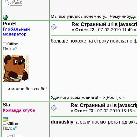
Мы все учились понемногу... Чему-нибудь 
PooH
Re: Странный url в javascri
Глобальный
«
Ответ #2 :
07-02-2010 11:49 
модератор
больше похоже на строку поиска по фо
Offline
Пол:
... и можно без хлеба!
Удачного всем кодинга! -=x[PooH]x=-
Sla
Re: Странный url в javascri
Команда клуба
«
Ответ #3 :
07-02-2010 13:15 »
dunaiskiy
, а если посмотреть под акк
Offline
Пол: