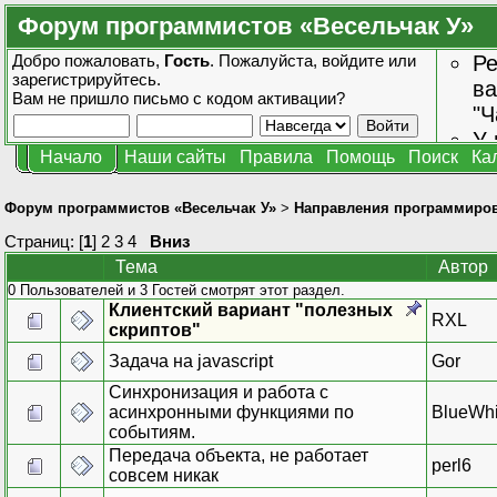
Форум программистов «Весельчак У»
Добро пожаловать,
Гость
. Пожалуйста,
войдите
или
Ре
зарегистрируйтесь
.
ва
Вам не пришло
письмо с кодом активации?
"Ч
У 
Начало
Наши сайты
Правила
Помощь
Поиск
Ка
от
зн
Форум программистов «Весельчак У»
>
Направления программиро
Страниц: [
1
]
2
3
4
Вниз
Тема
Автор
0 Пользователей и 3 Гостей смотрят этот раздел.
Клиентский вариант "полезных
RXL
скриптов"
Задача на javascript
Gor
Синхронизация и работа с
асинхронными функциями по
BlueWhi
событиям.
Передача объекта, не работает
perl6
совсем никак