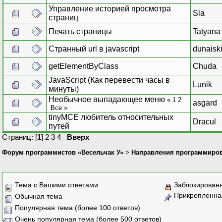
Управление историей просмотра
Sla
страниц
Печать страницы
Tatyana
Странный url в javascript
dunaisk
getElementByClass
Chuda
JavaScript (Как перевести часы в
Lunik
минуты)
Необычное выпадающее меню
«
1
2
asgard
Все
»
tinyMCE любитель относительных
Dracul
путей
Страниц: [
1
]
2
3
4
Вверх
Форум программистов «Весельчак У»
>
Направления программиро
Тема с Вашими ответами
Заблокирован
Прикрепленна
Обычная тема
Популярная тема (более 100 ответов)
Очень популярная тема (более 500 ответов)