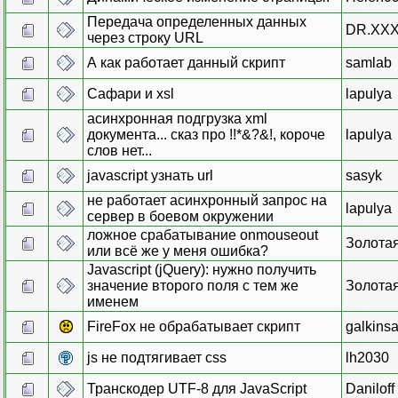
Передача определенных данных
DR.XX
через строку URL
А как работает данный скрипт
samlab
Сафари и xsl
lapulya
асинхронная подгрузка xml
документа... сказ про !!*&?&!, короче
lapulya
слов нет...
javascript узнать url
sasyk
не работает асинхронный запрос на
lapulya
сервер в боевом окружении
ложное срабатывание onmouseout
Золота
или всё же у меня ошибка?
Javascript (jQuery): нужно получить
значение второго поля с тем же
Золота
именем
FireFox не обрабатывает скрипт
galkins
js не подтягивает css
lh2030
Транскодер UTF-8 для JavaScript
Daniloff