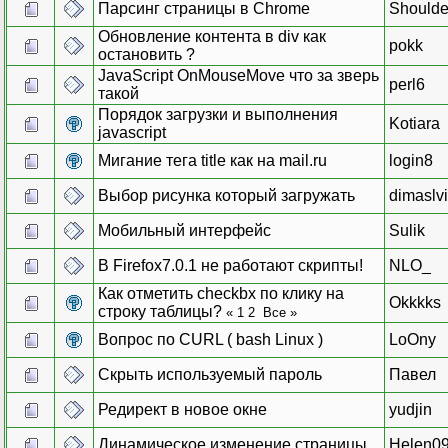
Парсинг страницы в Chrome
Shoulde
Обновление контента в div как
pokk
остановить ?
JavaScript OnMouseMove что за зверь
perl6
такой
Порядок загрузки и выполнения
Kotiara
javascript
Мигание тега title как на mail.ru
login8
Выбор рисунка который загружать
dimaslv
Мобильный интерфейс
Sulik
В Firefox7.0.1 не работают скрипты!
NLO_
Как отметить checkbx по клику на
Okkkks
строку таблицы?
«
1
2
Все
»
Вопрос по CURL ( bash Linux )
LoOny
Скрыть используемый пароль
Павел
Редирект в новое окне
yudjin
Динамическое изменение страницы.
Helen0