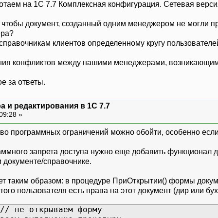
ботаем на 1С 7.7 Комплексная конфигурация. Сетевая верси
к, чтобы документ, созданный одним менеджером не могли п
ера?
 справочникам клиентов определенному кругу пользователей
ания конфликтов между нашими менеджерами, возникающими
е за ответы.
а и редактирования в 1С 7.7
09:28 »
во программных ограничений можно обойти, особенно если
ммного запрета доступа нужно еще добавить функционал де
 документе/справочнике.
ет таким образом: в процедуре ПриОткрытии() формы докуме
того пользователя есть права на этот документ (дир или бух),
// не открываем форму