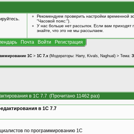
Рекомендуем проверить настройки временной зо
ируйтесь
.
"Часовой пояс:").
У нас больше нет рассылок. Если вам приходят п
знайте, что это не мы рассылаем.
лендарь
Почта
Войти
Регистрация
аммирование 1С
>
1С 7.x
(Модераторы:
Harry
,
Kivals
,
Naghual
) > Тема:
З
актирования в 1С 7.7 (Прочитано 11462 раз)
едактирования в 1С 7.7
ециалистов по программированию 1С