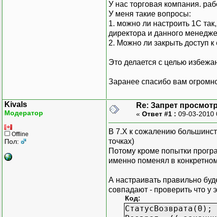
У нас торговая компания. ра
У меня такие вопросы:
1. можно ли настроить 1С та
директора и данного менедж
2. Можно ли закрыть доступ к
Это делается с целью избеж
Заранее спасибо вам огромно
Kivals
Re: Запрет просмотр
Модератор
«
Ответ #1 :
09-03-2010 
В 7.Х к сожалению большинст
Offline
точках)
Пол:
Потому кроме попытки програ
именно поменял в конкретном
А настраивать правильно буд
совпадают - проверить что у э
Код:
СтатусВозврата(0); 