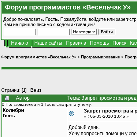
Форум программистов «Весельчак У»
Добро пожаловать,
Гость
. Пожалуйста,
войдите
или
зарегистр
Вам не пришло
письмо с кодом активации?
Начало
Наши сайты
Правила
Помощь
Поиск
Ка
Форум программистов «Весельчак У»
>
Программирование
>
Прогр
Страниц: [
1
]
Вниз
Автор
Тема: Запрет просмотра и ред
0 Пользователей и 1 Гость смотрят эту тему.
Колибри
Запрет просмотра и р
Гость
«
:
05-03-2010 13:45 »
Добрый день.
Хочу попросить помощи у сп