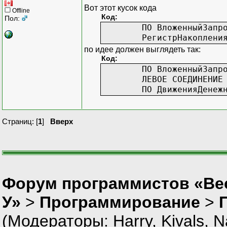
ДвиженияДенежных
Вот этот кусок кода
Offline
Код:
Пол:
СГРУППИРОВАТЬ ПО
ПО ВложенныйЗапр
ВложенныйЗапрос.
РегистрНакоплени
ЕСТЬNULL(Маркети
по идее должен выглядеть так:
ДвиженияДенежны
Код:
ПО ВложенныйЗапр
ЛЕВОЕ СОЕДИНЕНИЕ
ПО ДвиженияДенеж
Страниц: [
1
]
Вверх
Форум программистов «Ве
У»
>
Программирование
>
(Модераторы:
Harry
,
Kivals
,
N