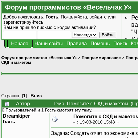
Форум программистов «Весельчак У»
Добро пожаловать,
Гость
. Пожалуйста,
войдите
или
Ре
зарегистрируйтесь
.
ва
Вам не пришло
письмо с кодом активации?
"Ч
У 
Начало
Наши сайты
Правила
Помощь
Поиск
Ка
от
зн
Форум программистов «Весельчак У»
>
Программирование
>
Прогр
СКД и макетом
Страниц: [
1
]
Вниз
Автор
Тема: Помогите с СКД и макетом (Пр
0 Пользователей и 1 Гость смотрят эту тему.
Dreamkiper
Помогите с СКД и макето
Гость
«
:
19-03-2010 15:48 »
Задача: Создать отчет по экономике 