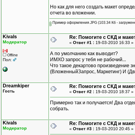
Но как для него создать макет опред
отчета во вложении.
Пример оформления.JPG
(103.34 Кб - загружен
Kivals
Re: Помогите с СКД и маке
Модератор
«
Ответ #1 :
19-03-2010 16:33 »
А по умолчанию как выводит?
Offline
ЛЕВОЕ СО
ИМХО запрос у тебя не рабочий...
Пол:
Что такое декартово произведение з
(ВложенныйЗапрос, Маркетинг) И (
ИЗ
Dreamkiper
Re: Помогите с СКД и маке
ГДЕ
Гость
«
Ответ #2 :
19-03-2010 18:37 »
Примерно так и получается! Два отде
СГРУППИР
собрать.
ПО Вложе
Kivals
Re: Помогите с СКД и маке
РегистрНакоплени
Модератор
«
Ответ #3 :
19-03-2010 20:45 »
ГДЕ