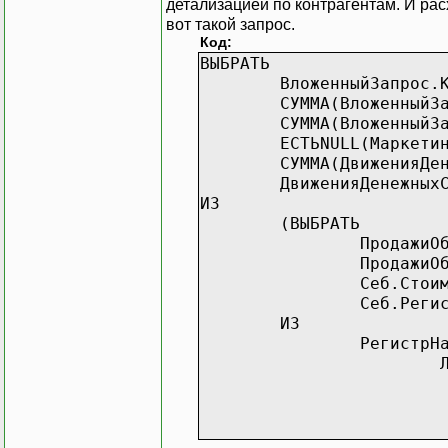
детализацией по контрагентам. И ра
вот такой запрос.
Код:
ВЫБРАТЬ
ВложенныйЗапрос.
СУММА(ВложенныйЗ
СУММА(ВложенныйЗ
ЕСТЬNULL(Маркети
СУММА(ДвиженияДе
ДвиженияДенежных
ИЗ
(ВЫБРАТЬ
ПродажиО
ПродажиО
Себ.Стои
Себ.Реги
ИЗ
РегистрН