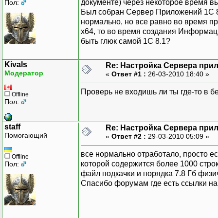
документе) через некоторое время в
Пол:
Был собран Сервер Приложений 1С 8.
нормально, но все равно во время пр
х64, то во время создания Информаци
быть глюк самой 1С 8.1?
Kivals
Re: Настройка Сервера при
Модератор
«
Ответ #1 :
26-03-2010 18:40 »
Проверь не входишь ли ты где-то в б
Offline
Пол:
staff
Re: Настройка Сервера при
Помогающий
«
Ответ #2 :
29-03-2010 05:09 »
все нормально отработало, просто ес
Offline
которой содержится более 1000 строк
Пол:
файл подкачки и порядка 7.8 Гб физи
Спасибо форумам где есть ссылки на 