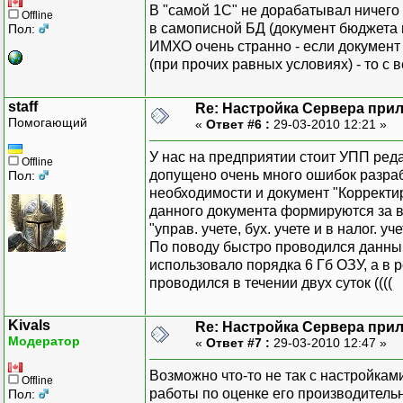
В "самой 1С" не дорабатывал ничего
Offline
в самописной БД (документ бюджета 
Пол:
ИМХО очень странно - если документ
(при прочих равных условиях) - то с 
staff
Re: Настройка Сервера при
Помогающий
«
Ответ #6 :
29-03-2010 12:21 »
У нас на предприятии стоит УПП реда
Offline
допущено очень много ошибок разраб
Пол:
необходимости и документ "Корректир
данного документа формируются за в
"управ. учете, бух. учете и в налог. уче
По поводу быстро проводился данный
использовало порядка 6 Гб ОЗУ, а в 
проводился в течении двух суток ((((
Kivals
Re: Настройка Сервера при
Модератор
«
Ответ #7 :
29-03-2010 12:47 »
Возможно что-то не так с настройкам
Offline
работы по оценке его производительн
Пол: