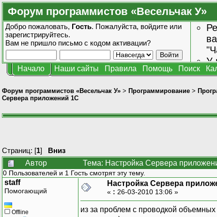
Форум программистов «Весельчак У»
Добро пожаловать,
Гость
. Пожалуйста,
войдите
или
Ре
зарегистрируйтесь
.
ва
Вам не пришло
письмо с кодом активации?
"Ч
У 
Начало
Наши сайты
Правила
Помощь
Поиск
Ка
от
зн
Форум программистов «Весельчак У»
>
Программирование
>
Прогр
Сервера приложений 1С
Страниц: [
1
]
Вниз
Автор
Тема: Настройка Сервера приложени
0 Пользователей и 1 Гость смотрят эту тему.
staff
Настройка Сервера прилож
Помогающий
«
:
26-03-2010 13:06 »
из за проблем с проводкой объемных 
Offline