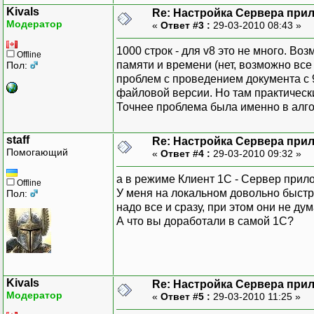
Kivals
Re: Настройка Сервера при
Модератор
«
Ответ #3 :
29-03-2010 08:43 »
1000 строк - для v8 это не много. Во
Offline
памяти и времени (нет, возможно все 
Пол:
проблем с проведением документа с 
файловой версии. Но там практическ
Точнее проблема была именно в алг
staff
Re: Настройка Сервера при
Помогающий
«
Ответ #4 :
29-03-2010 09:32 »
а в режиме Клиент 1С - Сервер прило
Offline
У меня на локальном довольно быстро
Пол:
надо все и сразу, при этом они не д
А что вы доработали в самой 1С?
Kivals
Re: Настройка Сервера при
Модератор
«
Ответ #5 :
29-03-2010 11:25 »