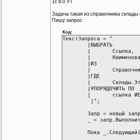
1с 8.0 УТ
Задача такая из справочника склады 
Пишу запрос
Код:
ТекстЗапроса = "
|ВЫБРАТЬ
| Ссылка,
|
Наименов
|ИЗ
|
Справочн
|ГДЕ
|
Склады.Э
|УПОРЯДОЧИТЬ ПО
|
ссылка И
|";
Запр = новый запрос(
_ = запр.Выполни
Пока _.Следующий