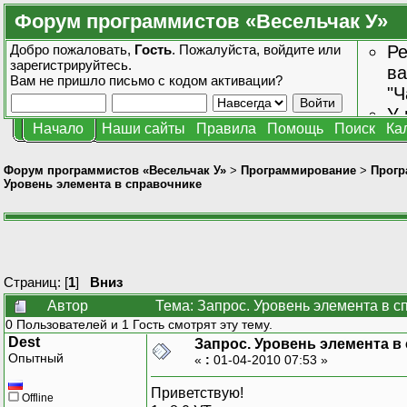
Форум программистов «Весельчак У»
Добро пожаловать,
Гость
. Пожалуйста,
войдите
или
Ре
зарегистрируйтесь
.
ва
Вам не пришло
письмо с кодом активации?
"Ч
У 
Начало
Наши сайты
Правила
Помощь
Поиск
Ка
от
зн
Форум программистов «Весельчак У»
>
Программирование
>
Прогр
Уровень элемента в справочнике
Страниц: [
1
]
Вниз
Автор
Тема: Запрос. Уровень элемента в с
0 Пользователей и 1 Гость смотрят эту тему.
Dest
Запрос. Уровень элемента в
Опытный
«
:
01-04-2010 07:53 »
Приветствую!
Offline