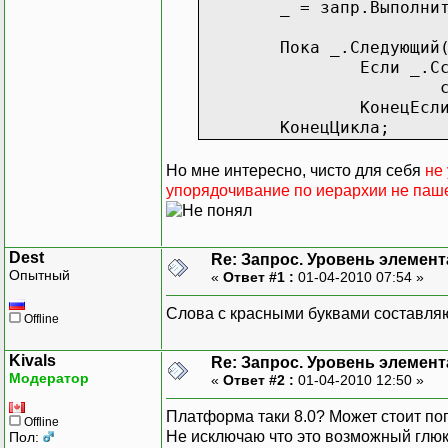
_ = запр.Выполни
Пока _.Следующий
Если _.С
сообщи
КонецЕсл
КонецЦикла;
Но мне интересно, чисто для себя
не
упорядочивание по иерархии не паш
Dest
Re: Запрос. Уровень элемент
Опытный
«
Ответ #1 :
01-04-2010 07:54 »
Слова с красными буквами составля
Offline
Kivals
Re: Запрос. Уровень элемент
Модератор
«
Ответ #2 :
01-04-2010 12:50 »
Платформа таки 8.0? Может стоит попр
Offline
Не исключаю что это возможный глюк,
Пол: