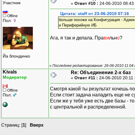
Участник
«
Ответ #10 :
24-06-2010 08:43
Цитата: staff от 23-06-2010 07:16
Offline
больше похоже на Конфигурация - Админ
Пол:
и Периферийную ИБ
Ага, я так и делала. Пра
ви
льн
о
?
Йа блондинко
«
Последнее редактирование: 26-06-2010 11:04 
Kivals
Re: Объединение 2-х баз
Модератор
«
Ответ #11 :
24-06-2010 20:11
Смотря какой ты результат хочешь по
Offline
Если стоит задача наладить еще не с
Пол:
Если же у тебя уже есть две базы - т
с центральной и распределенной.
Страниц: [
1
]
Вверх