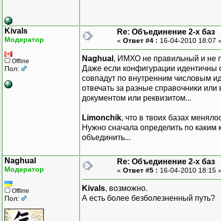
Kivals
Re: Объединение 2-х баз
Модератор
«
Ответ #4 :
16-04-2010 18:07 
Naghual
, ИМХО не правильный и не п
Offline
Даже если конфигурации идентичны с
Пол:
совпадут по внутренним числовым и
отвечать за разные справочники или
документом или реквизитом...
Limonchik
, что в твоих базах менял
Нужно сначала определить по каким к
объединить...
Naghual
Re: Объединение 2-х баз
Модератор
«
Ответ #5 :
16-04-2010 18:15 
Kivals
, возможно.
Offline
А есть более безболезненный путь?
Пол: