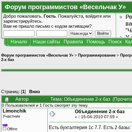
Форум программистов «Весельчак У»
Добро пожаловать,
Гость
. Пожалуйста,
войдите
или
Ре
зарегистрируйтесь
.
ва
Вам не пришло
письмо с кодом активации?
"Ч
У 
Начало
Наши сайты
Правила
Помощь
Поиск
Ка
от
зн
Форум программистов «Весельчак У»
>
Программирование
>
Прогр
2-х баз
Страниц: [
1
]
Вниз
Автор
Тема: Объединение 2-х баз (Прочита
0 Пользователей и 1 Гость смотрят эту тему.
Limonchik
Объединение 2-х баз
Участник
«
:
15-04-2010 07:59 »
Есть бухгалтерия 1с 7.7. Есть 2 базы:
Offline