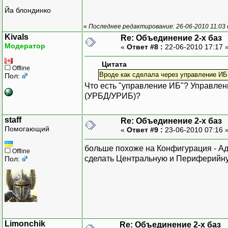
Йа блондинко
«
Последнее редактирование: 26-06-2010 11:03 
Kivals
Re: Объединение 2-х баз
Модератор
«
Ответ #8 :
22-06-2010 17:17 
Цитата
Offline
Вроде как сделала через управление ИБ.
Пол:
Что есть "управление ИБ"? Управл
(УРБД/УРИБ)?
staff
Re: Объединение 2-х баз
Помогающий
«
Ответ #9 :
23-06-2010 07:16 
больше похоже на Конфигурация - Ад
Offline
сделать Центральную и Периферийн
Пол:
Limonchik
Re: Объединение 2-х баз