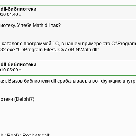
dll-библиотеки
010 04:40 »
теку. У тебя Math.dll так?
в каталог с программой 1С, в нашем примере это C:\Program 
2.exe "C:\Program Files\1Cv77\BIN\Math.dll".
dll-библиотеки
010 05:09 »
ая. Вызов библиотеки dll срабатывает, а вот функцию внут
?
отеки (Delphi7)
al) : Real; stdcall;