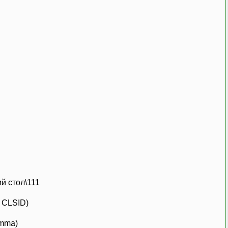
й стол\111
 CLSID)
umma)