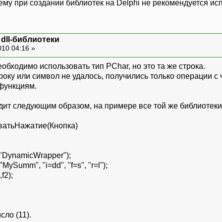
му при создании библиотек на Delphi не рекомендуется исполь
dll-библиотеки
010 04:16 »
необходимо использовать тип PChar, но это та же строка.
року или символ не удалось, получились только операции с
функциям.
ит следующим образом, на примере все той же библиотеки M
атьНажатие(Кнопка)
DynamicWrapper");
MySumm", "i=dd", "f=s", "r=l");
f2);
ло (11).