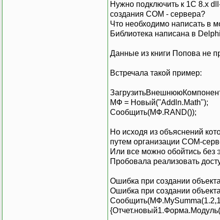
Нужно подключить к 1С 8.х d
создания COM - сервера?
Что необходимо написать в мо
Библиотека написана в Delph
Данные из книги Попова не п
Встречала такой пример:
ЗагрузитьВнешнююКомпоненту(
МФ = Новый("Addln.Math");
Сообщить(МФ.RAND());
Но исходя из объяснений кот
путем организации СOM-сер
Или все можно обойтись без 
Пробовала реализовать досту
Ошибка при создании объекта 
Ошибка при создании объекта
Сообщить(МФ.MySumma(1.2,1.
{Отчет.новый1.Форма.Модуль(