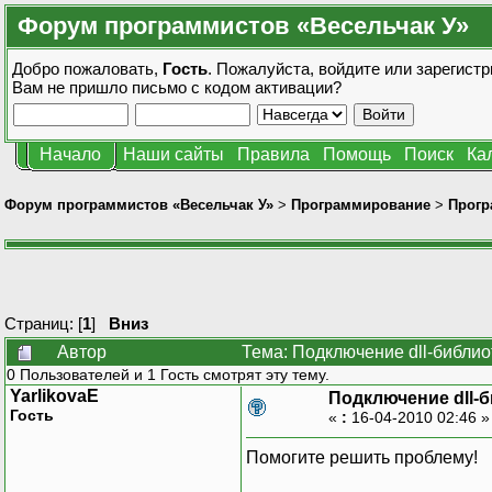
Форум программистов «Весельчак У»
Добро пожаловать,
Гость
. Пожалуйста,
войдите
или
зарегистр
Вам не пришло
письмо с кодом активации?
Начало
Наши сайты
Правила
Помощь
Поиск
Ка
Форум программистов «Весельчак У»
>
Программирование
>
Прогр
Страниц: [
1
]
Вниз
Автор
Тема: Подключение dll-библио
0 Пользователей и 1 Гость смотрят эту тему.
YarlikovaE
Подключение dll-
Гость
«
:
16-04-2010 02:46 
Помогите решить проблему!