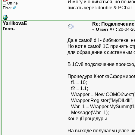
Я могу и ошибаться, но по-мое
Offline
писать через double & PChar
Пол:
YarlikovaE
Re: Подключение 
Гость
«
Ответ #7 :
20-04-2
Да в самой dll - библиотеке, 
Но вот в самой 1С принять ст
для обращение к системным 
В 1Сv8 подключение происход
Процедура КнопкаСформиров
f1 = 10;
f2 = 1.1;
Wrapper = New COMОбъект("
Wrapper.Register("MyDll.dll", "
War_1 = Wrapper.MySumm(f1,
Message(War_1);
КонецПроцедуры
На выходе получаем целое чис