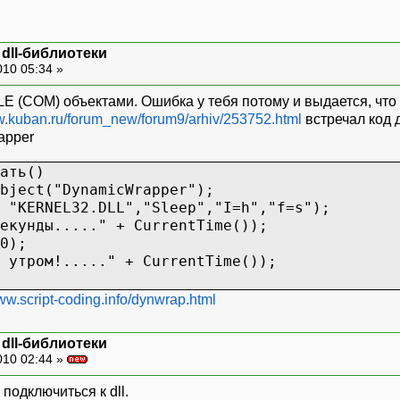
dll-библиотеки
010 05:34 »
LE (COM) объектами. Ошибка у тебя потому и выдается, что 
w.kuban.ru/forum_new/forum9/arhiv/253752.html
встречал код д
apper
ать()
ject("DynamicWrapper");
"KERNEL32.DLL","Sleep","I=h","f=s");
кунды....." + CurrentTime());
0);
утром!....." + CurrentTime());
www.script-coding.info/dynwrap.html
dll-библиотеки
010 02:44 »
подключиться к dll.