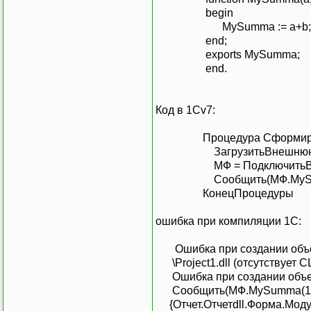
begin
MySumma := a+b;
end;
exports MySumma;
end.
Код в 1Сv7:
Процедура Сформиров
ЗагрузитьВнешнююКомпон
МФ = ПодключитьВнешнюю
Сообщить(МФ.MySumma
КонецПроцедуры
ошибка при компиляции 1С:
Ошибка при создании объект
\Project1.dll (отсутствует C
Ошибка при создании объект
Сообщить(МФ.MySumma(1.2,1.
{Отчет.Отчетdll.Форма.Модул