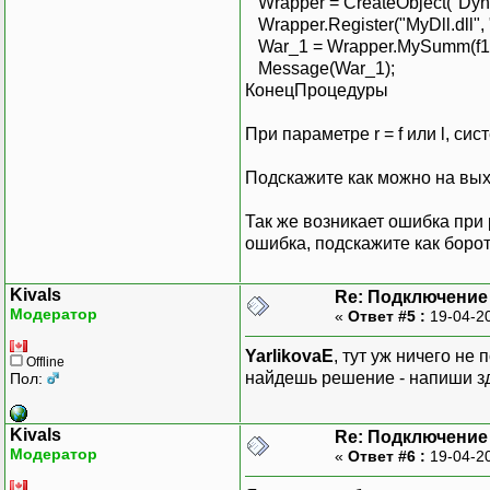
Wrapper = CreateObject("Dyn
Wrapper.Register("MyDll.dll", 
War_1 = Wrapper.MySumm(f1,
Message(War_1);
КонецПроцедуры
При параметре r = f или l, си
Подскажите как можно на вых
Так же возникает ошибка при 
ошибка, подскажите как борот
Kivals
Re: Подключение 
Модератор
«
Ответ #5 :
19-04-2
YarlikovaE
, тут уж ничего не
Offline
найдешь решение - напиши зде
Пол:
Kivals
Re: Подключение 
Модератор
«
Ответ #6 :
19-04-2