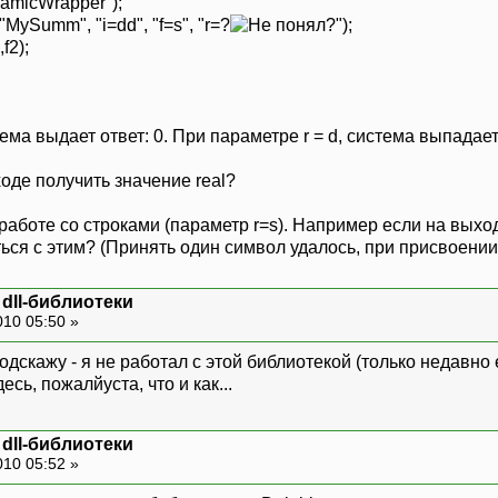
amicWrapper");
"MySumm", "i=dd", "f=s", "r=?
?");
f2);
стема выдает ответ: 0. При параметре r = d, система выпадает
оде получить значение real?
работе со строками (параметр r=s). Например если на выхо
ься с этим? (Принять один символ удалось, при присвоении
dll-библиотеки
010 05:50 »
 подскажу - я не работал с этой библиотекой (только недавн
сь, пожалйуста, что и как...
dll-библиотеки
010 05:52 »