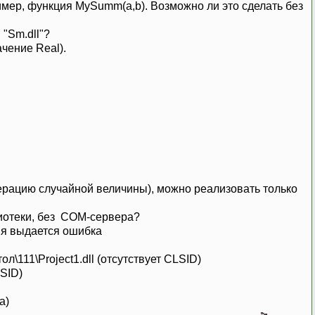
мер, функция MySumm(a,b). Возможно ли это сделать без
"Sm.dll"?
чение Real).
нерацию случайной величины), можно реализовать только
лиотеки, без СOM-сервера?
ня выдается ошибка
\111\Project1.dll (отсутствует CLSID)
SID)
a)