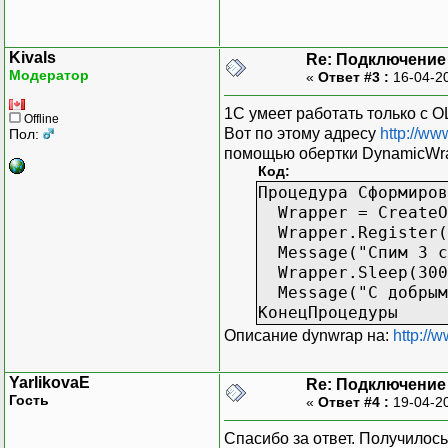
Kivals
Re: Подключение 
Модератор
«
Ответ #3 :
16-04-2
1С умеет работать только с O
Offline
Вот по этому адресу
http://ww
Пол:
помощью обертки DynamicWr
Код:
Процедура Сформиров
Wrapper = CreateOb
Wrapper.Register( 
Message("Спим 3 се
Wrapper.Sleep(300
Message("С добрым 
КонецПроцедуры
Описание dynwrap на:
http://
YarlikovaE
Re: Подключение 
Гость
«
Ответ #4 :
19-04-2
Спасибо за ответ. Получилось 