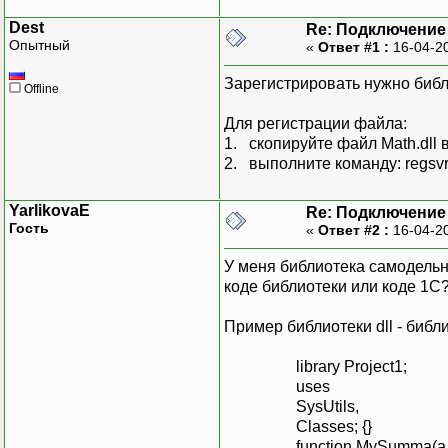
Dest
Re: Подключение 
Опытный
«
Ответ #1 :
16-04-2
Зарегистрировать нужно библио
Offline
Для регистрации файла:
1. скопируйте файл Math.dll 
2. выполните команду: regsvr3
YarlikovaE
Re: Подключение 
Гость
«
Ответ #2 :
16-04-2
У меня библиотека самодельн
коде библиотеки или коде 1С
Пример библиотеки dll - библи
library Project1;
uses
SysUtils,
Classes; {}
function MySumma(a,b : Re