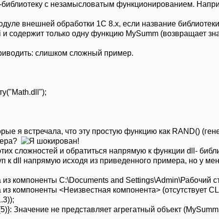
ll-библиотеку с незамысловатым функционированием. Напри
дуле внешней обработки 1С 8.х, если название библиотеки 
i и содержит только одну функцию MySumm (возвращает зна
риводить: слишком сложный пример.
"Math.dll");
орые я встречала, что эту простую функцию как RAND() (ге
вера?
этих сложностей и обратиться напрямую к функции dll- биб
п к dll напрямую исходя из приведенного примера, но у ме
из компоненты C:\Documents and Settings\Admin\Рабочий стол
 из компоненты <Неизвестная компонента> (отсутствует CL
3));
5)}: Значение не представляет агрегатный объект (MySumm