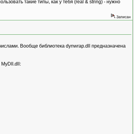
зовать такие типы, как у тебя (real & string) - нужно
Записан
 числами. Вообще библиотека dynwrap.dll предназначена
yDll.dll: