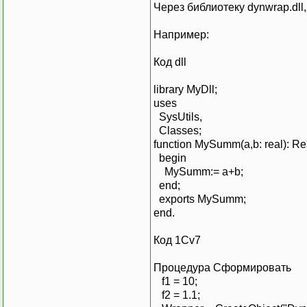
Через библиотеку dynwrap.dll
Например:
Код dll
library MyDll;
uses
SysUtils,
Classes;
function MySumm(a,b: real): Real
begin
MySumm:= a+b;
end;
exports MySumm;
end.
Код 1Сv7
Процедура Сформировать
f1 = 10;
f2 = 1.1;