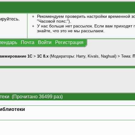
Рекомендуем проверить настройки временной зо
ируйтесь
.
"Часовой пояс:").
У нас больше нет рассылок. Если вам приходят п
знайте, что это не мы рассылаем.
лендарь
Почта
Войти
Регистрация
аммирование 1С
>
1С 8.x
(Модераторы:
Harry
,
Kivals
,
Naghual
) > Тема:
П
теки (Прочитано 36499 раз)
библиотеки
»