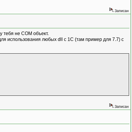
Записан
у тебя не COM объект.
ля использования любых dll с 1С (там пример для 7.7) с
Записан