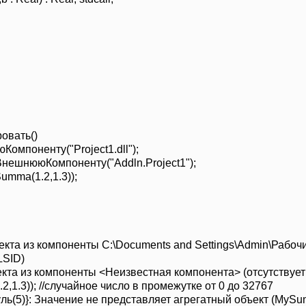
ать()
енту("Project1.dll");
Компоненту("Addln.Project1");
(1.2,1.3));
а из компоненты C:\Documents and Settings\Admin\Рабочи
LSID)
а из компоненты <Неизвестная компонента> (отсутствует
3)); //случайное число в промежутке от 0 до 32767
ь(5)}: Значение не представляет агрегатный объект (MyS