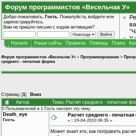
Форум программистов «Весельчак У»
Добро пожаловать,
Гость
. Пожалуйста,
войдите
или
Ре
зарегистрируйтесь
.
ва
Вам не пришло
письмо с кодом активации?
"Ч
У 
Начало
Наши сайты
Правила
Помощь
Поиск
Ка
от
зн
Форум программистов «Весельчак У»
>
Программирование
>
Прогр
среднего - печатная форма
Страниц: [
1
]
Вниз
Автор
Тема: Расчет среднего - печатная ф
0 Пользователей и 1 Гость смотрят эту тему.
Death_eye
Расчет среднего - печатна
Гость
«
:
19-04-2010 06:35 »
Может знает кто, как поправить расче