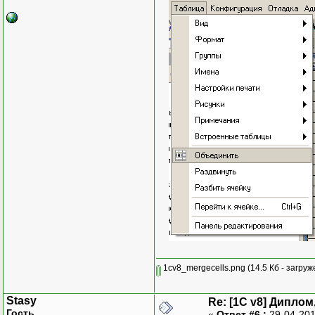
1cv8_mergecells.png
(14.5 Кб - загруж
Stasy
Re: [1C v8] Дипло
Гость
«
Ответ #6 :
29-04-201