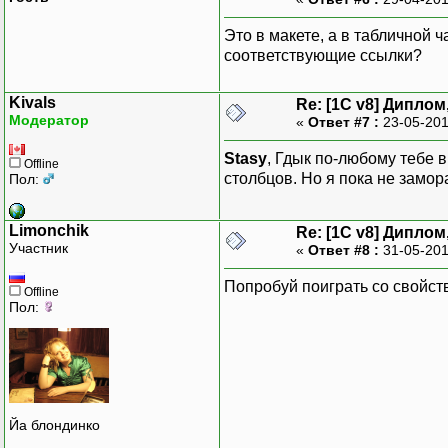
Это в макете, а в табличной 
соответствующие ссылки?
Kivals
Re: [1C v8] Дипло
Модератор
«
Ответ #7 :
23-05-201
Stasy
, Гдык по-любому тебе 
Offline
столбцов. Но я пока не замора
Пол:
Limonchik
Re: [1C v8] Дипло
Участник
«
Ответ #8 :
31-05-201
Попробуй поиграть со свойст
Offline
Пол:
Йа блондинко