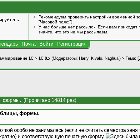
Рекомендуем проверить настройки временной зо
ируйтесь
.
"Часовой пояс:").
У нас больше нет рассылок. Если вам приходят п
знайте, что это не мы рассылаем.
лендарь
Почта
Войти
Регистрация
аммирование 1С
>
1С 8.x
(Модераторы:
Harry
,
Kivals
,
Naghual
) > Тема:
[
ы, формы. (Прочитано 14814 раз)
таблицы, формы.
»
ткой особо не занималась (если не считать семестра занят
кратно) и соответствующую печатную форму.