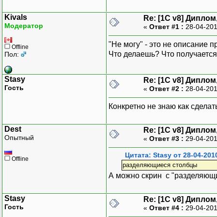
Kivals
Re: [1C v8] Дипло
Модератор
«
Ответ #1 :
28-04-201
"Не могу" - это не описание 
Offline
Что делаешь? Что получается
Пол:
Stasy
Re: [1C v8] Дипло
Гость
«
Ответ #2 :
28-04-201
Конкретно не знаю как сделат
Dest
Re: [1C v8] Дипло
Опытный
«
Ответ #3 :
29-04-201
Цитата: Stasy от 28-04-201
Offline
разделяющиеся столбцы
А можно скрин с "разделяющ
Stasy
Re: [1C v8] Дипло
Гость
«
Ответ #4 :
29-04-201