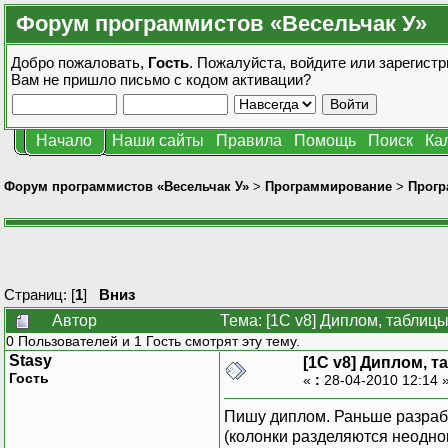
Форум программистов «Весельчак У»
Добро пожаловать,
Гость
. Пожалуйста,
войдите
или
зарегистр
Вам не пришло
письмо с кодом активации?
Начало
Наши сайты
Правила
Помощь
Поиск
Ка
Форум программистов «Весельчак У»
>
Программирование
>
Прогр
Страниц: [
1
]
Вниз
Автор
Тема: [1C v8] Диплом, таблиц
0 Пользователей и 1 Гость смотрят эту тему.
Stasy
[1C v8] Диплом, 
Гость
«
:
28-04-2010 12:14 
Пишу диплом. Раньше разрабо
(колонки разделяются неодно