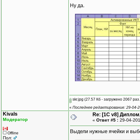
Ну да.
skr.jpg
(27.57 Кб - загружено 2067 раз.
«
Последнее редактирование: 29-04-2
Kivals
Re: [1C v8] Дипло
Модератор
«
Ответ #5 :
29-04-201
Выдели нужные ячейки и выб
Offline
Пол: